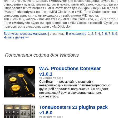
Для того чтобы использовать
«Melodyne»
для воспроизведения аудио сигна
отношение к музыкальными долям и может, таким образом, использоватьс
Определите в “Preferences > MIDI Ports” порт для синхронизации MIDI для п
“Master”,
«Melodyne»
пошлет «MIDI Clock» или «MIDI Time Code» согласно п
синхронизацию сигналов, входящих от выбранного MIDI порта.
Тип «SMPTE», который посылается с «MIDI Time Code» (24, 25, 29.97 drop, 
Если
«Melodyne»
будет синхронизирован «MIDI Clock» с кнопкой “Cycle”, 
повторяться в синхронизации с «MIDI clock».
Вернуться к списку мануалов
| страницы:
В оглавление
,
1
,
2
,
3
,
4
,
5
,
6
,
7
,
8
,
9
Читать далее >>
Пополнения софта для Windows
W.A. Productions ComBear
v1.0.1
21 ФЕВРАЛЯ 2022
ComBear — чрезвычайно мощный и
невероятно динамичный плагин-компрессор, с
функцией параллельного сжатия. Он придает
потрясающий звук и ощущение ударным,
синтезатору,
ToneBoosters 23 plugins pack
v1.6.0
21 ФЕВРАЛЯ 2022