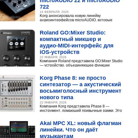
microAUDIO 22 и microAUDIO
722
14 ФЕВРАЛЯ, 2026
Korg анонсировала новую линейку
аудиоинтерфейсов microAUDIO, которые
сочетают в себе предусилители с интересными
эффектами, включая аналоговый...
Roland GO:Mixer Studio:
компактный микшер и
аудио‑MIDI‑интерфейс для
iOS‑устройств
22 ЯНВАРЯ, 2026
Компания Roland представила GO:Mixer Studio
— устройство, объединяющее функции
микшера, аудио- и MIDI?интерфейса. Оно
создано для мобильных...
Korg Phase 8: не просто
синтезатор — а акустический
восьмиголосный инструмент
нового типа
22 ЯНВАРЯ, 2026
Компания Korg представила Phase 8 —
инструмент, ломающий привычные рамки. Это
не аналоговый и не цифровой синтезатор, а
нечто принципиально...
Akai MPC XL: новый флагман
линейки. Что он даёт
музыкантам