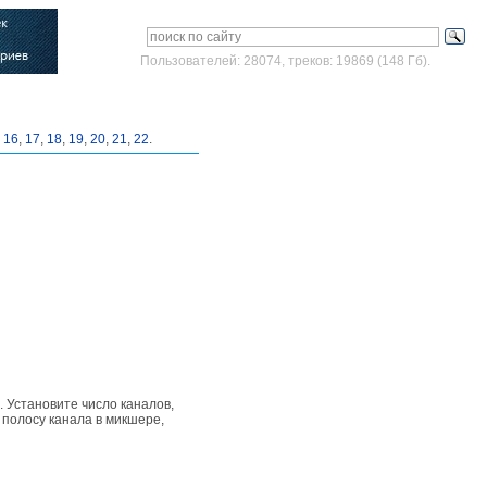
Пользователей: 28074, треков: 19869 (148 Гб).
Войти
Зарегистрироваться
,
16
,
17
,
18
,
19
,
20
,
21
,
22
.
. Установите число каналов,
полосу канала в микшере,