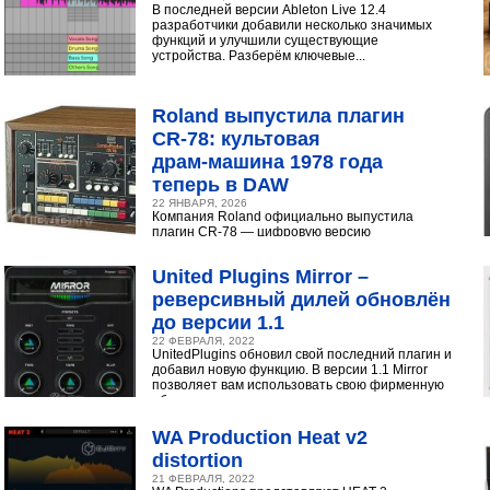
В последней версии Ableton Live 12.4
разработчики добавили несколько значимых
функций и улучшили существующие
устройства. Разберём ключевые...
Roland выпустила плагин
CR‑78: культовая
драм‑машина 1978 года
теперь в DAW
22 ЯНВАРЯ, 2026
Компания Roland официально выпустила
плагин CR-78 — цифровую версию
легендарной аналоговой драм-машины
1978 года. Инструмент доступен в экосистеме...
United Plugins Mirror –
реверсивный дилей обновлён
до версии 1.1
22 ФЕВРАЛЯ, 2022
UnitedPlugins обновил свой последний плагин и
добавил новую функцию. В версии 1.1 Mirror
позволяет вам использовать свою фирменную
обратную...
WA Production Heat v2
distortion
21 ФЕВРАЛЯ, 2022