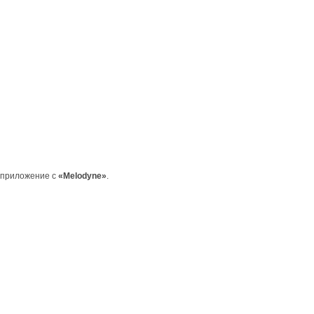
о приложение с
«Melodyne»
.