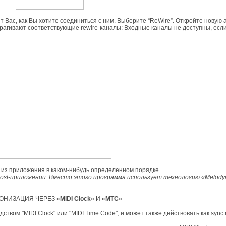
т Вас, как Вы хотите соединиться с ним. Выберите “ReWire”. Откройте новую
агивают соответствующие rewire-каналы: Входные каналы не доступны, есл
 из приложения в каком-нибудь определенном порядке.
host-приложении. Вместо этого программа использует технологию
«Melody
ОНИЗАЦИЯ ЧЕРЕЗ
«MIDI Clock»
И
«MTC»
вом "MIDI Clock" или "MIDI Time Code", и может также действовать как sync 