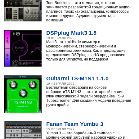
ToneBoosters — это компания, которая
занимается разработкой традиционных аудио-
плагинов, таких как эквалайзеры, компрессоры
и многое другое. Аудиоинструменты, с
помощью
DSPplug Mark3 1.8
19 ФЕВРАЛЯ 2022
Mark3 - это mid/side лимитер с
монофоническим, стереофоническим и
расширенным режимами. Как и предыдущие
предложения DSPplug, mark3 предназначен
только для Windows, но поддержка
Guitarml TS-M1N1 1.1.0
19 ФЕВРАЛЯ 2022
Бесплатный овердрайв на основе
нейросетиTS-M1N3 — это гитарный плагин,
клон классической педали овердрайва TS-9
Tubescreamer. Для создания модели поведения
ручек драйва
Fanan Team Yumbu 3
15 ФЕВРАЛЯ 2022
Yumbu 3 — это барабанный сэмплер с
молниеносной загрузкой наборов ударных и