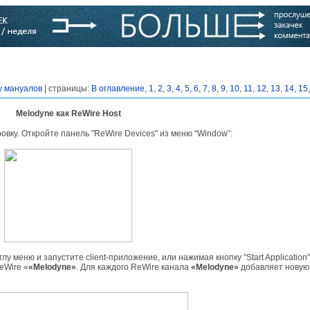
варь
Компании
Блоги
у мануалов
| страницы:
В оглавление
,
1
,
2
,
3
,
4
,
5
,
6
,
7
,
8
,
9
,
10
,
11
,
12
,
13
,
14
,
15
Melodyne как ReWire Host
ку. Откройте панель "ReWire Devices" из меню “Window”:
 меню и запустите client-приложение, или нажимая кнопку "Start Application"
eWire «
«Melodyne»
. Для каждого ReWire канала
«Melodyne»
добавляет новую 