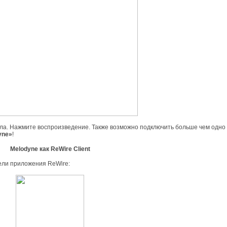
нала. Нажмите воспроизведение. Также возможно подключить больше чем одн
yne»
!
Melodyne как ReWire Client
ели приложения ReWire: