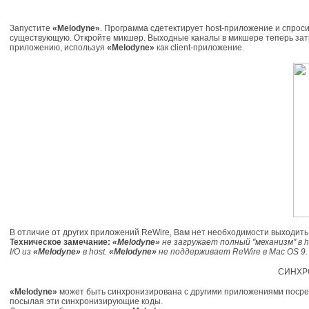
Запустите
«Melodyne»
. Программа сдетектирует host-приложение и спроси
существующую. Откройте микшер. Выходные каналы в микшере теперь затр
приложению, используя
«Melodyne»
как client-приложение.
В отличие от других приложений ReWire, Вам нет необходимости выходить
Техническое замечание:
«Melodyne»
не загружает полный "механизм" в 
I/O из
«Melodyne»
в host.
«Melodyne»
не поддерживает ReWire в Mac OS 9.
СИНХР
«Melodyne»
может быть синхронизирована с другими приложениями посредст
посылая эти синхронизирующие коды.