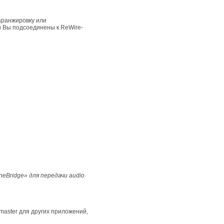
 аранжировку или
и Вы подсоединены к ReWire-
neBridge»
для передачи audio
master для других приложений,