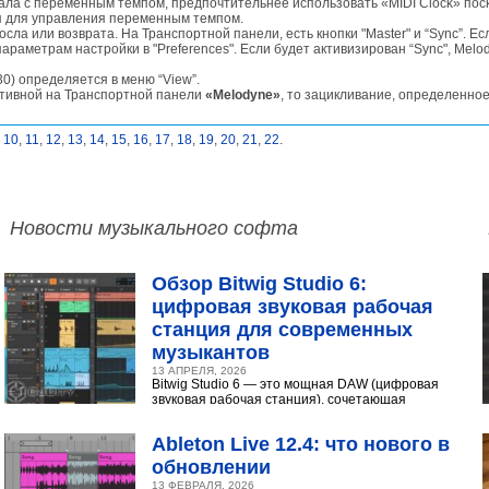
ла с переменным темпом, предпочтительнее использовать «MIDI Clock» поск
я для управления переменным темпом.
осла или возврата. На Транспортной панели, есть кнопки "Master" и “Sync”. Е
араметрам настройки в "Preferences". Если будет активизирован “Sync", Melo
30) определяется в меню “View”.
активной на Транспортной панели
«Melodyne»
, то зацикливание, определенно
,
10
,
11
,
12
,
13
,
14
,
15
,
16
,
17
,
18
,
19
,
20
,
21
,
22
.
Новости музыкального софта
Обзор Bitwig Studio 6:
цифровая звуковая рабочая
станция для современных
музыкантов
13 АПРЕЛЯ, 2026
Bitwig Studio 6 — это мощная DAW (цифровая
звуковая рабочая станция), сочетающая
интуитивный интерфейс с продвинутыми
инструментами...
Ableton Live 12.4: что нового в
обновлении
13 ФЕВРАЛЯ, 2026