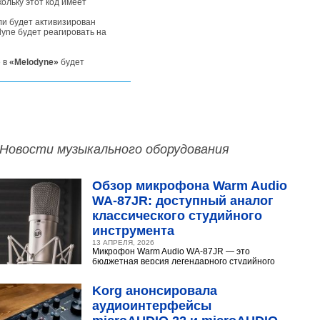
ольку этот код имеет
сли будет активизирован
dyne будет реагировать на
е в
«Melodyne»
будет
Новости музыкального оборудования
Обзор микрофона Warm Audio
WA‑87JR: доступный аналог
классического студийного
инструмента
13 АПРЕЛЯ, 2026
Микрофон Warm Audio WA‑87JR — это
бюджетная версия легендарного студийного
конденсаторного микрофона Neumann U 87.
Разберёмся,...
Korg анонсировала
аудиоинтерфейсы