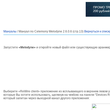
Главная
Софт
Музыка
Статьи
Музыканты
Сло
Мануалы
/ Мануал по Celemony Melodyne 2.6.0.6 (стр.13)
Вернуться к списк
Запустите
«Melodyne»
и откройте новый файл или существующую аранжиров
Выберите «ReWire client» приложение из всплывающего в верхнем левом углу
которые Вы хотите использовать, щелкнув на чекбокс на панели "Devices R
который запитан через выходной канал другого приложения: