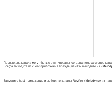
Первые два канала могут быть сгруппированы как одна полоса стерео ка
Всегда выходите из client-приложения прежде, чем Вы выходите из
«Melod
Запустите host-приложение и выберите каналы ReWire
«Melodyne»
из пан