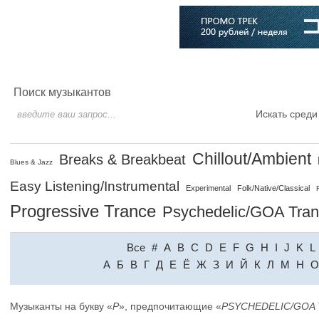
Главная
Софт
Музыка
Статьи
Музыканты
Словарь
Поиск музыкантов
Искать среди
Chillout/Ambient
Breaks & Breakbeat
Blues & Jazz
Easy Listening/Instrumental
Experimental
Folk/Native/Classical
Progressive Trance
Psychedelic/GOA Tra
Все
#
A
B
C
D
E
F
G
H
I
J
K
L
A
Б
В
Г
Д
Е
Ё
Ж
З
И
Й
К
Л
М
Н
О
Музыканты на букву «
P
», предпочитающие «
PSYCHEDELIC/GOA