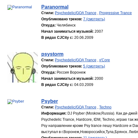
Paranormal
Стили:
Psychedelic/GOA Trance
,
Progressive Trance
Опубликовано треков:
7 (смотреть)
Откуда:
Челябинск
Начал заниматься музыкой:
2007
В рядах CJCity с:
20.06.2009
psystorm
Стили:
Psychedelic/GOA Trance
,
x'Core
Опубликовано треков:
5 (смотреть)
Откуда:
Россия Воронеж
Начал заниматься музыкой:
2000
В рядах CJCity с:
04.03.2009
Psyber
Стили:
Psychedelic/GOA Trance
,
Techno
Информация:
DJ Psyber (Moskow,Russia). Как ди-дже
Psychedelic Trance, Hardcore, IDM, Techno, играю так 
Psy направлении кроме Psy trance пешу Hardcore и Dar
выступал в г.Воронеж,Новороссийск,Тула,Брянск. Любл