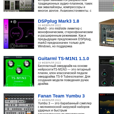
которая занимается разработкой
традиционных аудио-плагинов, таких
как эквалайзеры, компрессоры и
многое другое. Аудиоинструменты, с
помощью
DSPplug Mark3 1.8
19 ФЕВРАЛЯ 2022
Mark3 - это mid/side лимитер с
монофоническим, стереофоническим
и расширенным режимами. Как и
предыдущие предложения DSPplug,
mark3 предназначен только для
Windows, но поддержка
Guitarml TS-M1N1 1.1.0
19 ФЕВРАЛЯ 2022
Бесплатный овердрайв на основе
нейросетиTS-M1N3 — это гитарный
плагин, клон классической педали
овердрайва TS-9 Tubescreamer. Для
создания модели поведения ручек
драйва
Fanan Team Yumbu 3
15 ФЕВРАЛЯ 2022
Yumbu 3 — это барабанный сэмплер
с молниеносной загрузкой наборов
ударных и быстрым