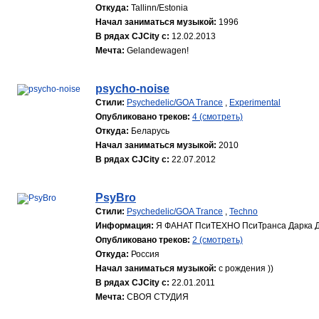
Откуда:
Tallinn/Estonia
Начал заниматься музыкой:
1996
В рядах CJCity с:
12.02.2013
Мечта:
Gelandewagen!
psycho-noise
Стили:
Psychedelic/GOA Trance
,
Experimental
Опубликовано треков:
4 (смотреть)
Откуда:
Беларусь
Начал заниматься музыкой:
2010
В рядах CJCity с:
22.07.2012
PsyBro
Стили:
Psychedelic/GOA Trance
,
Techno
Информация:
Я ФАНАТ ПсиТЕХНО ПсиТранса Дарка 
Опубликовано треков:
2 (смотреть)
Откуда:
Россия
Начал заниматься музыкой:
с рождения ))
В рядах CJCity с:
22.01.2011
Мечта:
СВОЯ СТУДИЯ