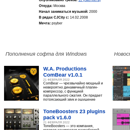
Опубликовано треков:
11 (смотреть)
Откуда:
Москва
Начал заниматься музыкой:
2000
В рядах CJCity с:
14.02.2008
Мечта:
psyber
Пополнения софта для Windows
Новос
W.A. Productions
ComBear v1.0.1
21 ФЕВРАЛЯ 2022
ComBear — чрезвычайно мощный и
невероятно динамичный плагин-
компрессор, с функцией
параллельного сжатия. Он придает
потрясающий звук и ощущение
ударным, синтезатору,
ToneBoosters 23 plugins
pack v1.6.0
21 ФЕВРАЛЯ 2022
ToneBoosters — это компания,