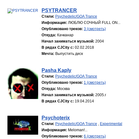
PSYTRANCER
Стили:
Psychedelic/GOA Trance
Информация:
ЛЮБЛЮ СОЧНЫЙ FULL ON...
Опубликовано треков:
3 (смотреть)
Откуда:
Качканар
Начал заниматься музыкой:
2004
В рядах CJCity с:
02.02.2018
Мечта:
Выпустить диск
Pasha Kaply
Стили:
Psychedelic/GOA Trance
Опубликовано треков:
1 (смотреть)
Откуда:
Москва
Начал заниматься музыкой:
2005.г
В рядах CJCity с:
19.04.2014
Psychoterix
Стили:
Psychedelic/GOA Trance
,
Experimental
Информация:
Meloman!...
Опубликовано треков:
6 (смотреть)