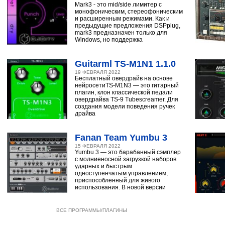
Mark3 - это mid/side лимитер с
монофоническим, стереофоническим
и расширенным режимами. Как и
предыдущие предложения DSPplug,
mark3 предназначен только для
Windows, но поддержка
Guitarml TS-M1N1 1.1.0
19 ФЕВРАЛЯ 2022
Бесплатный овердрайв на основе
нейросетиTS-M1N3 — это гитарный
плагин, клон классической педали
овердрайва TS-9 Tubescreamer. Для
создания модели поведения ручек
драйва
Fanan Team Yumbu 3
15 ФЕВРАЛЯ 2022
Yumbu 3 — это барабанный сэмплер
с молниеносной загрузкой наборов
ударных и быстрым
одноступенчатым управлением,
приспособленный для живого
использования. В новой версии
ВСЕ ПРОГРАММЫ/ПЛАГИНЫ