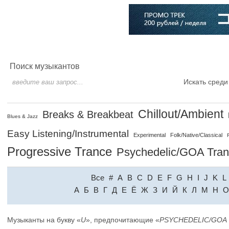
Главная
Софт
Музыка
Статьи
Музыканты
Словарь
Поиск музыкантов
Искать среди
Chillout/Ambient
Breaks & Breakbeat
Blues & Jazz
Easy Listening/Instrumental
Experimental
Folk/Native/Classical
Progressive Trance
Psychedelic/GOA Tra
Все
#
A
B
C
D
E
F
G
H
I
J
K
L
A
Б
В
Г
Д
Е
Ё
Ж
З
И
Й
К
Л
М
Н
О
Музыканты на букву «
U
», предпочитающие «
PSYCHEDELIC/GOA