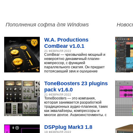
Пополнения софта для Windows
Новос
W.A. Productions
ComBear v1.0.1
21 ФЕВРАЛЯ 2022
ComBear — чрезвычайно мощный и
невероятно динамичный плагин-
компрессор, с функцией
параллельного сжатия. Он придает
потрясающий звук и ощущение
ударным, синтезатору,
ToneBoosters 23 plugins
pack v1.6.0
21 ФЕВРАЛЯ 2022
ToneBoosters — это компания,
которая занимается разработкой
традиционных аудио-плагинов, таких
как эквалайзеры, компрессоры и
многое другое. Аудиоинструменты, с
помощью
DSPplug Mark3 1.8
19 ФЕВРАЛЯ 2022