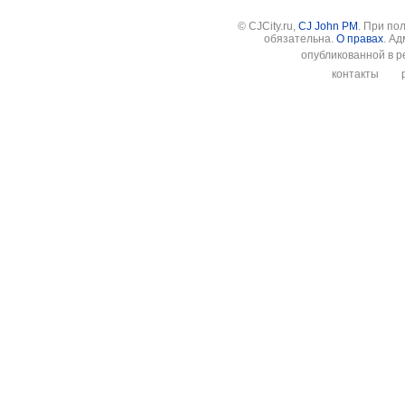
© CJCity.ru,
CJ John PM
. При по
обязательна.
О правах
. А
опубликованной в р
контакты