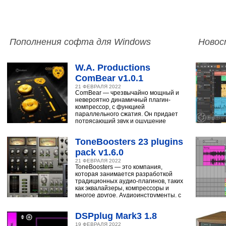
Пополнения софта для Windows
Новос
W.A. Productions
ComBear v1.0.1
21 ФЕВРАЛЯ 2022
ComBear — чрезвычайно мощный и
невероятно динамичный плагин-
компрессор, с функцией
параллельного сжатия. Он придает
потрясающий звук и ощущение
ударным, синтезатору,
ToneBoosters 23 plugins
pack v1.6.0
21 ФЕВРАЛЯ 2022
ToneBoosters — это компания,
которая занимается разработкой
традиционных аудио-плагинов, таких
как эквалайзеры, компрессоры и
многое другое. Аудиоинструменты, с
помощью
DSPplug Mark3 1.8
19 ФЕВРАЛЯ 2022