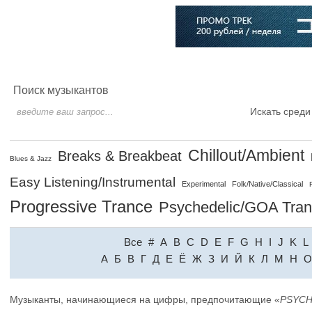
Главная
Софт
Музыка
Статьи
Музыканты
Словарь
Поиск музыкантов
Искать среди
Chillout/Ambient
Breaks & Breakbeat
Blues & Jazz
Easy Listening/Instrumental
Experimental
Folk/Native/Classical
Progressive Trance
Psychedelic/GOA Tra
Все
#
A
B
C
D
E
F
G
H
I
J
K
L
A
Б
В
Г
Д
Е
Ё
Ж
З
И
Й
К
Л
М
Н
О
Музыканты, начинающиеся на цифры, предпочитающие «
PSYCH