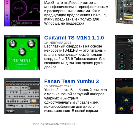
Mark3 - это mid/side лимитер с
монофоническим, стереофоническим
и расширенным режимами. Как и
предыдущие предложения DSPplug,
mark3 предназначен только для
Windows, но поддержка
Guitarml TS-M1N1 1.1.0
19 ФЕВРАЛЯ 2022
Бесплатный овердрайв на основе
нейросетиTS-M1N3 — это гитарный
плагин, клон классической педали
овердрайва TS-9 Tubescreamer. Для
создания модели поведения ручек
драйва
Fanan Team Yumbu 3
15 ФЕВРАЛЯ 2022
Yumbu 3 — это барабанный сэмплер
с молниеносной загрузкой наборов
ударных и быстрым
одноступенчатым управлением,
приспособленный для живого
использования. В новой версии
ВСЕ ПРОГРАММЫ/ПЛАГИНЫ