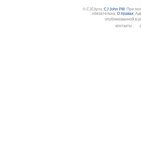
© CJCity.ru,
CJ John PM
. При по
обязательна.
О правах
. А
опубликованной в р
контакты