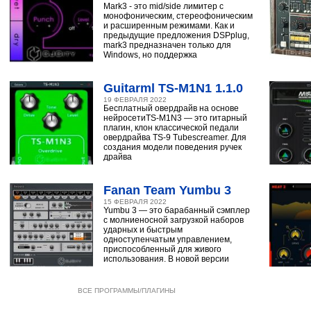
Mark3 - это mid/side лимитер с
монофоническим, стереофоническим
и расширенным режимами. Как и
предыдущие предложения DSPplug,
mark3 предназначен только для
Windows, но поддержка
Guitarml TS-M1N1 1.1.0
19 ФЕВРАЛЯ 2022
Бесплатный овердрайв на основе
нейросетиTS-M1N3 — это гитарный
плагин, клон классической педали
овердрайва TS-9 Tubescreamer. Для
создания модели поведения ручек
драйва
Fanan Team Yumbu 3
15 ФЕВРАЛЯ 2022
Yumbu 3 — это барабанный сэмплер
с молниеносной загрузкой наборов
ударных и быстрым
одноступенчатым управлением,
приспособленный для живого
использования. В новой версии
ВСЕ ПРОГРАММЫ/ПЛАГИНЫ