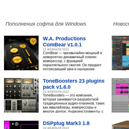
Пополнения софта для Windows
Новос
W.A. Productions
ComBear v1.0.1
21 ФЕВРАЛЯ 2022
ComBear — чрезвычайно мощный и
невероятно динамичный плагин-
компрессор, с функцией
параллельного сжатия. Он придает
потрясающий звук и ощущение
ударным, синтезатору,
ToneBoosters 23 plugins
pack v1.6.0
21 ФЕВРАЛЯ 2022
ToneBoosters — это компания,
которая занимается разработкой
традиционных аудио-плагинов, таких
как эквалайзеры, компрессоры и
многое другое. Аудиоинструменты, с
помощью
DSPplug Mark3 1.8
19 ФЕВРАЛЯ 2022