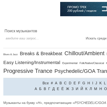
Главная
Софт
Музыка
Статьи
Музыканты
Словарь
Поиск музыкантов
Искать среди
Chillout/Ambient
Breaks & Breakbeat
Blues & Jazz
Easy Listening/Instrumental
Experimental
Folk/Native/Classical
Progressive Trance
Psychedelic/GOA Tra
Все
#
A
B
C
D
E
F
G
H
I
J
K
L
A
Б
В
Г
Д
Е
Ё
Ж
З
И
Й
К
Л
М
Н
О
Музыканты на букву «
H
», предпочитающие «
PSYCHEDELIC/GOA