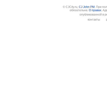
© CJCity.ru,
CJ John PM
. При по
обязательна.
О правах
. А
опубликованной в р
контакты