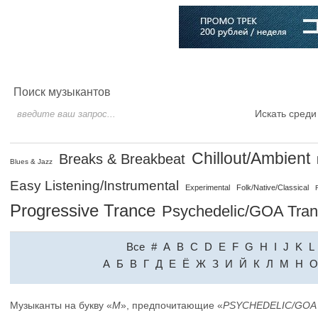
Главная
Софт
Музыка
Статьи
Музыканты
Словарь
Поиск музыкантов
Искать среди
Chillout/Ambient
Breaks & Breakbeat
Blues & Jazz
Easy Listening/Instrumental
Experimental
Folk/Native/Classical
Progressive Trance
Psychedelic/GOA Tra
Все
#
A
B
C
D
E
F
G
H
I
J
K
L
A
Б
В
Г
Д
Е
Ё
Ж
З
И
Й
К
Л
М
Н
О
Музыканты на букву «
M
», предпочитающие «
PSYCHEDELIC/GOA