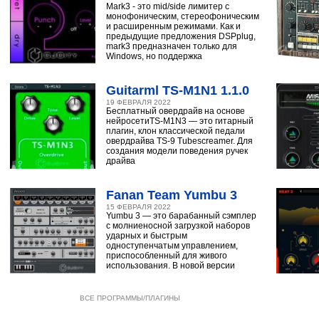
Mark3 - это mid/side лимитер с
монофоническим, стереофоническим
и расширенным режимами. Как и
предыдущие предложения DSPplug,
mark3 предназначен только для
Windows, но поддержка
Guitarml TS-M1N1 1.1.0
19 ФЕВРАЛЯ 2022
Бесплатный овердрайв на основе
нейросетиTS-M1N3 — это гитарный
плагин, клон классической педали
овердрайва TS-9 Tubescreamer. Для
создания модели поведения ручек
драйва
Fanan Team Yumbu 3
15 ФЕВРАЛЯ 2022
Yumbu 3 — это барабанный сэмплер
с молниеносной загрузкой наборов
ударных и быстрым
одноступенчатым управлением,
приспособленный для живого
использования. В новой версии
ВСЕ ПРОГРАММЫ/ПЛАГИНЫ