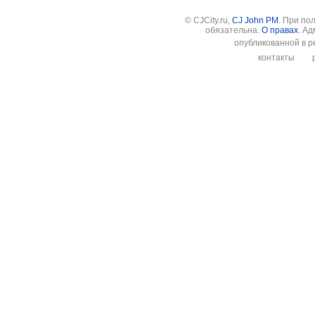
© CJCity.ru,
CJ John PM
. При по
обязательна.
О правах
. А
опубликованной в р
контакты