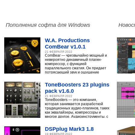
Пополнения софта для Windows
Новос
W.A. Productions
ComBear v1.0.1
21 ФЕВРАЛЯ 2022
ComBear — чрезвычайно мощный и
невероятно динамичный плагин-
компрессор, с функцией
параллельного сжатия. Он придает
потрясающий звук и ощущение
ударным, синтезатору,
ToneBoosters 23 plugins
pack v1.6.0
21 ФЕВРАЛЯ 2022
ToneBoosters — это компания,
которая занимается разработкой
традиционных аудио-плагинов, таких
как эквалайзеры, компрессоры и
многое другое. Аудиоинструменты, с
помощью
DSPplug Mark3 1.8
19 ФЕВРАЛЯ 2022