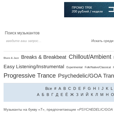
Главная
Софт
Музыка
Статьи
Музыканты
Словарь
Поиск музыкантов
Искать среди
Chillout/Ambient
Breaks & Breakbeat
Blues & Jazz
Easy Listening/Instrumental
Experimental
Folk/Native/Classical
Progressive Trance
Psychedelic/GOA Tra
Все
#
A
B
C
D
E
F
G
H
I
J
K
L
A
Б
В
Г
Д
Е
Ё
Ж
З
И
Й
К
Л
М
Н
О
Музыканты на букву «
T
», предпочитающие «
PSYCHEDELIC/GOA