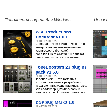
Пополнения софта для Windows
Новос
W.A. Productions
ComBear v1.0.1
21 ФЕВРАЛЯ 2022
ComBear — чрезвычайно мощный и
невероятно динамичный плагин-
компрессор, с функцией
параллельного сжатия. Он придает
потрясающий звук и ощущение
ударным, синтезатору,
ToneBoosters 23 plugins
pack v1.6.0
21 ФЕВРАЛЯ 2022
ToneBoosters — это компания,
которая занимается разработкой
традиционных аудио-плагинов, таких
как эквалайзеры, компрессоры и
многое другое. Аудиоинструменты, с
помощью
DSPplug Mark3 1.8
19 ФЕВРАЛЯ 2022