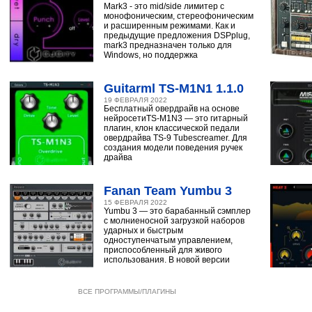
Mark3 - это mid/side лимитер с
монофоническим, стереофоническим
и расширенным режимами. Как и
предыдущие предложения DSPplug,
mark3 предназначен только для
Windows, но поддержка
Guitarml TS-M1N1 1.1.0
19 ФЕВРАЛЯ 2022
Бесплатный овердрайв на основе
нейросетиTS-M1N3 — это гитарный
плагин, клон классической педали
овердрайва TS-9 Tubescreamer. Для
создания модели поведения ручек
драйва
Fanan Team Yumbu 3
15 ФЕВРАЛЯ 2022
Yumbu 3 — это барабанный сэмплер
с молниеносной загрузкой наборов
ударных и быстрым
одноступенчатым управлением,
приспособленный для живого
использования. В новой версии
ВСЕ ПРОГРАММЫ/ПЛАГИНЫ