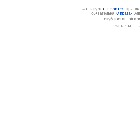
© CJCity.ru,
CJ John PM
. При по
обязательна.
О правах
. А
опубликованной в р
контакты