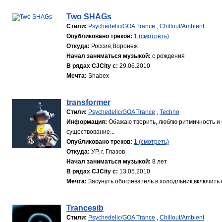
Two SHAGs
Стили:
Psychedelic/GOA Trance
,
Chillout/Ambient
Опубликовано треков:
1 (смотреть)
Откуда:
Россия,Воронеж
Начал заниматься музыкой:
с рождения
В рядах CJCity с:
29.06.2010
Мечта:
Shabex
transformer
Стили:
Psychedelic/GOA Trance
,
Techno
Информация:
Обажаю творить, люблю ритмичность и 
существование...
Опубликовано треков:
1 (смотреть)
Откуда:
УР, г. Глазов
Начал заниматься музыкой:
8 лет
В рядах CJCity с:
13.05.2010
Мечта:
Засунуть обогреватель в холодльник,включить е
Trancesib
Стили:
Psychedelic/GOA Trance
,
Chillout/Ambient