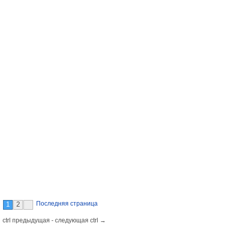
Последняя страница
1
2
 ctrl предыдущая - следующая ctrl →