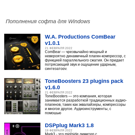
Пополнения софта для Windows
W.A. Productions ComBear
v1.0.1
21 ФЕВРАЛЯ 2022
ComBear — чрезвычайно мощный и
невероятно динамичный плагин-компрессор, с
функцией параллельного сжатия. Он придает
потрясающий звук и ощущение ударным,
синтезатору,
ToneBoosters 23 plugins pack
v1.6.0
21 ФЕВРАЛЯ 2022
ToneBoosters — это компания, которая
занимается разработкой традиционных аудио-
плагинов, таких как эквалайзеры, компрессоры
и многое другое. Аудиоинструменты, с
помощью
DSPplug Mark3 1.8
19 ФЕВРАЛЯ 2022
Mark3 - это mid/side лимитер с