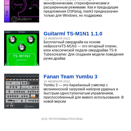
монофоническим, стереофоническим и
расширенным режимами. Как и предыдущие
предложения DSPplug, mark3 предназначен
только для Windows, но поддержка
Guitarml TS-M1N1 1.1.0
19 ФЕВРАЛЯ 2022
Бесплатный овердрайв на основе
нейросетиTS-M1N3 — это гитарный плагин,
клон классической педали овердрайва TS-9
Tubescreamer. Для создания модели поведения
ручек драйва
Fanan Team Yumbu 3
15 ФЕВРАЛЯ 2022
Yumbu 3 — это барабанный сэмплер с
молниеносной загрузкой наборов ударных и
быстрым одноступенчатым управлением,
приспособленный для живого использования. В
новой версии
ВСЕ ПРОГРАММЫ/ПЛАГИНЫ