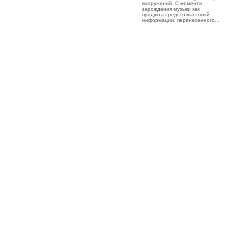
вооружений. С момента
зарождения музыки как
продукта средств массовой
информации, перенесенного...