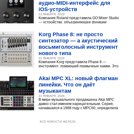
аудио‑MIDI‑интерфейс для
iOS‑устройств
22 ЯНВАРЯ, 2026
Компания Roland представила GO:Mixer Studio
— устройство, объединяющее функции
микшера, аудио- и MIDI?интерфейса. Оно
создано для мобильных...
Korg Phase 8: не просто
синтезатор — а акустический
восьмиголосный инструмент
нового типа
22 ЯНВАРЯ, 2026
Компания Korg представила Phase 8 —
инструмент, ломающий привычные рамки. Это
не аналоговый и не цифровой синтезатор, а
нечто принципиально...
Akai MPC XL: новый флагман
линейки. Что он даёт
музыкантам
22 ЯНВАРЯ, 2026
В мире музыкального продакшена Akai MPC
давно стал именем нарицательным. Серия,
начавшаяся в 1988 году с MPC60, определила
звучание хип‑хопа,...
ВСЕ НОВОСТИ ЖЕЛЕЗА