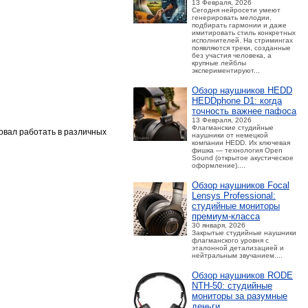
13 Февраля, 2026
Сегодня нейросети умеют
генерировать мелодии,
подбирать гармонии и даже
имитировать стиль конкретных
исполнителей. На стримингах
появляются треки, созданные
без участия человека, а
крупные лейблы
экспериментируют...
Обзор наушников HEDD
HEDDphone D1: когда
точность важнее пафоса
13 Февраля, 2026
Флагманские студийные
овал работать в различных
наушники от немецкой
компании HEDD. Их ключевая
фишка — технология Open
Sound (открытое акустическое
оформление)....
Обзор наушников Focal
Lensys Professional:
студийные мониторы
премиум‑класса
30 января, 2026
Закрытые студийные наушники
флагманского уровня с
эталонной детализацией и
нейтральным звучанием....
Обзор наушников RODE
NTH-50: студийные
мониторы за разумные
деньги