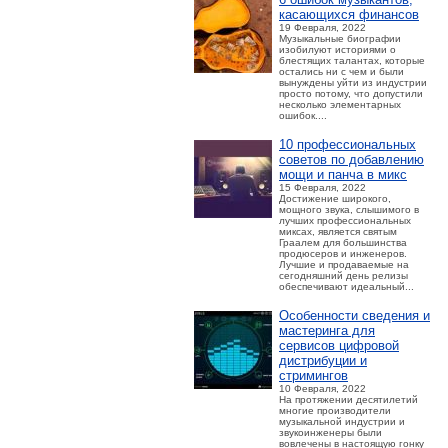
касающихся финансов
19 Февраля, 2022
Музыкальные биографии
изобилуют историями о
блестящих талантах, которые
остались ни с чем и были
вынуждены уйти из индустрии
просто потому, что допустили
несколько элементарных
ошибок....
10 профессиональных
советов по добавлению
мощи и панча в микс
15 Февраля, 2022
Достижение широкого,
мощного звука, слышимого в
лучших профессиональных
миксах, является святым
Граалем для большинства
продюсеров и инженеров.
Лучшие и продаваемые на
сегодняшний день релизы
обеспечивают идеальный...
Особенности сведения и
мастеринга для
сервисов цифровой
дистрибуции и
стримингов
10 Февраля, 2022
На протяжении десятилетий
многие производители
музыкальной индустрии и
звукоинженеры были
вовлечены в настоящую гонку