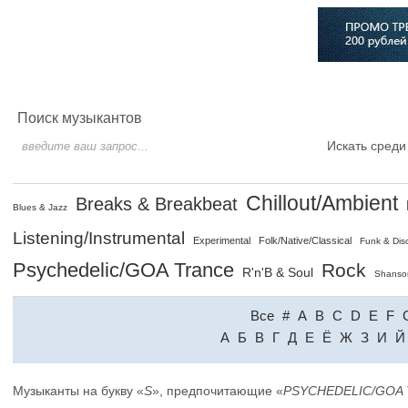
Главная
Софт
Музыка
Статьи
Музыканты
Сло
Поиск музыкантов
Искать среди
Chillout/Ambient
Breaks & Breakbeat
Blues & Jazz
Listening/Instrumental
Experimental
Folk/Native/Classical
Funk & Dis
Psychedelic/GOA Trance
Rock
R'n'B & Soul
Shanso
Все
#
A
B
C
D
E
F
A
Б
В
Г
Д
Е
Ё
Ж
З
И
Й
Музыканты на букву «
S
», предпочитающие «
PSYCHEDELIC/GOA