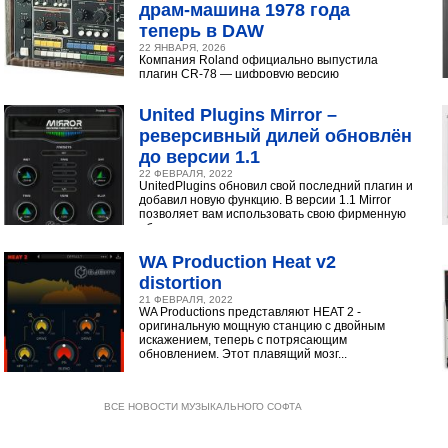
драм‑машина 1978 года
теперь в DAW
22 ЯНВАРЯ, 2026
Компания Roland официально выпустила
плагин CR-78 — цифровую версию
легендарной аналоговой драм-машины
1978 года. Инструмент доступен в экосистеме...
United Plugins Mirror –
реверсивный дилей обновлён
до версии 1.1
22 ФЕВРАЛЯ, 2022
UnitedPlugins обновил свой последний плагин и
добавил новую функцию. В версии 1.1 Mirror
позволяет вам использовать свою фирменную
обратную...
WA Production Heat v2
distortion
21 ФЕВРАЛЯ, 2022
WA Productions представляют HEAT 2 -
оригинальную мощную станцию с двойным
искажением, теперь с потрясающим
обновлением. Этот плавящий мозг...
ВСЕ НОВОСТИ МУЗЫКАЛЬНОГО СОФТА