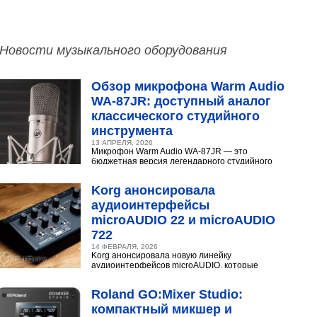
Новости музыкального оборудования
Обзор микрофона Warm Audio
WA‑87JR: доступный аналог
классического студийного
инструмента
13 АПРЕЛЯ, 2026
Микрофон Warm Audio WA‑87JR — это
бюджетная версия легендарного студийного
конденсаторного микрофона Neumann U 87.
Разберёмся,...
Korg анонсировала
аудиоинтерфейсы
microAUDIO 22 и microAUDIO
722
14 ФЕВРАЛЯ, 2026
Korg анонсировала новую линейку
аудиоинтерфейсов microAUDIO, которые
сочетают в себе предусилители с интересными
эффектами, включая аналоговый...
Roland GO:Mixer Studio:
компактный микшер и