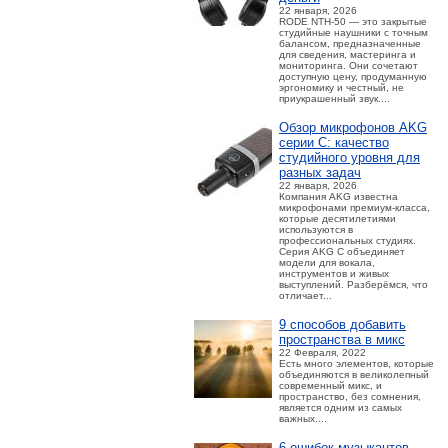
22 января, 2026
RODE NTH-50 — это закрытые
студийные наушники с точным
балансом, предназначенные
для сведения, мастеринга и
мониторинга. Они сочетают
доступную цену, продуманную
эргономику и честный, не
приукрашенный звук....
Обзор микрофонов AKG
серии C: качество
студийного уровня для
разных задач
22 января, 2026
Компания AKG известна
микрофонами премиум-класса,
которые десятилетиями
используются в
профессиональных студиях.
Серия AKG C объединяет
модели для вокала,
инструментов и живых
выступлений. Разберёмся, что
отличает...
9 способов добавить
пространства в микс
22 Февраля, 2022
Есть много элементов, которые
объединяются в великолепный
современный микс, и
пространство, без сомнения,
является одним из самых
важных....
6 ошибок музыкантов,