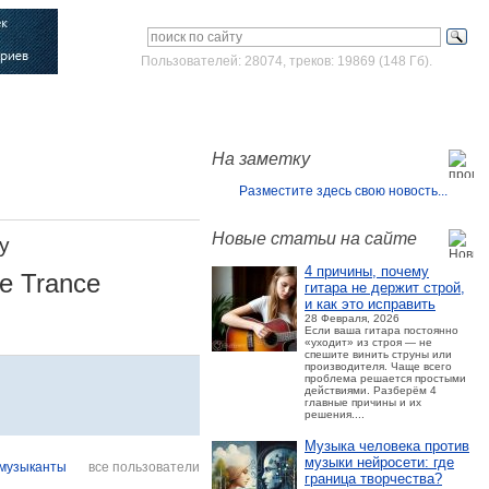
Пользователей: 28074, треков: 19869 (148 Гб).
Войти
Зарегистрироваться
На заметку
Разместите здесь свою новость...
Новые статьи на сайте
y
4 причины, почему
ve Trance
гитара не держит строй,
и как это исправить
28 Февраля, 2026
Если ваша гитара постоянно
«уходит» из строя — не
спешите винить струны или
производителя. Чаще всего
проблема решается простыми
действиями. Разберём 4
главные причины и их
решения....
Музыка человека против
музыки нейросети: где
музыканты
все пользователи
граница творчества?