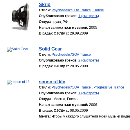
Skrip
Стили:
Psychedelic/GOA Trance
,
House
Опубликовано треков:
1 (смотреть)
Откуда:
руза, РФ
Начал заниматься музыкой:
2005
В рядах CJCity с:
29.09.2009
Solid Gear
Стили:
Psychedelic/GOA Trance
Опубликовано треков:
2 (смотреть)
В рядах CJCity с:
20.05.2009
sense of life
Стили:
Psychedelic/GOA Trance
,
Progressive Trance
Опубликовано треков:
1 (смотреть)
Откуда:
Москва, Россия
Начал заниматься музыкой:
2006
В рядах CJCity с:
08.05.2009
Мечта:
Чтобы у каждого слушателя моей музыки подн