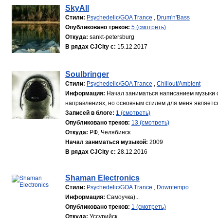
SkyAll
Стили:
Psychedelic/GOA Trance
,
Drum'n'Bass
Опубликовано треков:
5 (смотреть)
Откуда:
sankt-petersburg
В рядах CJCity с:
15.12.2017
Soulbringer
Стили:
Psychedelic/GOA Trance
,
Chillout/Ambient
Информация:
Начал заниматься написанием музыки с
направлениях, но основным стилем для меня является 
Записей в блоге:
1 (смотреть)
Опубликовано треков:
13 (смотреть)
Откуда:
РФ, Челябинск
Начал заниматься музыкой:
2009
В рядах CJCity с:
28.12.2016
Shaman Electronics
Стили:
Psychedelic/GOA Trance
,
Downtempo
Информация:
Самоучка)...
Опубликовано треков:
1 (смотреть)
Откуда:
Уссурийск