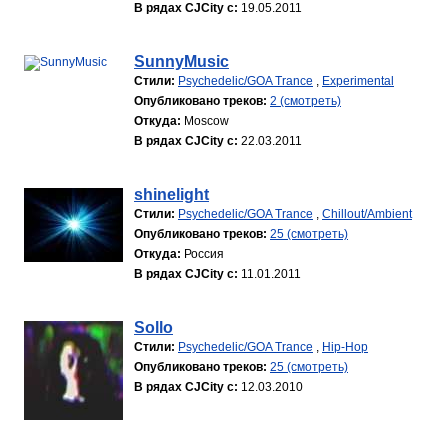
В рядах CJCity с:
19.05.2011
SunnyMusic
Стили:
Psychedelic/GOA Trance
,
Experimental
Опубликовано треков:
2 (смотреть)
Откуда:
Moscow
В рядах CJCity с:
22.03.2011
shinelight
Стили:
Psychedelic/GOA Trance
,
Chillout/Ambient
Опубликовано треков:
25 (смотреть)
Откуда:
Россия
В рядах CJCity с:
11.01.2011
Sollo
Стили:
Psychedelic/GOA Trance
,
Hip-Hop
Опубликовано треков:
25 (смотреть)
В рядах CJCity с:
12.03.2010