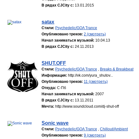
В рядах CJCity с:
13.01.2015
satax
Стили:
Psychedelic/GOA Trance
Опубликовано треков:
2 (смотреть)
Начал заниматься музыкой:
10.04.13
В рядах CJCity с:
24.11.2013
SHUT.OFF
Стили:
Psychedelic/GOA Trance
,
Breaks & Breakbeat
Информация:
http://vk.com/yura_shutov...
Опубликовано треков:
11 (смотреть)
Откуда:
С-Пб
Начал заниматься музыкой:
2007
В рядах CJCity с:
13.11.2011
Мечта:
http://www.soundcloud.com/dj-shut-off
Sonic wave
Стили:
Psychedelic/GOA Trance
,
Chillout/Ambient
Опубликовано треков:
9 (смотреть)