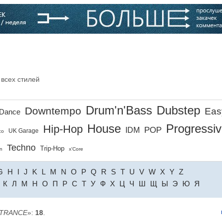
варь
Компании
Блоги
 всех стилей
Drum'n'Bass
Dubstep
Downtempo
Eas
Dance
House
Progressi
Hip-Hop
POP
IDM
UK Garage
co
Techno
Trip-Hop
n
x'Core
G
H
I
J
K
L
M
N
O
P
Q
R
S
T
U
V
W
X
Y
Z
К
Л
М
Н
О
П
Р
С
Т
У
Ф
Х
Ц
Ч
Ш
Щ
Ы
Э
Ю
Я
 TRANCE
»:
18
.