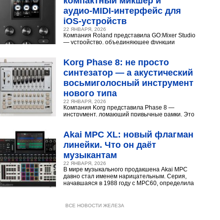
компактный микшер и
аудио‑MIDI‑интерфейс для
iOS‑устройств
22 ЯНВАРЯ, 2026
Компания Roland представила GO:Mixer Studio
— устройство, объединяющее функции
микшера, аудио- и MIDI?интерфейса. Оно
создано для мобильных...
Korg Phase 8: не просто
синтезатор — а акустический
восьмиголосный инструмент
нового типа
22 ЯНВАРЯ, 2026
Компания Korg представила Phase 8 —
инструмент, ломающий привычные рамки. Это
не аналоговый и не цифровой синтезатор, а
нечто принципиально...
Akai MPC XL: новый флагман
линейки. Что он даёт
музыкантам
22 ЯНВАРЯ, 2026
В мире музыкального продакшена Akai MPC
давно стал именем нарицательным. Серия,
начавшаяся в 1988 году с MPC60, определила
звучание хип‑хопа,...
ВСЕ НОВОСТИ ЖЕЛЕЗА