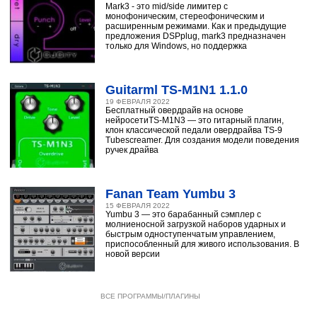
Mark3 - это mid/side лимитер с
монофоническим, стереофоническим и
расширенным режимами. Как и предыдущие
предложения DSPplug, mark3 предназначен
только для Windows, но поддержка
Guitarml TS-M1N1 1.1.0
19 ФЕВРАЛЯ 2022
Бесплатный овердрайв на основе
нейросетиTS-M1N3 — это гитарный плагин,
клон классической педали овердрайва TS-9
Tubescreamer. Для создания модели поведения
ручек драйва
Fanan Team Yumbu 3
15 ФЕВРАЛЯ 2022
Yumbu 3 — это барабанный сэмплер с
молниеносной загрузкой наборов ударных и
быстрым одноступенчатым управлением,
приспособленный для живого использования. В
новой версии
ВСЕ ПРОГРАММЫ/ПЛАГИНЫ