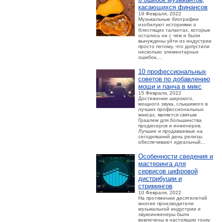
касающихся финансов
19 Февраля, 2022
Музыкальные биографии
изобилуют историями о
блестящих талантах, которые
остались ни с чем и были
вынуждены уйти из индустрии
просто потому, что допустили
несколько элементарных
ошибок....
10 профессиональных
советов по добавлению
мощи и панча в микс
15 Февраля, 2022
Достижение широкого,
мощного звука, слышимого в
лучших профессиональных
миксах, является святым
Граалем для большинства
продюсеров и инженеров.
Лучшие и продаваемые на
сегодняшний день релизы
обеспечивают идеальный...
Особенности сведения и
мастеринга для
сервисов цифровой
дистрибуции и
стримингов
10 Февраля, 2022
На протяжении десятилетий
многие производители
музыкальной индустрии и
звукоинженеры были
вовлечены в настоящую гонку