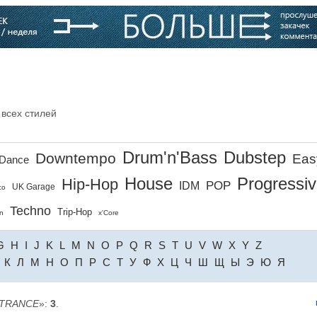
варь
Компании
Блоги
 всех стилей
Drum'n'Bass
Dubstep
Downtempo
Eas
Dance
House
Progressi
Hip-Hop
POP
IDM
UK Garage
co
Techno
Trip-Hop
n
x'Core
G
H
I
J
K
L
M
N
O
P
Q
R
S
T
U
V
W
X
Y
Z
К
Л
М
Н
О
П
Р
С
Т
У
Ф
Х
Ц
Ч
Ш
Щ
Ы
Э
Ю
Я
 TRANCE
»:
3
.