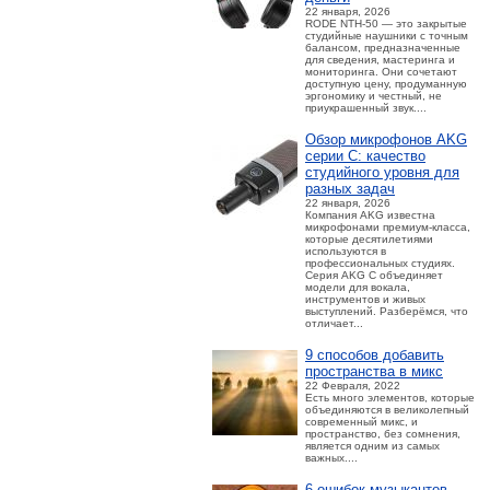
22 января, 2026
RODE NTH-50 — это закрытые
студийные наушники с точным
балансом, предназначенные
для сведения, мастеринга и
мониторинга. Они сочетают
доступную цену, продуманную
эргономику и честный, не
приукрашенный звук....
Обзор микрофонов AKG
серии C: качество
студийного уровня для
разных задач
22 января, 2026
Компания AKG известна
микрофонами премиум-класса,
которые десятилетиями
используются в
профессиональных студиях.
Серия AKG C объединяет
модели для вокала,
инструментов и живых
выступлений. Разберёмся, что
отличает...
9 способов добавить
пространства в микс
22 Февраля, 2022
Есть много элементов, которые
объединяются в великолепный
современный микс, и
пространство, без сомнения,
является одним из самых
важных....
6 ошибок музыкантов,