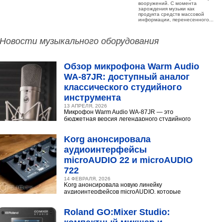
вооружений. С момента
зарождения музыки как
продукта средств массовой
информации, перенесенного...
Новости музыкального оборудования
Обзор микрофона Warm Audio
WA‑87JR: доступный аналог
классического студийного
инструмента
13 АПРЕЛЯ, 2026
Микрофон Warm Audio WA‑87JR — это
бюджетная версия легендарного студийного
конденсаторного микрофона Neumann U 87.
Разберёмся,...
Korg анонсировала
аудиоинтерфейсы
microAUDIO 22 и microAUDIO
722
14 ФЕВРАЛЯ, 2026
Korg анонсировала новую линейку
аудиоинтерфейсов microAUDIO, которые
сочетают в себе предусилители с интересными
эффектами, включая аналоговый...
Roland GO:Mixer Studio: