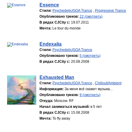
Essence
Стили:
Psychedelic/GOA Trance
,
Progressive Trance
Опубликовано треков:
22 (смотреть)
В рядах CJCity с:
19.07.2011
Мечта:
Le tour du monde
Endexalia
Стили:
Psychedelic/GOA Trance
Опубликовано треков:
5 (смотреть)
В рядах CJCity с:
20.08.2008
Exhausted Man
Стили:
Psychedelic/GOA Trance
,
Chillout/Ambient
Информация:
За меня всё скажет музыка...
Опубликовано треков:
9 (смотреть)
Откуда:
Moscow. RF
Начал заниматься музыкой:
в 5 лет
В рядах CJCity с:
15.08.2008
Мечта:
To fly away