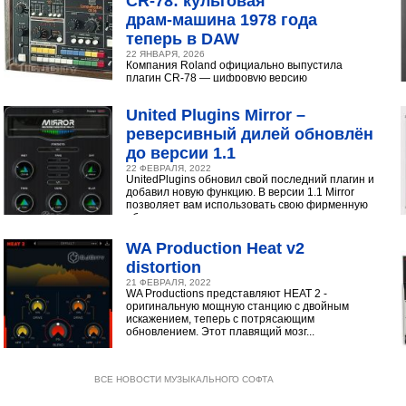
CR‑78: культовая
драм‑машина 1978 года
теперь в DAW
22 ЯНВАРЯ, 2026
Компания Roland официально выпустила
плагин CR-78 — цифровую версию
легендарной аналоговой драм-машины
1978 года. Инструмент доступен в экосистеме...
United Plugins Mirror –
реверсивный дилей обновлён
до версии 1.1
22 ФЕВРАЛЯ, 2022
UnitedPlugins обновил свой последний плагин и
добавил новую функцию. В версии 1.1 Mirror
позволяет вам использовать свою фирменную
обратную...
WA Production Heat v2
distortion
21 ФЕВРАЛЯ, 2022
WA Productions представляют HEAT 2 -
оригинальную мощную станцию с двойным
искажением, теперь с потрясающим
обновлением. Этот плавящий мозг...
ВСЕ НОВОСТИ МУЗЫКАЛЬНОГО СОФТА