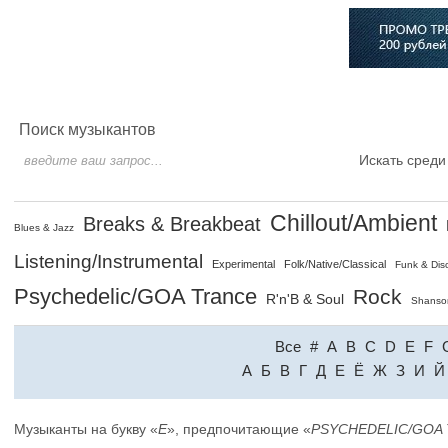
Главная
Софт
Музыка
Статьи
Музыканты
Сло
Поиск музыкантов
Искать среди
Chillout/Ambient
Breaks & Breakbeat
Blues & Jazz
Listening/Instrumental
Experimental
Folk/Native/Classical
Funk & Dis
Psychedelic/GOA Trance
Rock
R'n'B & Soul
Shanso
Все
#
A
B
C
D
E
F
A
Б
В
Г
Д
Е
Ё
Ж
З
И
Й
Музыканты на букву «
E
», предпочитающие «
PSYCHEDELIC/GOA