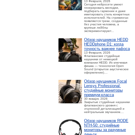
13 Февраля, 2026
Сегодня нейросети умеют
генерировать мелодии,
подбирать гармонии и даже
имитировать стиль конкретных
исполнителей. На стримингах
появляются треки, созданные
без участия человека, а
крупные лейблы
экспериментируют...
Обзор наушников HEDD
HEDDphone D1: когда
точность важнее пафоса
13 Февраля, 2026
Флагманские студийные
наушники от немецкой
компании HEDD. Их ключевая
фишка — технология Open
Sound (открытое акустическое
оформление)....
Обзор наушников Focal
Lensys Professional:
студийные мониторы
премиум‑класса
30 января, 2026
Закрытые студийные наушники
флагманского уровня с
эталонной детализацией и
нейтральным звучанием....
Обзор наушников RODE
NTH-50: студийные
мониторы за разумные
деньги