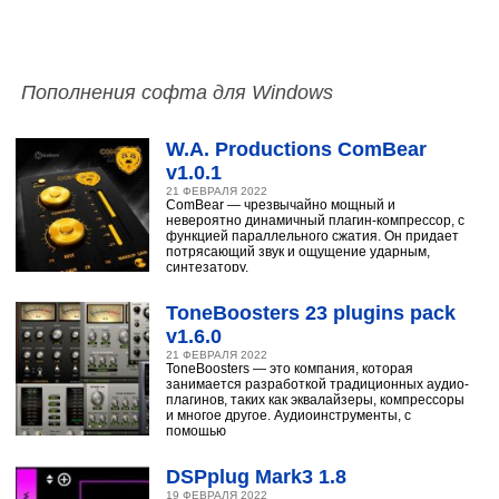
Пополнения софта для Windows
W.A. Productions ComBear
v1.0.1
21 ФЕВРАЛЯ 2022
ComBear — чрезвычайно мощный и
невероятно динамичный плагин-компрессор, с
функцией параллельного сжатия. Он придает
потрясающий звук и ощущение ударным,
синтезатору,
ToneBoosters 23 plugins pack
v1.6.0
21 ФЕВРАЛЯ 2022
ToneBoosters — это компания, которая
занимается разработкой традиционных аудио-
плагинов, таких как эквалайзеры, компрессоры
и многое другое. Аудиоинструменты, с
помощью
DSPplug Mark3 1.8
19 ФЕВРАЛЯ 2022