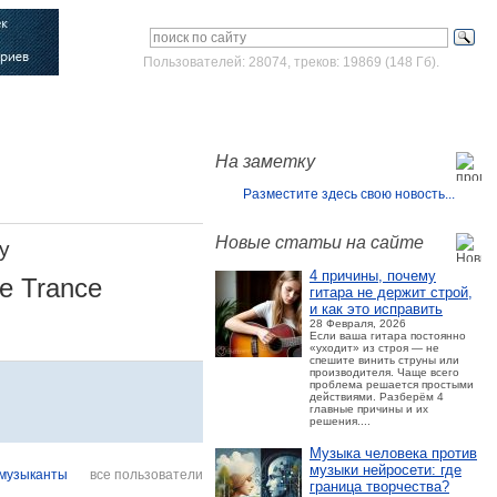
Пользователей: 28074, треков: 19869 (148 Гб).
Войти
Зарегистрироваться
На заметку
Разместите здесь свою новость...
Новые статьи на сайте
y
4 причины, почему
ve Trance
гитара не держит строй,
и как это исправить
28 Февраля, 2026
Если ваша гитара постоянно
«уходит» из строя — не
спешите винить струны или
производителя. Чаще всего
проблема решается простыми
действиями. Разберём 4
главные причины и их
решения....
Музыка человека против
музыки нейросети: где
музыканты
все пользователи
граница творчества?