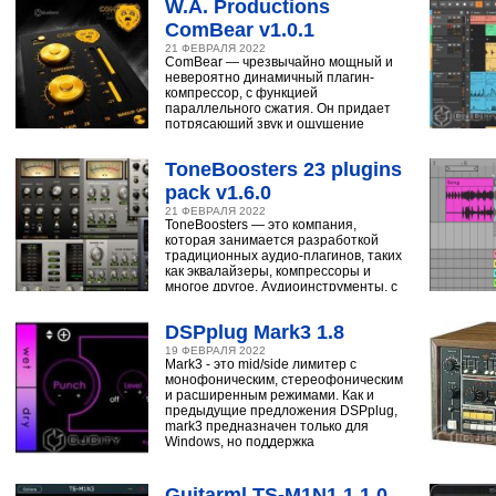
W.A. Productions
ComBear v1.0.1
21 ФЕВРАЛЯ 2022
ComBear — чрезвычайно мощный и
невероятно динамичный плагин-
компрессор, с функцией
параллельного сжатия. Он придает
потрясающий звук и ощущение
ударным, синтезатору,
ToneBoosters 23 plugins
pack v1.6.0
21 ФЕВРАЛЯ 2022
ToneBoosters — это компания,
которая занимается разработкой
традиционных аудио-плагинов, таких
как эквалайзеры, компрессоры и
многое другое. Аудиоинструменты, с
помощью
DSPplug Mark3 1.8
19 ФЕВРАЛЯ 2022
Mark3 - это mid/side лимитер с
монофоническим, стереофоническим
и расширенным режимами. Как и
предыдущие предложения DSPplug,
mark3 предназначен только для
Windows, но поддержка
Guitarml TS-M1N1 1.1.0