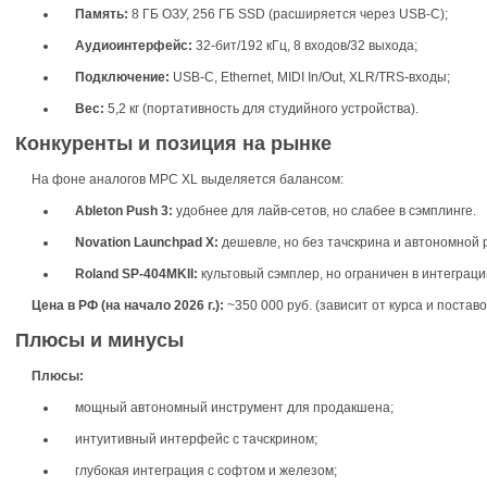
Память:
8 ГБ ОЗУ, 256 ГБ SSD (расширяется через USB‑C);
Аудиоинтерфейс:
32‑бит/192 кГц, 8 входов/32 выхода;
Подключение:
USB‑C, Ethernet, MIDI In/Out, XLR/TRS‑входы;
Вес:
5,2 кг (портативность для студийного устройства).
Конкуренты и позиция на рынке
На фоне аналогов MPC XL выделяется балансом:
Ableton Push 3:
удобнее для лайв‑сетов, но слабее в сэмплинге.
Novation Launchpad X:
дешевле, но без тачскрина и автономной 
Roland SP‑404MKII:
культовый сэмплер, но ограничен в интеграци
Цена в РФ (на начало 2026 г.):
~350 000 руб. (зависит от курса и поставо
Плюсы и минусы
Плюсы:
мощный автономный инструмент для продакшена;
интуитивный интерфейс с тачскрином;
глубокая интеграция с софтом и железом;