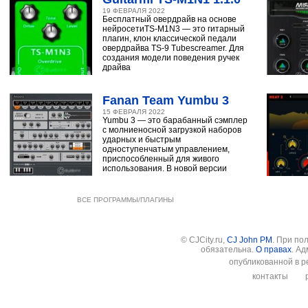
19 ФЕВРАЛЯ 2022
Бесплатный овердрайв на основе
нейросетиTS-M1N3 — это гитарный
плагин, клон классической педали
овердрайва TS-9 Tubescreamer. Для
создания модели поведения ручек
драйва
Fanan Team Yumbu 3
15 ФЕВРАЛЯ 2022
Yumbu 3 — это барабанный сэмплер
с молниеносной загрузкой наборов
ударных и быстрым
одноступенчатым управлением,
приспособленный для живого
использования. В новой версии
ВСЕ ПРОГРАММЫ/ПЛАГИНЫ
© CJCity.ru,
CJ John PM
. При по
обязательна.
О правах
. А
опубликованной в р
контакты