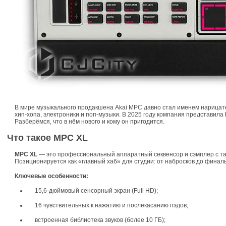
В мире музыкального продакшена Akai MPC давно стал именем нарицате
хип‑хопа, электроники и поп‑музыки. В 2025 году компания представила
Разберёмся, что в нём нового и кому он пригодится.
Что такое MPC XL
MPC XL
— это профессиональный аппаратный секвенсор и сэмплер с тач
Позиционируется как «главный хаб» для студии: от набросков до финаль
Ключевые особенности:
15,6‑дюймовый сенсорный экран (Full HD);
16 чувствительных к нажатию и послекасанию пэдов;
встроенная библиотека звуков (более 10 ГБ);