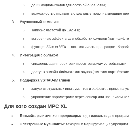
до 32 аудиовыходов для сложной обработки;
возможность отправлять отдельные треки на внешние проце
Улучшенный сэмплинг
запись с частотой до 192 кГц;
встроенные эффекты для обработки сэмплов (питч‑шифтер
функция
Slice to MIDI
— автоматически превращает бараба
Интеграция с облаком
синхронизация проектов и пресетов между устройствами;
доступ к онлайн‑библиотекам звуков (включая партнёрские 
Поддержка VST/AU‑плагинов
запуск виртуальных инструментов и эффектов прямо на ус
управление параметрами через сенсор или назначаемые 
Для кого создан MPC XL
Битмейкеры и хип‑хоп‑продюсеры:
пэды идеальны для програм
Электронные музыканты:
тачскрин и маршрутизация упрощают 