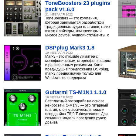
ToneBoosters 23 plugins
pack v1.6.0
21 ФЕВРАЛЯ 2022
ToneBoosters — это компания,
которая занимается разработкой
традиционных аудио-плагинов, таких
как эквалайзеры, компрессоры и
многое другое. Аудиоинструменты, с
помощью
DSPplug Mark3 1.8
19 ФЕВРАЛЯ 2022
Mark3 - это mid/side лимитер с
монофоническим, стереофоническим
и расширенным режимами. Как и
предыдущие предложения DSPplug,
mark3 предназначен только для
Windows, но поддержка
Guitarml TS-M1N1 1.1.0
19 ФЕВРАЛЯ 2022
Бесплатный овердрайв на основе
нейросетиTS-M1N3 — это гитарный
плагин, клон классической педали
овердрайва TS-9 Tubescreamer. Для
создания модели поведения ручек
драйва