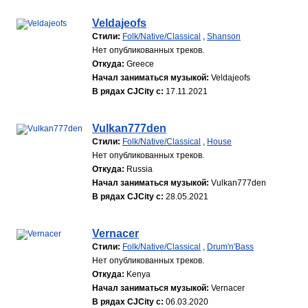
Veldajeofs
Стили:
Folk/Native/Classical
,
Shanson
Нет опубликованных треков.
Откуда:
Greece
Начал заниматься музыкой:
Veldajeofs
В рядах CJCity с:
17.11.2021
Vulkan777den
Стили:
Folk/Native/Classical
,
House
Нет опубликованных треков.
Откуда:
Russia
Начал заниматься музыкой:
Vulkan777den
В рядах CJCity с:
28.05.2021
Vernacer
Стили:
Folk/Native/Classical
,
Drum'n'Bass
Нет опубликованных треков.
Откуда:
Kenya
Начал заниматься музыкой:
Vernacer
В рядах CJCity с:
06.03.2020