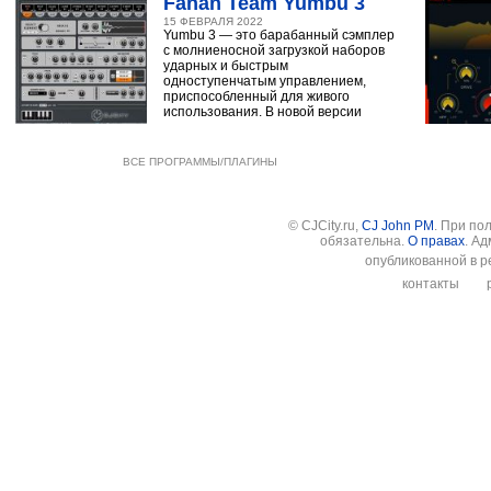
Fanan Team Yumbu 3
15 ФЕВРАЛЯ 2022
Yumbu 3 — это барабанный сэмплер
с молниеносной загрузкой наборов
ударных и быстрым
одноступенчатым управлением,
приспособленный для живого
использования. В новой версии
ВСЕ ПРОГРАММЫ/ПЛАГИНЫ
© CJCity.ru,
CJ John PM
. При по
обязательна.
О правах
. А
опубликованной в р
контакты