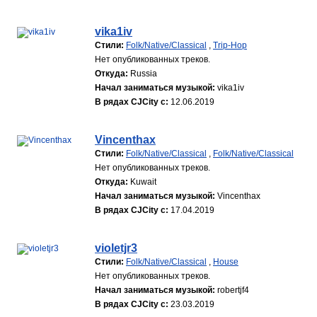
vika1iv
Стили:
Folk/Native/Classical
,
Trip-Hop
Нет опубликованных треков.
Откуда:
Russia
Начал заниматься музыкой:
vika1iv
В рядах CJCity с:
12.06.2019
Vincenthax
Стили:
Folk/Native/Classical
,
Folk/Native/Classical
Нет опубликованных треков.
Откуда:
Kuwait
Начал заниматься музыкой:
Vincenthax
В рядах CJCity с:
17.04.2019
violetjr3
Стили:
Folk/Native/Classical
,
House
Нет опубликованных треков.
Начал заниматься музыкой:
robertjf4
В рядах CJCity с:
23.03.2019