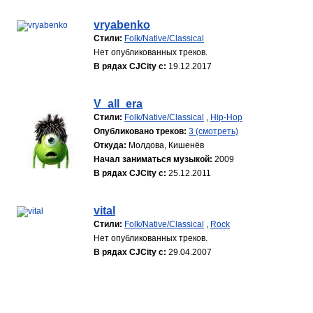
vryabenko
Стили:
Folk/Native/Classical
Нет опубликованных треков.
В рядах CJCity с:
19.12.2017
V_all_era
Стили:
Folk/Native/Classical
,
Hip-Hop
Опубликовано треков:
3 (смотреть)
Откуда:
Молдова, Кишенёв
Начал заниматься музыкой:
2009
В рядах CJCity с:
25.12.2011
vital
Стили:
Folk/Native/Classical
,
Rock
Нет опубликованных треков.
В рядах CJCity с:
29.04.2007