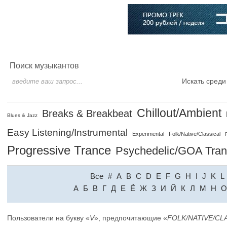
Главная
Софт
Музыка
Статьи
Музыканты
Словарь
Поиск музыкантов
Искать среди
Chillout/Ambient
Breaks & Breakbeat
Blues & Jazz
Easy Listening/Instrumental
Experimental
Folk/Native/Classical
Progressive Trance
Psychedelic/GOA Tra
Все
#
A
B
C
D
E
F
G
H
I
J
K
L
A
Б
В
Г
Д
Е
Ё
Ж
З
И
Й
К
Л
М
Н
О
Пользователи на букву «
V
», предпочитающие «
FOLK/NATIVE/CL