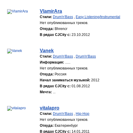
VlamirAra
Стили:
Drum'n'Bass
,
Easy Listening/Instrumental
Нет опубликованных треков.
Откуда:
Bhrencr
В рядах CJCity с:
23.10.2012
Vanek
Стили:
Drum'n'Bass
,
Drum'n'Bass
Информация:
......
Нет опубликованных треков.
Откуда:
Россия
Начал заниматься музыкой:
2012
В рядах CJCity с:
01.08.2012
Мечта:
...
vitalapro
Стили:
Drum'n'Bass
,
Hip-Hop
Нет опубликованных треков.
Откуда:
Екатеринбург
В рядах CJCity с:
14.01.2011