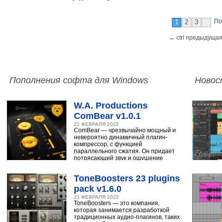
По
1
2
3
← ctrl предыдущая
Пополнения софта для Windows
Новос
W.A. Productions
ComBear v1.0.1
21 ФЕВРАЛЯ 2022
ComBear — чрезвычайно мощный и
невероятно динамичный плагин-
компрессор, с функцией
параллельного сжатия. Он придает
потрясающий звук и ощущение
ударным, синтезатору,
ToneBoosters 23 plugins
pack v1.6.0
21 ФЕВРАЛЯ 2022
ToneBoosters — это компания,
которая занимается разработкой
традиционных аудио-плагинов, таких