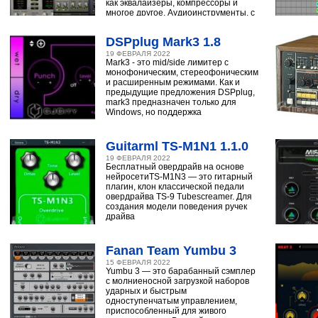
как эквалайзеры, компрессоры и
многое другое. Аудиоинструменты, с
помощью
DSPplug Mark3 1.8
19 ФЕВРАЛЯ 2022
Mark3 - это mid/side лимитер с
монофоническим, стереофоническим
и расширенным режимами. Как и
предыдущие предложения DSPplug,
mark3 предназначен только для
Windows, но поддержка
Guitarml TS-M1N1 1.1.0
19 ФЕВРАЛЯ 2022
Бесплатный овердрайв на основе
нейросетиTS-M1N3 — это гитарный
плагин, клон классической педали
овердрайва TS-9 Tubescreamer. Для
создания модели поведения ручек
драйва
Fanan Team Yumbu 3
15 ФЕВРАЛЯ 2022
Yumbu 3 — это барабанный сэмплер
с молниеносной загрузкой наборов
ударных и быстрым
одноступенчатым управлением,
приспособленный для живого