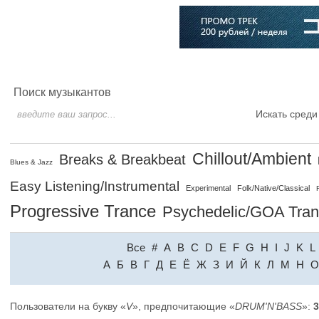
Главная
Софт
Музыка
Статьи
Музыканты
Словарь
Поиск музыкантов
Искать среди
Chillout/Ambient
Breaks & Breakbeat
Blues & Jazz
Easy Listening/Instrumental
Experimental
Folk/Native/Classical
Progressive Trance
Psychedelic/GOA Tra
Все
#
A
B
C
D
E
F
G
H
I
J
K
L
A
Б
В
Г
Д
Е
Ё
Ж
З
И
Й
К
Л
М
Н
О
Пользователи на букву «
V
», предпочитающие «
DRUM'N'BASS
»:
3