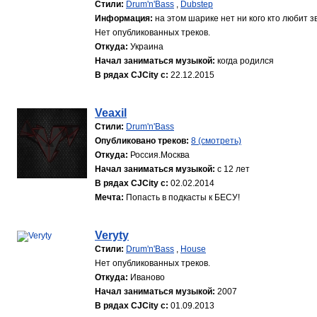
Стили:
Drum'n'Bass
,
Dubstep
Информация:
на этом шарике нет ни кого кто любит зв
Нет опубликованных треков.
Откуда:
Украина
Начал заниматься музыкой:
когда родился
В рядах CJCity с:
22.12.2015
Veaxil
Стили:
Drum'n'Bass
Опубликовано треков:
8 (смотреть)
Откуда:
Россия.Москва
Начал заниматься музыкой:
с 12 лет
В рядах CJCity с:
02.02.2014
Мечта:
Попасть в подкасты к БЕСУ!
Veryty
Стили:
Drum'n'Bass
,
House
Нет опубликованных треков.
Откуда:
Иваново
Начал заниматься музыкой:
2007
В рядах CJCity с:
01.09.2013