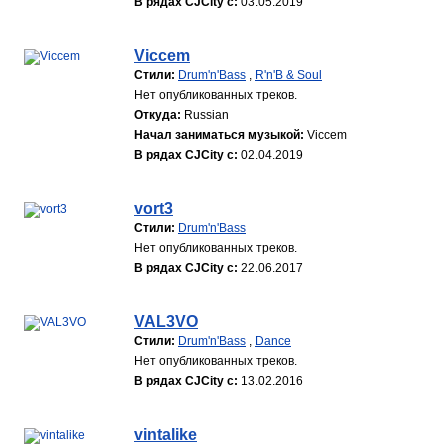
В рядах CJCity с:
03.05.2019
Viccem
Стили:
Drum'n'Bass
,
R'n'B & Soul
Нет опубликованных треков.
Откуда:
Russian
Начал заниматься музыкой:
Viccem
В рядах CJCity с:
02.04.2019
vort3
Стили:
Drum'n'Bass
Нет опубликованных треков.
В рядах CJCity с:
22.06.2017
VAL3VO
Стили:
Drum'n'Bass
,
Dance
Нет опубликованных треков.
В рядах CJCity с:
13.02.2016
vintalike