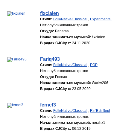
fixcialen
Стили:
Folk/Native/Classical
,
Experimental
Нет опубликованных треков.
Откуда:
Panama
Начал заниматься музыкой:
fixcialen
В рядах CJCity с:
24.11.2020
Fariq493
Стили:
Folk/Native/Classical
,
POP
Нет опубликованных треков.
Откуда:
Россия
Начал заниматься музыкой:
Wariw206
В рядах CJCity с:
23.05.2020
fernef3
Стили:
Folk/Native/Classical
,
R'n'B & Soul
Нет опубликованных треков.
Начал заниматься музыкой:
norahx1
В рядах CJCity с:
06.12.2019