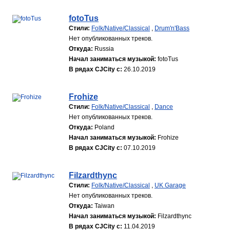
fotoTus
Стили:
Folk/Native/Classical
,
Drum'n'Bass
Нет опубликованных треков.
Откуда:
Russia
Начал заниматься музыкой:
fotoTus
В рядах CJCity с:
26.10.2019
Frohize
Стили:
Folk/Native/Classical
,
Dance
Нет опубликованных треков.
Откуда:
Poland
Начал заниматься музыкой:
Frohize
В рядах CJCity с:
07.10.2019
Filzardthync
Стили:
Folk/Native/Classical
,
UK Garage
Нет опубликованных треков.
Откуда:
Taiwan
Начал заниматься музыкой:
Filzardthync
В рядах CJCity с:
11.04.2019