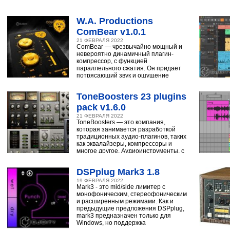
W.A. Productions
ComBear v1.0.1
21 ФЕВРАЛЯ 2022
ComBear — чрезвычайно мощный и
невероятно динамичный плагин-
компрессор, с функцией
параллельного сжатия. Он придает
потрясающий звук и ощущение
ударным, синтезатору,
ToneBoosters 23 plugins
pack v1.6.0
21 ФЕВРАЛЯ 2022
ToneBoosters — это компания,
которая занимается разработкой
традиционных аудио-плагинов, таких
как эквалайзеры, компрессоры и
многое другое. Аудиоинструменты, с
помощью
DSPplug Mark3 1.8
19 ФЕВРАЛЯ 2022
Mark3 - это mid/side лимитер с
монофоническим, стереофоническим
и расширенным режимами. Как и
предыдущие предложения DSPplug,
mark3 предназначен только для
Windows, но поддержка