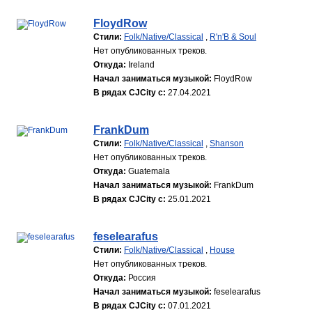
FloydRow
Стили:
Folk/Native/Classical
,
R'n'B & Soul
Нет опубликованных треков.
Откуда:
Ireland
Начал заниматься музыкой:
FloydRow
В рядах CJCity с:
27.04.2021
FrankDum
Стили:
Folk/Native/Classical
,
Shanson
Нет опубликованных треков.
Откуда:
Guatemala
Начал заниматься музыкой:
FrankDum
В рядах CJCity с:
25.01.2021
feselearafus
Стили:
Folk/Native/Classical
,
House
Нет опубликованных треков.
Откуда:
Россия
Начал заниматься музыкой:
feselearafus
В рядах CJCity с:
07.01.2021