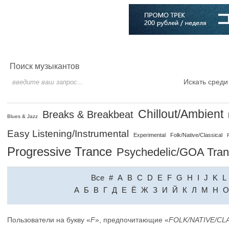
Главная
Софт
Музыка
Статьи
Музыканты
Словарь
Поиск музыкантов
Искать среди
Chillout/Ambient
Breaks & Breakbeat
Blues & Jazz
Easy Listening/Instrumental
Experimental
Folk/Native/Classical
Progressive Trance
Psychedelic/GOA Tra
Все
#
A
B
C
D
E
F
G
H
I
J
K
L
A
Б
В
Г
Д
Е
Ё
Ж
З
И
Й
К
Л
М
Н
О
Пользователи на букву «
F
», предпочитающие «
FOLK/NATIVE/CL