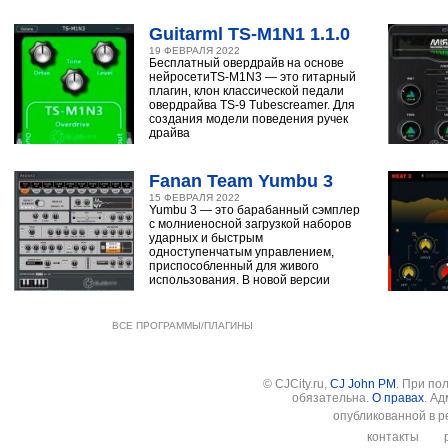
Guitarml TS-M1N1 1.1.0
19 ФЕВРАЛЯ 2022
Бесплатный овердрайв на основе
нейросетиTS-M1N3 — это гитарный
плагин, клон классической педали
овердрайва TS-9 Tubescreamer. Для
создания модели поведения ручек
драйва
Fanan Team Yumbu 3
15 ФЕВРАЛЯ 2022
Yumbu 3 — это барабанный сэмплер
с молниеносной загрузкой наборов
ударных и быстрым
одноступенчатым управлением,
приспособленный для живого
использования. В новой версии
ВСЕ ПРОГРАММЫ/ПЛАГИНЫ
© CJCity.ru,
CJ John PM
. При по
обязательна.
О правах
. А
опубликованной в р
контакты