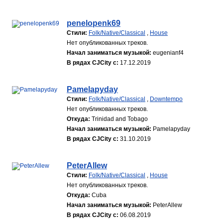
penelopenk69
Стили:
Folk/Native/Classical
,
House
Нет опубликованных треков.
Начал заниматься музыкой:
eugenianf4
В рядах CJCity с:
17.12.2019
Pamelapyday
Стили:
Folk/Native/Classical
,
Downtempo
Нет опубликованных треков.
Откуда:
Trinidad and Tobago
Начал заниматься музыкой:
Pamelapyday
В рядах CJCity с:
31.10.2019
PeterAllew
Стили:
Folk/Native/Classical
,
House
Нет опубликованных треков.
Откуда:
Cuba
Начал заниматься музыкой:
PeterAllew
В рядах CJCity с:
06.08.2019