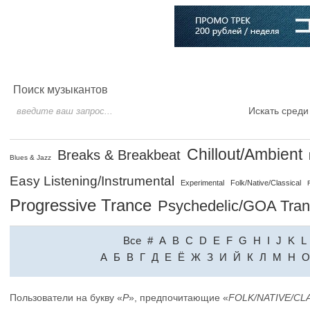
Главная
Софт
Музыка
Статьи
Музыканты
Словарь
Поиск музыкантов
Искать среди
Chillout/Ambient
Breaks & Breakbeat
Blues & Jazz
Easy Listening/Instrumental
Experimental
Folk/Native/Classical
Progressive Trance
Psychedelic/GOA Tra
Все
#
A
B
C
D
E
F
G
H
I
J
K
L
A
Б
В
Г
Д
Е
Ё
Ж
З
И
Й
К
Л
М
Н
О
Пользователи на букву «
P
», предпочитающие «
FOLK/NATIVE/CL