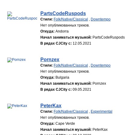
PartsCodeRuspods
Стили:
Folk/Native/Classical
,
Downtempo
Нет опубликованных треков.
Откуда:
Andorra
Начал заниматься музыкой:
PartsCodeRuspods
В рядах CJCity с:
12.05.2021
Pornzex
Стили:
Folk/Native/Classical
,
Downtempo
Нет опубликованных треков.
Откуда:
Bulgaria
Начал заниматься музыкой:
Pornzex
В рядах CJCity с:
09.05.2021
PeterKax
Стили:
Folk/Native/Classical
,
Experimental
Нет опубликованных треков.
Откуда:
Cape Verde
Начал заниматься музыкой:
PeterKax