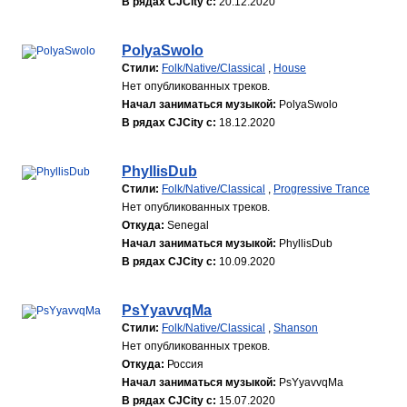
В рядах CJCity с:
20.12.2020
PolyaSwolo
Стили:
Folk/Native/Classical
,
House
Нет опубликованных треков.
Начал заниматься музыкой:
PolyaSwolo
В рядах CJCity с:
18.12.2020
PhyllisDub
Стили:
Folk/Native/Classical
,
Progressive Trance
Нет опубликованных треков.
Откуда:
Senegal
Начал заниматься музыкой:
PhyllisDub
В рядах CJCity с:
10.09.2020
PsYyavvqMa
Стили:
Folk/Native/Classical
,
Shanson
Нет опубликованных треков.
Откуда:
Россия
Начал заниматься музыкой:
PsYyavvqMa
В рядах CJCity с:
15.07.2020