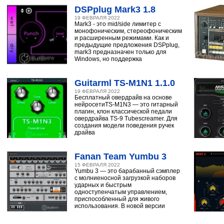
DSPplug Mark3 1.8
19 ФЕВРАЛЯ 2022
Mark3 - это mid/side лимитер с
монофоническим, стереофоническим
и расширенным режимами. Как и
предыдущие предложения DSPplug,
mark3 предназначен только для
Windows, но поддержка
Guitarml TS-M1N1 1.1.0
19 ФЕВРАЛЯ 2022
Бесплатный овердрайв на основе
нейросетиTS-M1N3 — это гитарный
плагин, клон классической педали
овердрайва TS-9 Tubescreamer. Для
создания модели поведения ручек
драйва
Fanan Team Yumbu 3
15 ФЕВРАЛЯ 2022
Yumbu 3 — это барабанный сэмплер
с молниеносной загрузкой наборов
ударных и быстрым
одноступенчатым управлением,
приспособленный для живого
использования. В новой версии