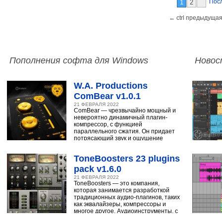
Пос
1
2
← ctrl предыдущая
Пополнения софта для Windows
Новос
W.A. Productions
ComBear v1.0.1
21 ФЕВРАЛЯ 2022
ComBear — чрезвычайно мощный и
невероятно динамичный плагин-
компрессор, с функцией
параллельного сжатия. Он придает
потрясающий звук и ощущение
ударным, синтезатору,
ToneBoosters 23 plugins
pack v1.6.0
21 ФЕВРАЛЯ 2022
ToneBoosters — это компания,
которая занимается разработкой
традиционных аудио-плагинов, таких
как эквалайзеры, компрессоры и
многое другое. Аудиоинструменты, с
помощью