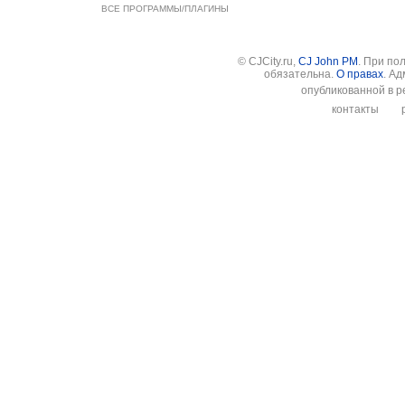
ВСЕ ПРОГРАММЫ/ПЛАГИНЫ
© CJCity.ru,
CJ John PM
. При по
обязательна.
О правах
. А
опубликованной в р
контакты