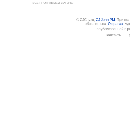
ВСЕ ПРОГРАММЫ/ПЛАГИНЫ
© CJCity.ru,
CJ John PM
. При по
обязательна.
О правах
. А
опубликованной в р
контакты