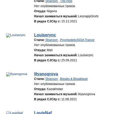
Стили:
Shanson
,
Trip-Hop
Нет опубликованных треков.
Откуда:
Nigeria
Начал заниматься музыкой:
LeonappGrorb
В рядах CJCity с:
15.12.2021
Louiserync
Стили:
Shanson
,
Psychedelic/GOA Trance
Нет опубликованных треков.
Откуда:
Mali
Начал заниматься музыкой:
Louiserync
В рядах CJCity с:
25.09.2021
lilyanogrova
Стили:
Shanson
,
Breaks & Breakbeat
Нет опубликованных треков.
Откуда:
Kazakhstan
Начал заниматься музыкой:
lilyanogrova
В рядах CJCity с:
11.08.2021
LouisNaf