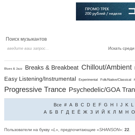
Главная
Софт
Музыка
Статьи
Музыканты
Словарь
Поиск музыкантов
Искать среди
Chillout/Ambient
Breaks & Breakbeat
Blues & Jazz
Easy Listening/Instrumental
Experimental
Folk/Native/Classical
Progressive Trance
Psychedelic/GOA Tra
Все
#
A
B
C
D
E
F
G
H
I
J
K
L
A
Б
В
Г
Д
Е
Ё
Ж
З
И
Й
К
Л
М
Н
О
Пользователи на букву «
L
», предпочитающие «
SHANSON
»:
22
.