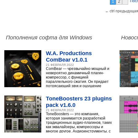
Пос
1
2
← ctrl предыдущая
Пополнения софта для Windows
Новос
W.A. Productions
ComBear v1.0.1
21 ФЕВРАЛЯ 2022
ComBear — чрезвычайно мощный и
невероятно динамичный плагин-
компрессор, с функцией
параллельного сжатия. Он придает
потрясающий звук и ощущение
ударным, синтезатору,
ToneBoosters 23 plugins
pack v1.6.0
21 ФЕВРАЛЯ 2022
ToneBoosters — это компания,
которая занимается разработкой
традиционных аудио-плагинов, таких
как эквалайзеры, компрессоры и
многое другое. Аудиоинструменты, с
помощью