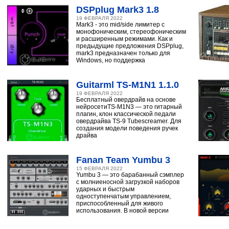
DSPplug Mark3 1.8
19 ФЕВРАЛЯ 2022
Mark3 - это mid/side лимитер с
монофоническим, стереофоническим
и расширенным режимами. Как и
предыдущие предложения DSPplug,
mark3 предназначен только для
Windows, но поддержка
Guitarml TS-M1N1 1.1.0
19 ФЕВРАЛЯ 2022
Бесплатный овердрайв на основе
нейросетиTS-M1N3 — это гитарный
плагин, клон классической педали
овердрайва TS-9 Tubescreamer. Для
создания модели поведения ручек
драйва
Fanan Team Yumbu 3
15 ФЕВРАЛЯ 2022
Yumbu 3 — это барабанный сэмплер
с молниеносной загрузкой наборов
ударных и быстрым
одноступенчатым управлением,
приспособленный для живого
использования. В новой версии