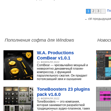
По
1
2
3
← ctrl предыдущая
Пополнения софта для Windows
Новос
W.A. Productions
ComBear v1.0.1
21 ФЕВРАЛЯ 2022
ComBear — чрезвычайно мощный и
невероятно динамичный плагин-
компрессор, с функцией
параллельного сжатия. Он придает
потрясающий звук и ощущение
ударным, синтезатору,
ToneBoosters 23 plugins
pack v1.6.0
21 ФЕВРАЛЯ 2022
ToneBoosters — это компания,
которая занимается разработкой
традиционных аудио-плагинов, таких