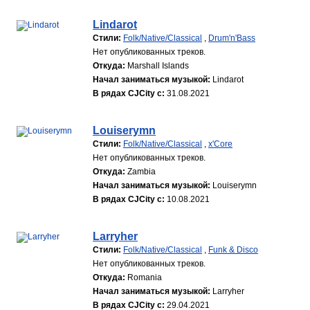
Lindarot
Стили:
Folk/Native/Classical
,
Drum'n'Bass
Нет опубликованных треков.
Откуда:
Marshall Islands
Начал заниматься музыкой:
Lindarot
В рядах CJCity с:
31.08.2021
Louiserymn
Стили:
Folk/Native/Classical
,
x'Core
Нет опубликованных треков.
Откуда:
Zambia
Начал заниматься музыкой:
Louiserymn
В рядах CJCity с:
10.08.2021
Larryher
Стили:
Folk/Native/Classical
,
Funk & Disco
Нет опубликованных треков.
Откуда:
Romania
Начал заниматься музыкой:
Larryher
В рядах CJCity с:
29.04.2021