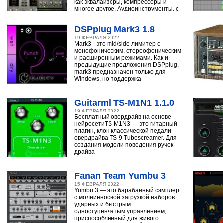
как эквалайзеры, компрессоры и
многое другое. Аудиоинструменты, с
помощью
DSPplug Mark3 1.8
19 ФЕВРАЛЯ 2022
Mark3 - это mid/side лимитер с
монофоническим, стереофоническим
и расширенным режимами. Как и
предыдущие предложения DSPplug,
mark3 предназначен только для
Windows, но поддержка
Guitarml TS-M1N1 1.1.0
19 ФЕВРАЛЯ 2022
Бесплатный овердрайв на основе
нейросетиTS-M1N3 — это гитарный
плагин, клон классической педали
овердрайва TS-9 Tubescreamer. Для
создания модели поведения ручек
драйва
Fanan Team Yumbu 3
15 ФЕВРАЛЯ 2022
Yumbu 3 — это барабанный сэмплер
с молниеносной загрузкой наборов
ударных и быстрым
одноступенчатым управлением,
приспособленный для живого