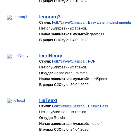
В рядах CJCity с:
06.10.2020
lenorarq3
Стили:
Folk/Native/Classical
,
Easy Listening/Instrumenta
Нет опубликованных треков.
Начал заниматься музыкой:
garyco11
В рядах CJCity с:
04.09.2020
leertNenry
Стили:
Folk/Native/Classical
,
POP
Нет опубликованных треков.
Откуда:
United Arab Emirates
Начал заниматься музыкой:
leertSpoox
В рядах CJCity с:
30.04.2020
llieTeext
Стили:
Folk/Native/Classical
,
Drum'n'Bass
Нет опубликованных треков.
Откуда:
Russia
Начал заниматься музыкой:
llieplurf
В рядах CJCity с:
24.04.2020