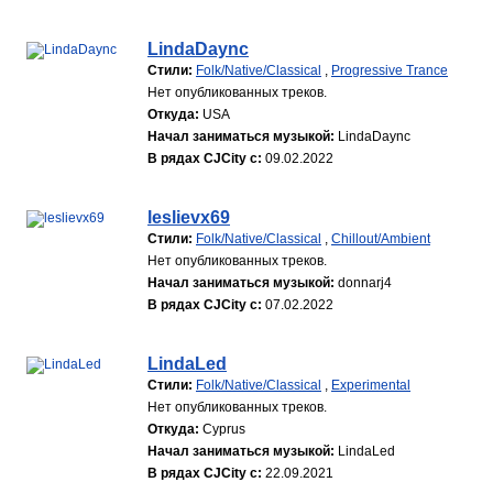
LindaDaync
Стили:
Folk/Native/Classical
,
Progressive Trance
Нет опубликованных треков.
Откуда:
USA
Начал заниматься музыкой:
LindaDaync
В рядах CJCity с:
09.02.2022
leslievx69
Стили:
Folk/Native/Classical
,
Chillout/Ambient
Нет опубликованных треков.
Начал заниматься музыкой:
donnarj4
В рядах CJCity с:
07.02.2022
LindaLed
Стили:
Folk/Native/Classical
,
Experimental
Нет опубликованных треков.
Откуда:
Cyprus
Начал заниматься музыкой:
LindaLed
В рядах CJCity с:
22.09.2021