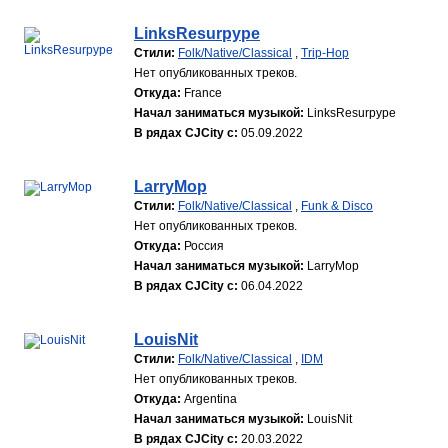
LinksResurpype
Стили:
Folk/Native/Classical
,
Trip-Hop
Нет опубликованных треков.
Откуда:
France
Начал заниматься музыкой:
LinksResurpype
В рядах CJCity с:
05.09.2022
LarryMop
Стили:
Folk/Native/Classical
,
Funk & Disco
Нет опубликованных треков.
Откуда:
Россия
Начал заниматься музыкой:
LarryMop
В рядах CJCity с:
06.04.2022
LouisNit
Стили:
Folk/Native/Classical
,
IDM
Нет опубликованных треков.
Откуда:
Argentina
Начал заниматься музыкой:
LouisNit
В рядах CJCity с:
20.03.2022