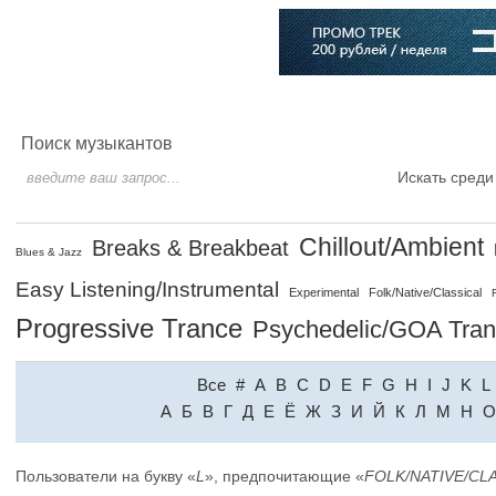
Главная
Софт
Музыка
Статьи
Музыканты
Словарь
Поиск музыкантов
Искать среди
Chillout/Ambient
Breaks & Breakbeat
Blues & Jazz
Easy Listening/Instrumental
Experimental
Folk/Native/Classical
Progressive Trance
Psychedelic/GOA Tra
Все
#
A
B
C
D
E
F
G
H
I
J
K
L
A
Б
В
Г
Д
Е
Ё
Ж
З
И
Й
К
Л
М
Н
О
Пользователи на букву «
L
», предпочитающие «
FOLK/NATIVE/CL