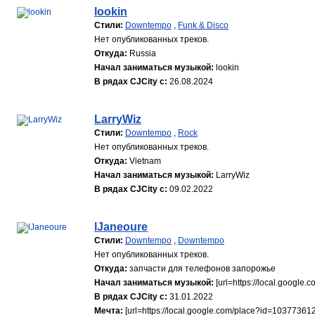
lookin
Стили:
Downtempo
,
Funk & Disco
Нет опубликованных треков.
Откуда:
Russia
Начал заниматься музыкой:
lookin
В рядах CJCity с:
26.08.2024
LarryWiz
Стили:
Downtempo
,
Rock
Нет опубликованных треков.
Откуда:
Vietnam
Начал заниматься музыкой:
LarryWiz
В рядах CJCity с:
09.02.2022
lJaneoure
Стили:
Downtempo
,
Downtempo
Нет опубликованных треков.
Откуда:
запчасти для телефонов запорожье
Начал заниматься музыкой:
[url=https://local.googl
В рядах CJCity с:
31.01.2022
Мечта:
[url=https://local.google.com/place?id=103