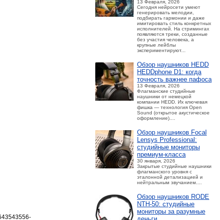
13 Февраля, 2026
Сегодня нейросети умеют
генерировать мелодии,
подбирать гармонии и даже
имитировать стиль конкретных
исполнителей. На стримингах
появляются треки, созданные
без участия человека, а
крупные лейблы
экспериментируют...
Обзор наушников HEDD
HEDDphone D1: когда
точность важнее пафоса
13 Февраля, 2026
Флагманские студийные
наушники от немецкой
компании HEDD. Их ключевая
фишка — технология Open
Sound (открытое акустическое
оформление)....
Обзор наушников Focal
Lensys Professional:
студийные мониторы
премиум‑класса
30 января, 2026
Закрытые студийные наушники
флагманского уровня с
эталонной детализацией и
нейтральным звучанием....
Обзор наушников RODE
NTH-50: студийные
мониторы за разумные
1643543556-
деньги