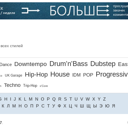
варь
Компании
Блоги
 всех стилей
Drum'n'Bass
Dubstep
Downtempo
Eas
Dance
House
Progressi
Hip-Hop
POP
IDM
UK Garage
co
Techno
Trip-Hop
n
x'Core
G
H
I
J
K
L
M
N
O
P
Q
R
S
T
U
V
W
X
Y
Z
К
Л
М
Н
О
П
Р
С
Т
У
Ф
Х
Ц
Ч
Ш
Щ
Ы
Э
Ю
Я
7
.