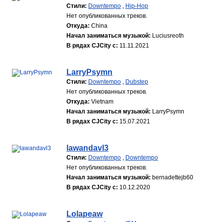
Стили:
Downtempo
,
Hip-Hop
Нет опубликованных треков.
Откуда:
China
Начал заниматься музыкой:
Luciusreoth
В рядах CJCity с:
11.11.2021
LarryPsymn
Стили:
Downtempo
,
Dubstep
Нет опубликованных треков.
Откуда:
Vietnam
Начал заниматься музыкой:
LarryPsymn
В рядах CJCity с:
15.07.2021
lawandavl3
Стили:
Downtempo
,
Downtempo
Нет опубликованных треков.
Начал заниматься музыкой:
bernadettejb60
В рядах CJCity с:
10.12.2020
Lolapeaw