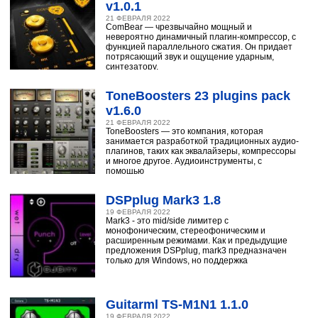
v1.0.1
21 ФЕВРАЛЯ 2022
ComBear — чрезвычайно мощный и
невероятно динамичный плагин-компрессор, с
функцией параллельного сжатия. Он придает
потрясающий звук и ощущение ударным,
синтезатору,
ToneBoosters 23 plugins pack
v1.6.0
21 ФЕВРАЛЯ 2022
ToneBoosters — это компания, которая
занимается разработкой традиционных аудио-
плагинов, таких как эквалайзеры, компрессоры
и многое другое. Аудиоинструменты, с
помощью
DSPplug Mark3 1.8
19 ФЕВРАЛЯ 2022
Mark3 - это mid/side лимитер с
монофоническим, стереофоническим и
расширенным режимами. Как и предыдущие
предложения DSPplug, mark3 предназначен
только для Windows, но поддержка
Guitarml TS-M1N1 1.1.0
19 ФЕВРАЛЯ 2022