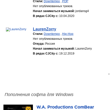
Стили:
Downtempo
,
POP
Нет опубликованных треков.
Начал заниматься музыкой:
jordansg4
В рядах CJCity с:
10.04.2020
LaurenZorry
Стили:
Downtempo
,
Hip-Hop
Нет опубликованных треков.
Откуда:
Россия
Начал заниматься музыкой:
LaurenZorry
В рядах CJCity с:
19.12.2019
←
Пополнения софта для Windows
W.A. Productions ComBear