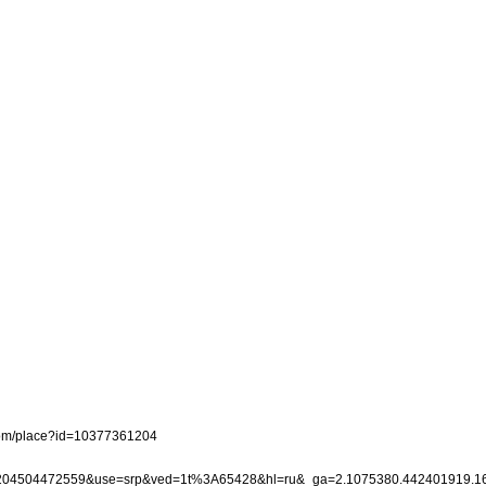
e.com/place?id=10377361204
77361204504472559&use=srp&ved=1t%3A65428&hl=ru&_ga=2.1075380.442401919.