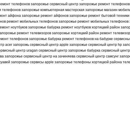
 ремонт телефонов запорожье сервисный центр запорожье ремонт телефонов
я телефонов запорожье компьютерная мастерская запорожье магазин мобил
емонт айфона запорожье ремонт айфонов запорожье ремонт бытовой техники
онов ремонт мобильных телефонов запорожье ремонт мобильных телефонов 
емонт ноутбуков запорожье бабурка ремонт ноутбуков хортицкий район зап
апорожье ремонт телевизоров запорожье хортицкий район ремонт телевизор
емонт телефонов запорожье бабурка ремонт телефонов на бабурке сервисн
р acer запорожь сервисный центр apple запорожье сервисный центр hp зап
рвисный центр uragan сервисный центр запорожье бабурка сервисный центр
ва запорожье сервисный центр на зачиняева сервисный центр самсунг запор
 хуавей запорожье сервисы apple запорожье телефоны хортицкой района те