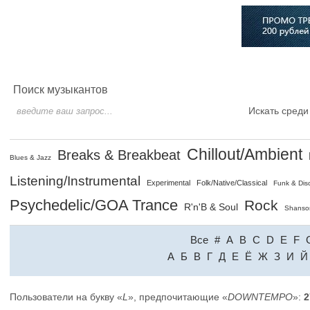
Главная
Софт
Музыка
Статьи
Музыканты
Сло
Поиск музыкантов
Искать среди
Chillout/Ambient
Breaks & Breakbeat
Blues & Jazz
Listening/Instrumental
Experimental
Folk/Native/Classical
Funk & Dis
Psychedelic/GOA Trance
Rock
R'n'B & Soul
Shanso
Все
#
A
B
C
D
E
F
A
Б
В
Г
Д
Е
Ё
Ж
З
И
Й
Пользователи на букву «
L
», предпочитающие «
DOWNTEMPO
»:
2