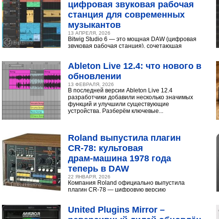
цифровая звуковая рабочая
станция для современных
музыкантов
13 АПРЕЛЯ, 2026
Bitwig Studio 6 — это мощная DAW (цифровая
звуковая рабочая станция), сочетающая
интуитивный интерфейс с продвинутыми
инструментами...
Ableton Live 12.4: что нового в
обновлении
13 ФЕВРАЛЯ, 2026
В последней версии Ableton Live 12.4
разработчики добавили несколько значимых
функций и улучшили существующие
устройства. Разберём ключевые...
Roland выпустила плагин
CR‑78: культовая
драм‑машина 1978 года
теперь в DAW
22 ЯНВАРЯ, 2026
Компания Roland официально выпустила
плагин CR-78 — цифровую версию
легендарной аналоговой драм-машины
1978 года. Инструмент доступен в экосистеме...
United Plugins Mirror –