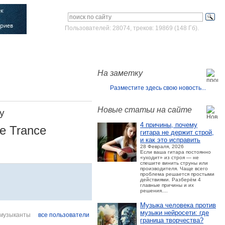
Пользователей: 28074, треков: 19869 (148 Гб).
Войти
Зарегистрироваться
На заметку
Разместите здесь свою новость...
Новые статьи на сайте
y
4 причины, почему
ve Trance
гитара не держит строй,
и как это исправить
28 Февраля, 2026
Если ваша гитара постоянно
«уходит» из строя — не
спешите винить струны или
производителя. Чаще всего
проблема решается простыми
действиями. Разберём 4
главные причины и их
решения....
Музыка человека против
музыки нейросети: где
музыканты
все пользователи
граница творчества?