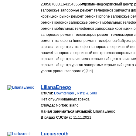
230587033.1643543556#fpstate=lie]{сервисный центр
запорожье запорожье ремонт телефонов запчасти дл
хортицкой рынок ремонт ремонт iphone запорожье р
ремонт колонок запорожье ремонт мобильных телеф
ремонт мобильных телефонов запорожье хортицкий р
запорожье ремонт телевизоров ремонт телевизоров з
ремонт телефона honor ремонт телефонов бабурка р
сервисные центры телефон запорожье сервисный цент
huawei запорожье сервисный центр romaзапорожье се
сервисный центр зачиняева сервисный центр зачиняе
сервисный центр ураган запорожье сервисный центр
ураган ураган запорожье}[/url]
LilianaEnego
Стили:
Downtempo
,
R'n'B & Soul
Нет опубликованных треков.
Откуда:
Norfolk Island
Начал заниматься музыкой:
LilianaEnego
В рядах CJCity с:
11.11.2021
Luciusreoth