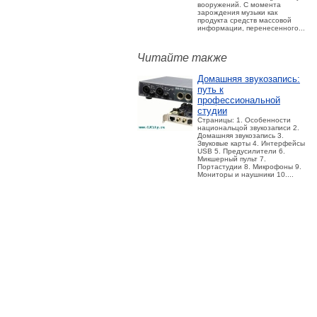
вооружений. С момента
зарождения музыки как
продукта средств массовой
информации, перенесенного...
Читайте также
Домашняя звукозапись:
путь к
профессиональной
студии
Страницы: 1. Особенности
национальцой звукозаписи 2.
Домашняя звукозапись 3.
Звуковые карты 4. Интерфейсы
USB 5. Предусилители 6.
Микшерный пульт 7.
Портастудии 8. Микрофоны 9.
Мониторы и наушники 10....