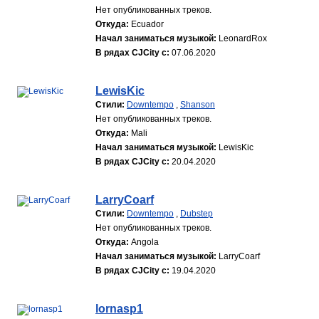
Нет опубликованных треков.
Откуда:
Ecuador
Начал заниматься музыкой:
LeonardRox
В рядах CJCity с:
07.06.2020
LewisKic
Стили:
Downtempo
,
Shanson
Нет опубликованных треков.
Откуда:
Mali
Начал заниматься музыкой:
LewisKic
В рядах CJCity с:
20.04.2020
LarryCoarf
Стили:
Downtempo
,
Dubstep
Нет опубликованных треков.
Откуда:
Angola
Начал заниматься музыкой:
LarryCoarf
В рядах CJCity с:
19.04.2020
lornasp1