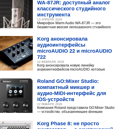
WA‑87JR: доступный аналог
классического студийного
инструмента
13 АПРЕЛЯ, 2026
Микрофон Warm Audio WA‑87JR — это
бюджетная версия легендарного студийного
конденсаторного микрофона Neumann U 87.
Разберёмся,...
Korg анонсировала
аудиоинтерфейсы
microAUDIO 22 и microAUDIO
722
14 ФЕВРАЛЯ, 2026
Korg анонсировала новую линейку
аудиоинтерфейсов microAUDIO, которые
сочетают в себе предусилители с интересными
эффектами, включая аналоговый...
Roland GO:Mixer Studio:
компактный микшер и
аудио‑MIDI‑интерфейс для
iOS‑устройств
22 ЯНВАРЯ, 2026
Компания Roland представила GO:Mixer Studio
— устройство, объединяющее функции
микшера, аудио- и MIDI?интерфейса. Оно
создано для мобильных...
Korg Phase 8: не просто