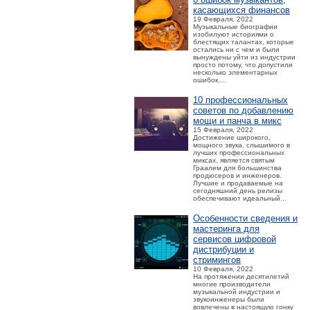
касающихся финансов
19 Февраля, 2022
Музыкальные биографии
изобилуют историями о
блестящих талантах, которые
остались ни с чем и были
вынуждены уйти из индустрии
просто потому, что допустили
несколько элементарных
ошибок....
10 профессиональных
советов по добавлению
мощи и панча в микс
15 Февраля, 2022
Достижение широкого,
мощного звука, слышимого в
лучших профессиональных
миксах, является святым
Граалем для большинства
продюсеров и инженеров.
Лучшие и продаваемые на
сегодняшний день релизы
обеспечивают идеальный...
Особенности сведения и
мастеринга для
сервисов цифровой
дистрибуции и
стримингов
10 Февраля, 2022
На протяжении десятилетий
многие производители
музыкальной индустрии и
звукоинженеры были
вовлечены в настоящую гонку