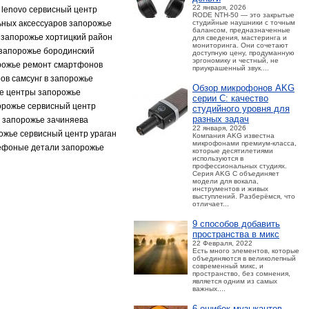
22 января, 2026
 lenovo сервисный центр
RODE NTH-50 — это закрытые
ьных аксессуаров запорожье
студийные наушники с точным
балансом, предназначенные
 запорожье хортицкий район
для сведения, мастеринга и
мониторинга. Они сочетают
запорожье бородинский
доступную цену, продуманную
эргономику и честный, не
орожье ремонт смартфонов
приукрашенный звук....
ов самсунг в запорожье
Обзор микрофонов AKG
ые центры запорожье
серии C: качество
орожье сервисный центр
студийного уровня для
разных задач
 запорожье зачиняева
22 января, 2026
ожье сервисный центр ураган
Компания AKG известна
микрофонами премиум-класса,
лефоные детали запорожье
которые десятилетиями
используются в
профессиональных студиях.
Серия AKG C объединяет
модели для вокала,
инструментов и живых
выступлений. Разберёмся, что
отличает...
9 способов добавить
пространства в микс
22 Февраля, 2022
Есть много элементов, которые
объединяются в великолепный
современный микс, и
пространство, без сомнения,
является одним из самых
важных....
6 ошибок музыкантов,