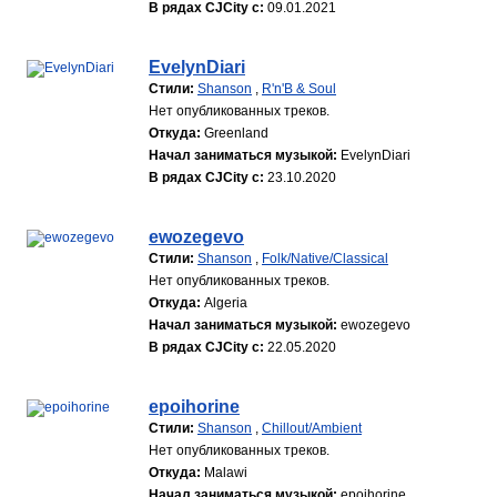
В рядах CJCity с:
09.01.2021
EvelynDiari
Стили:
Shanson
,
R'n'B & Soul
Нет опубликованных треков.
Откуда:
Greenland
Начал заниматься музыкой:
EvelynDiari
В рядах CJCity с:
23.10.2020
ewozegevo
Стили:
Shanson
,
Folk/Native/Classical
Нет опубликованных треков.
Откуда:
Algeria
Начал заниматься музыкой:
ewozegevo
В рядах CJCity с:
22.05.2020
epoihorine
Стили:
Shanson
,
Chillout/Ambient
Нет опубликованных треков.
Откуда:
Malawi
Начал заниматься музыкой:
epoihorine