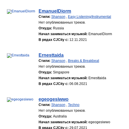
EmanuelDiorm
Стили:
Shanson
,
Easy Listening/Instrumental
Нет опубликованных треков.
Откуда:
Russia
Начал заниматься музыкой:
EmanuelDiorm
В рядах CJCity с:
12.11.2021
Ernesttaida
Стили:
Shanson
,
Breaks & Breakbeat
Нет опубликованных треков.
Откуда:
Singapore
Начал заниматься музыкой:
Ernesttaida
В рядах CJCity с:
06.08.2021
egeogesiwwo
Стили:
Shanson
,
Techno
Нет опубликованных треков.
Откуда:
Australia
Начал заниматься музыкой:
egeogesiwwo
В рядах CJCity с:
29.07.2021