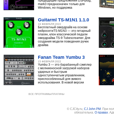
предыдущие предложения DSPplug,
mark3 предназначен только для
Windows, но поддержка
Guitarml TS-M1N1 1.1.0
19 ФЕВРАЛЯ 2022
Бесплатный овердрайв на основе
нейросетиTS-M1N3 — это гитарный
плагин, клон классической педали
овердрайва TS-9 Tubescreamer. Для
создания модели поведения ручек
драйва
Fanan Team Yumbu 3
15 ФЕВРАЛЯ 2022
Yumbu 3 — это барабанный сэмплер
с молниеносной загрузкой наборов
ударных и быстрым
одноступенчатым управлением,
приспособленный для живого
использования. В новой версии
ВСЕ ПРОГРАММЫ/ПЛАГИНЫ
© CJCity.ru,
CJ John PM
. При по
обязательна.
О правах
. А