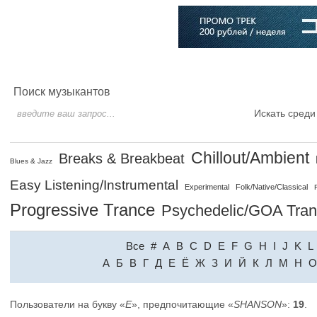
Главная
Софт
Музыка
Статьи
Музыканты
Словарь
Поиск музыкантов
Искать среди
Chillout/Ambient
Breaks & Breakbeat
Blues & Jazz
Easy Listening/Instrumental
Experimental
Folk/Native/Classical
Progressive Trance
Psychedelic/GOA Tra
Все
#
A
B
C
D
E
F
G
H
I
J
K
L
A
Б
В
Г
Д
Е
Ё
Ж
З
И
Й
К
Л
М
Н
О
Пользователи на букву «
E
», предпочитающие «
SHANSON
»:
19
.