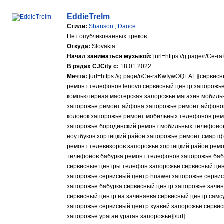
EddieTrelm
Стили:
Shanson
,
Dance
Нет опубликованных треков.
Откуда:
Slovakia
Начал заниматься музыкой:
[url=https://g.page/r/C
В рядах CJCity с:
18.01.2022
Мечта:
[url=https://g.page/r/Ce-raKwIywOQEAE]{серв
ремонт телефонов lenovo сервисный центр запорожь
компьютерная мастерская запорожье магазин мобильн
запорожье ремонт айфона запорожье ремонт айфонов
колонок запорожье ремонт мобильных телефонов ре
запорожье бородинский ремонт мобильных телефонов
ноутбуков хортицкий район запорожье ремонт смарт
ремонт телевизоров запорожье хортицкий район ремо
телефонов бабурка ремонт телефонов запорожье баб
сервисные центры телефон запорожье сервисный цент
запорожье сервисный центр huawei запорожье серви
запорожье бабурка сервисный центр запорожье зачин
сервисный центр на зачиняева сервисный центр самс
запорожье сервисный центр хуавей запорожье серви
запорожье ураган ураган запорожье}[/url]