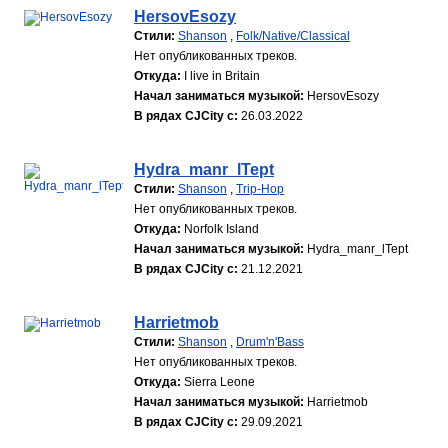
HersovEsozy
Стили:
Shanson
,
Folk/Native/Classical
Нет опубликованных треков.
Откуда:
I live in Britain
Начал заниматься музыкой:
HersovEsozy
В рядах CJCity с:
26.03.2022
Hydra_manr_lTept
Стили:
Shanson
,
Trip-Hop
Нет опубликованных треков.
Откуда:
Norfolk Island
Начал заниматься музыкой:
Hydra_manr_lTept
В рядах CJCity с:
21.12.2021
Harrietmob
Стили:
Shanson
,
Drum'n'Bass
Нет опубликованных треков.
Откуда:
Sierra Leone
Начал заниматься музыкой:
Harrietmob
В рядах CJCity с:
29.09.2021