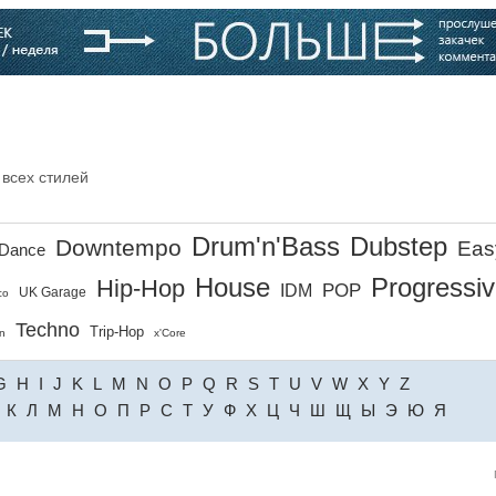
варь
Компании
Блоги
 всех стилей
Drum'n'Bass
Dubstep
Downtempo
Eas
Dance
House
Progressi
Hip-Hop
POP
IDM
UK Garage
co
Techno
Trip-Hop
n
x'Core
G
H
I
J
K
L
M
N
O
P
Q
R
S
T
U
V
W
X
Y
Z
К
Л
М
Н
О
П
Р
С
Т
У
Ф
Х
Ц
Ч
Ш
Щ
Ы
Э
Ю
Я