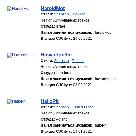
HaroldMot
Стили:
Shanson
,
Hip-Hop
Нет опубликованных треков.
Откуда:
Israel
Начал заниматься музыкой:
HaroldMot
В рядах CJCity с:
20.05.2021
Howardprelm
Стили:
Shanson
,
Techno
Нет опубликованных треков.
Откуда:
Honduras
Начал заниматься музыкой:
Howardprelm
В рядах CJCity с:
08.03.2021
HalioPit
Стили:
Shanson
,
Funk & Disco
Нет опубликованных треков.
Откуда:
Poland
Начал заниматься музыкой:
HalioPit
В рядах CJCity с:
19.01.2021