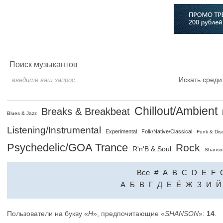
Главная
Софт
Музыка
Статьи
Музыканты
Сло
Поиск музыкантов
Искать среди
Chillout/Ambient
Breaks & Breakbeat
Blues & Jazz
Listening/Instrumental
Experimental
Folk/Native/Classical
Funk & Dis
Psychedelic/GOA Trance
Rock
R'n'B & Soul
Shanso
Все
#
A
B
C
D
E
F
A
Б
В
Г
Д
Е
Ё
Ж
З
И
Й
Пользователи на букву «
H
», предпочитающие «
SHANSON
»:
14
.