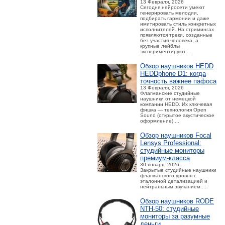
13 Февраля, 2026
Сегодня нейросети умеют
генерировать мелодии,
подбирать гармонии и даже
имитировать стиль конкретных
исполнителей. На стримингах
появляются треки, созданные
без участия человека, а
крупные лейблы
экспериментируют...
Обзор наушников HEDD
HEDDphone D1: когда
точность важнее пафоса
13 Февраля, 2026
Флагманские студийные
наушники от немецкой
компании HEDD. Их ключевая
фишка — технология Open
Sound (открытое акустическое
оформление)....
Обзор наушников Focal
Lensys Professional:
студийные мониторы
премиум‑класса
30 января, 2026
Закрытые студийные наушники
флагманского уровня с
эталонной детализацией и
нейтральным звучанием....
Обзор наушников RODE
NTH-50: студийные
мониторы за разумные
деньги