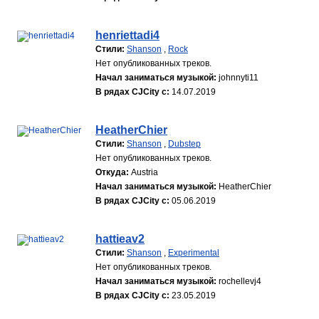
henriettadi4
Стили:
Shanson
,
Rock
Нет опубликованных треков.
Начал заниматься музыкой:
johnnyti11
В рядах CJCity с:
14.07.2019
HeatherChier
Стили:
Shanson
,
Dubstep
Нет опубликованных треков.
Откуда:
Austria
Начал заниматься музыкой:
HeatherChier
В рядах CJCity с:
05.06.2019
hattieav2
Стили:
Shanson
,
Experimental
Нет опубликованных треков.
Начал заниматься музыкой:
rochellevj4
В рядах CJCity с:
23.05.2019