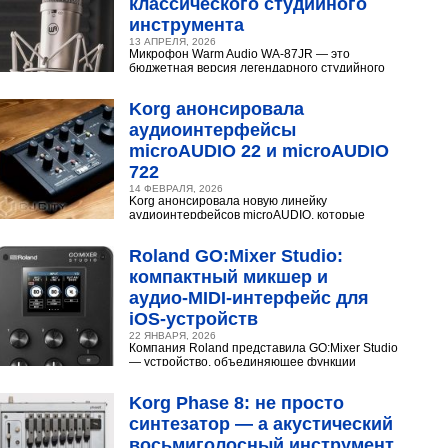
классического студийного
инструмента
13 АПРЕЛЯ, 2026
Микрофон Warm Audio WA‑87JR — это
бюджетная версия легендарного студийного
конденсаторного микрофона Neumann U 87.
Разберёмся,...
Korg анонсировала
аудиоинтерфейсы
microAUDIO 22 и microAUDIO
722
14 ФЕВРАЛЯ, 2026
Korg анонсировала новую линейку
аудиоинтерфейсов microAUDIO, которые
сочетают в себе предусилители с интересными
эффектами, включая аналоговый...
Roland GO:Mixer Studio:
компактный микшер и
аудио‑MIDI‑интерфейс для
iOS‑устройств
22 ЯНВАРЯ, 2026
Компания Roland представила GO:Mixer Studio
— устройство, объединяющее функции
микшера, аудио- и MIDI?интерфейса. Оно
создано для мобильных...
Korg Phase 8: не просто
синтезатор — а акустический
восьмиголосный инструмент