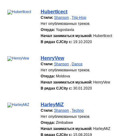
HubertIcect
Стили:
Shanson
,
Trip-Hop
Нет опубликованных треков.
Откуда:
Yugoslavia
Начал заниматься музыкой:
HubertIcect
В рядах CJCity с:
19.10.2020
HenryVew
Стили:
Shanson
,
Dance
Нет опубликованных треков.
Откуда:
Moldova
Начал заниматься музыкой:
HenryVew
В рядах CJCity с:
30.01.2020
HarleyMiZ
Стили:
Shanson
,
Techno
Нет опубликованных треков.
Откуда:
Zimbabwe
Начал заниматься музыкой:
HarleyMiZ
В рядах CJCity с:
15.08.2019