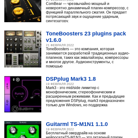
ComBear — чрезвычайно мощный и
невероятно динамичный плагин-компрессор, с
функцией параллельного сжатия. Он придает
потрясающий звук и ощущение ударным,
синтезатору,
ToneBoosters 23 plugins pack
v1.6.0
21 ФЕВРАЛЯ 2022
ToneBoosters — это компания, которая
занимается разработкой традиционных аудио-
плагинов, таких как эквалайзеры, компрессоры
и многое другое. Аудиоинструменты, с
помощью
DSPplug Mark3 1.8
19 ФЕВРАЛЯ 2022
Mark3 - это mid/side лимитер с
монофоническим, стереофоническим и
расширенным режимами. Как и предыдущие
предложения DSPplug, mark3 предназначен
только для Windows, но поддержка
Guitarml TS-M1N1 1.1.0
19 ФЕВРАЛЯ 2022
Бесплатный овердрайв на основе
нейросетиTS-M1N3 — это гитарный плагин,