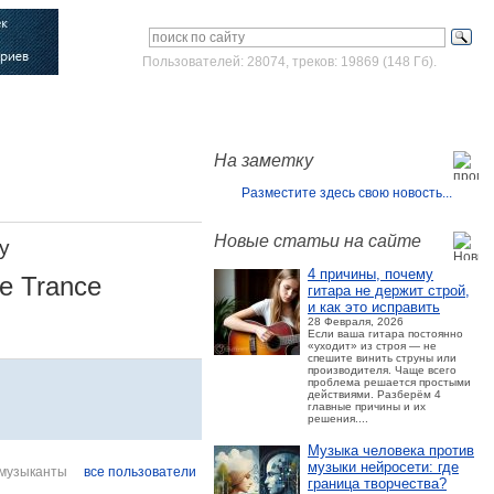
Пользователей: 28074, треков: 19869 (148 Гб).
Войти
Зарегистрироваться
На заметку
Разместите здесь свою новость...
Новые статьи на сайте
y
4 причины, почему
ve Trance
гитара не держит строй,
и как это исправить
28 Февраля, 2026
Если ваша гитара постоянно
«уходит» из строя — не
спешите винить струны или
производителя. Чаще всего
проблема решается простыми
действиями. Разберём 4
главные причины и их
решения....
Музыка человека против
музыки нейросети: где
музыканты
все пользователи
граница творчества?