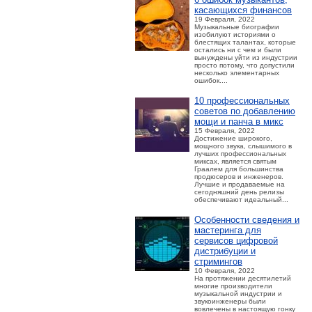
касающихся финансов
19 Февраля, 2022
Музыкальные биографии
изобилуют историями о
блестящих талантах, которые
остались ни с чем и были
вынуждены уйти из индустрии
просто потому, что допустили
несколько элементарных
ошибок....
10 профессиональных
советов по добавлению
мощи и панча в микс
15 Февраля, 2022
Достижение широкого,
мощного звука, слышимого в
лучших профессиональных
миксах, является святым
Граалем для большинства
продюсеров и инженеров.
Лучшие и продаваемые на
сегодняшний день релизы
обеспечивают идеальный...
Особенности сведения и
мастеринга для
сервисов цифровой
дистрибуции и
стримингов
10 Февраля, 2022
На протяжении десятилетий
многие производители
музыкальной индустрии и
звукоинженеры были
вовлечены в настоящую гонку