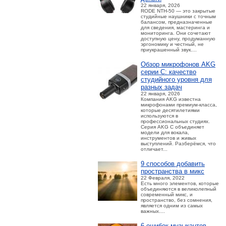
22 января, 2026
RODE NTH-50 — это закрытые
студийные наушники с точным
балансом, предназначенные
для сведения, мастеринга и
мониторинга. Они сочетают
доступную цену, продуманную
эргономику и честный, не
приукрашенный звук....
Обзор микрофонов AKG
серии C: качество
студийного уровня для
разных задач
22 января, 2026
Компания AKG известна
микрофонами премиум-класса,
которые десятилетиями
используются в
профессиональных студиях.
Серия AKG C объединяет
модели для вокала,
инструментов и живых
выступлений. Разберёмся, что
отличает...
9 способов добавить
пространства в микс
22 Февраля, 2022
Есть много элементов, которые
объединяются в великолепный
современный микс, и
пространство, без сомнения,
является одним из самых
важных....
6 ошибок музыкантов,