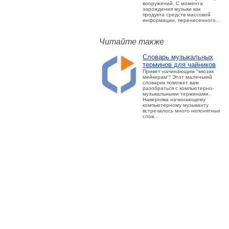
вооружений. С момента
зарождения музыки как
продукта средств массовой
информации, перенесенного...
Читайте также
Словарь музыкальных
терминов для чайников
Привет начинающим "мюзик
мейкерам"! Этот маленький
словарик поможет вам
разобраться с компьютерно-
музыкальными терминами.
Наверняка начинающему
компьютерному музыканту
встречалось много непонятных
слов...