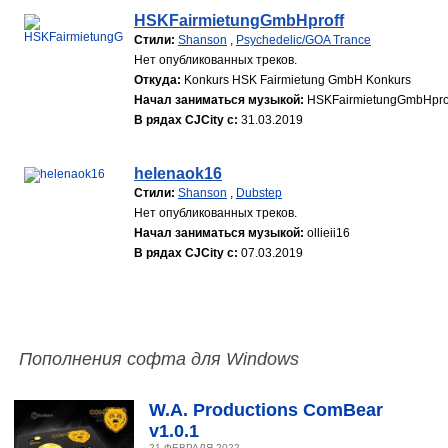
HSKFairmietungGmbHproff
Стили:
Shanson
,
Psychedelic/GOA Trance
Нет опубликованных треков.
Откуда:
Konkurs HSK Fairmietung GmbH Konkurs
Начал заниматься музыкой:
HSKFairmietungGmbHpro
В рядах CJCity с:
31.03.2019
helenaok16
Стили:
Shanson
,
Dubstep
Нет опубликованных треков.
Начал заниматься музыкой:
ollieii16
В рядах CJCity с:
07.03.2019
Пополнения софта для Windows
W.A. Productions ComBear
v1.0.1
21 ФЕВРАЛЯ 2022