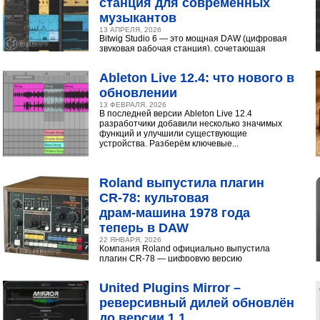
станция для современных
музыкантов
13 АПРЕЛЯ, 2026
Bitwig Studio 6 — это мощная DAW (цифровая
звуковая рабочая станция), сочетающая
интуитивный интерфейс с продвинутыми
инструментами...
Ableton Live 12.4: что нового в
обновлении
13 ФЕВРАЛЯ, 2026
В последней версии Ableton Live 12.4
разработчики добавили несколько значимых
функций и улучшили существующие
устройства. Разберём ключевые...
Roland выпустила плагин
CR‑78: культовая
драм‑машина 1978 года
теперь в DAW
22 ЯНВАРЯ, 2026
Компания Roland официально выпустила
плагин CR-78 — цифровую версию
легендарной аналоговой драм-машины
1978 года. Инструмент доступен в экосистеме...
United Plugins Mirror –
реверсивный дилей обновлён
до версии 1.1