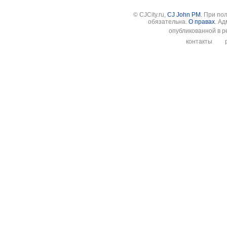
© CJCity.ru,
CJ John PM
. При по
обязательна.
О правах
. А
опубликованной в р
контакты