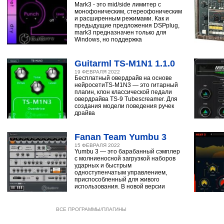
Mark3 - это mid/side лимитер с
монофоническим, стереофоническим
и расширенным режимами. Как и
предыдущие предложения DSPplug,
mark3 предназначен только для
Windows, но поддержка
Guitarml TS-M1N1 1.1.0
19 ФЕВРАЛЯ 2022
Бесплатный овердрайв на основе
нейросетиTS-M1N3 — это гитарный
плагин, клон классической педали
овердрайва TS-9 Tubescreamer. Для
создания модели поведения ручек
драйва
Fanan Team Yumbu 3
15 ФЕВРАЛЯ 2022
Yumbu 3 — это барабанный сэмплер
с молниеносной загрузкой наборов
ударных и быстрым
одноступенчатым управлением,
приспособленный для живого
использования. В новой версии
ВСЕ ПРОГРАММЫ/ПЛАГИНЫ