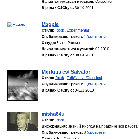
Начал заниматься музыкой:
Самоучка
В рядах CJCity с:
30.10.2011
Magpie
Стили:
Rock
,
Experimental
Опубликовано треков:
1 (смотреть)
Откуда:
Чита, Россия
Начал заниматься музыкой:
02.2010
В рядах CJCity с:
30.04.2011
Mortuus est Salvator
Стили:
Rock
,
Folk/Native/Classical
Опубликовано треков:
1 (смотреть)
В рядах CJCity с:
04.12.2010
misha64u
Стили:
Rock
Информация:
Знаний много,а на практике вся работа с
Опубликовано треков:
8 (смотреть)
Откуда:
Bat-Yam.Israel