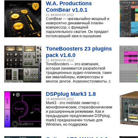
W.A. Productions
ComBear v1.0.1
21 ФЕВРАЛЯ 2022
ComBear — чрезвычайно мощный и
невероятно динамичный плагин-
компрессор, с функцией
параллельного сжатия. Он придает
потрясающий звук и ощущение
ударным, синтезатору,
ToneBoosters 23 plugins
pack v1.6.0
21 ФЕВРАЛЯ 2022
ToneBoosters — это компания,
которая занимается разработкой
традиционных аудио-плагинов, таких
как эквалайзеры, компрессоры и
многое другое. Аудиоинструменты, с
помощью
DSPplug Mark3 1.8
19 ФЕВРАЛЯ 2022
Mark3 - это mid/side лимитер с
монофоническим, стереофоническим
и расширенным режимами. Как и
предыдущие предложения DSPplug,
mark3 предназначен только для
Windows, но поддержка