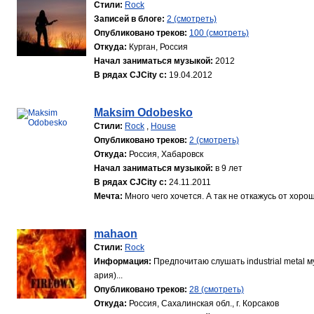
Стили:
Rock
Записей в блоге:
2 (смотреть)
Опубликовано треков:
100 (смотреть)
Откуда:
Курган, Россия
Начал заниматься музыкой:
2012
В рядах CJCity с:
19.04.2012
Maksim Odobesko
Стили:
Rock
,
House
Опубликовано треков:
2 (смотреть)
Откуда:
Россия, Хабаровск
Начал заниматься музыкой:
в 9 лет
В рядах CJCity с:
24.11.2011
Мечта:
Много чего хочется. А так не откажусь от хо
mahaon
Стили:
Rock
Информация:
Предпочитаю слушать industrial metal му
ария)...
Опубликовано треков:
28 (смотреть)
Откуда:
Россия, Сахалинская обл., г. Корсаков