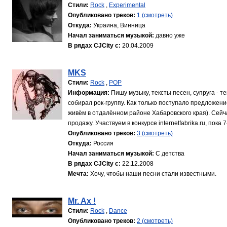
Стили:
Rock
,
Experimental
Опубликовано треков:
1 (смотреть)
Откуда:
Украина, Винница
Начал заниматься музыкой:
давно уже
В рядах CJCity с:
20.04.2009
MKS
Стили:
Rock
,
POP
Информация:
Пишу музыку, тексты песен, супруга - 
собирал рок-группу. Как только поступало предложени
живём в отдалённом районе Хабаровского края). Сейч
продажу. Участвуем в конкурсе internetfabrika.ru, пока 7-
Опубликовано треков:
3 (смотреть)
Откуда:
Россия
Начал заниматься музыкой:
С детства
В рядах CJCity с:
22.12.2008
Мечта:
Хочу, чтобы наши песни стали известными.
Mr. Ax !
Стили:
Rock
,
Dance
Опубликовано треков:
2 (смотреть)