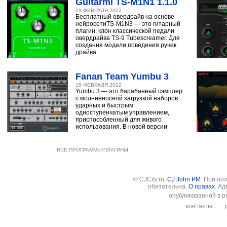
Guitarml TS-M1N1 1.1.0
19 ФЕВРАЛЯ 2022
Бесплатный овердрайв на основе
нейросетиTS-M1N3 — это гитарный
плагин, клон классической педали
овердрайва TS-9 Tubescreamer. Для
создания модели поведения ручек
драйва
Fanan Team Yumbu 3
15 ФЕВРАЛЯ 2022
Yumbu 3 — это барабанный сэмплер
с молниеносной загрузкой наборов
ударных и быстрым
одноступенчатым управлением,
приспособленный для живого
использования. В новой версии
ВСЕ ПРОГРАММЫ/ПЛАГИНЫ
© CJCity.ru,
CJ John PM
. При по
обязательна.
О правах
. А
опубликованной в р
контакты