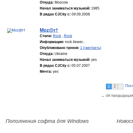
Откуда:
Moscow
Начал заниматься музыкой:
1985
В рядах CJCity с:
09.09.2008
Moz@r†
Стили:
Rock
,
Rock
Информация:
rock 4ewer...
Опубликовано треков:
1 (смотреть)
Откуда:
Ukraine
Начал заниматься музыкой:
yes
В рядах CJCity с:
05.07.2007
Мечта:
yes
Пос
1
2
← ctrl предыдущая
Пополнения софта для Windows
Новос