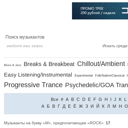
Главная
Софт
Музыка
Статьи
Музыканты
Словарь
Поиск музыкантов
Искать среди
Chillout/Ambient
Breaks & Breakbeat
Blues & Jazz
Easy Listening/Instrumental
Experimental
Folk/Native/Classical
Progressive Trance
Psychedelic/GOA Tra
Все
#
A
B
C
D
E
F
G
H
I
J
K
L
A
Б
В
Г
Д
Е
Ё
Ж
З
И
Й
К
Л
М
Н
О
Музыканты на букву «
M
», предпочитающие «
ROCK
»:
17
.