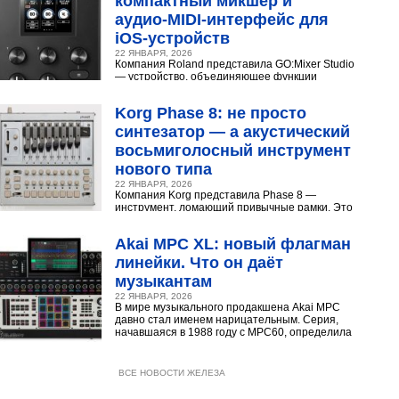
компактный микшер и
аудио‑MIDI‑интерфейс для
iOS‑устройств
22 ЯНВАРЯ, 2026
Компания Roland представила GO:Mixer Studio
— устройство, объединяющее функции
микшера, аудио- и MIDI?интерфейса. Оно
создано для мобильных...
Korg Phase 8: не просто
синтезатор — а акустический
восьмиголосный инструмент
нового типа
22 ЯНВАРЯ, 2026
Компания Korg представила Phase 8 —
инструмент, ломающий привычные рамки. Это
не аналоговый и не цифровой синтезатор, а
нечто принципиально...
Akai MPC XL: новый флагман
линейки. Что он даёт
музыкантам
22 ЯНВАРЯ, 2026
В мире музыкального продакшена Akai MPC
давно стал именем нарицательным. Серия,
начавшаяся в 1988 году с MPC60, определила
звучание хип‑хопа,...
ВСЕ НОВОСТИ ЖЕЛЕЗА