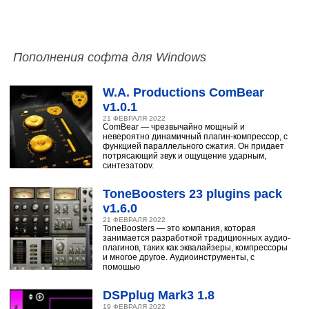
Пополнения софта для Windows
W.A. Productions ComBear
v1.0.1
21 ФЕВРАЛЯ 2022
ComBear — чрезвычайно мощный и
невероятно динамичный плагин-компрессор, с
функцией параллельного сжатия. Он придает
потрясающий звук и ощущение ударным,
синтезатору,
ToneBoosters 23 plugins pack
v1.6.0
21 ФЕВРАЛЯ 2022
ToneBoosters — это компания, которая
занимается разработкой традиционных аудио-
плагинов, таких как эквалайзеры, компрессоры
и многое другое. Аудиоинструменты, с
помощью
DSPplug Mark3 1.8
19 ФЕВРАЛЯ 2022