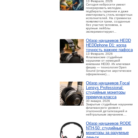
13 Февраля, 2026
Сегодня нейросети умеют
генерировать мелодии,
подбирать гармонии и даже
имитировать стиль конкретных
исполнителей. На стримингах
появляются треки, созданные
без участия человека, а
крупные лейблы
экспериментируют...
Обзор наушников HEDD
HEDDphone D1: когда
точность важнее пафоса
13 Февраля, 2026
Флагманские студийные
наушники от немецкой
компании HEDD. Их ключевая
фишка — технология Open
Sound (открытое акустическое
оформление)....
Обзор наушников Focal
Lensys Professional:
студийные мониторы
премиум‑класса
30 января, 2026
Закрытые студийные наушники
флагманского уровня с
эталонной детализацией и
нейтральным звучанием....
Обзор наушников RODE
NTH-50: студийные
мониторы за разумные
деньги