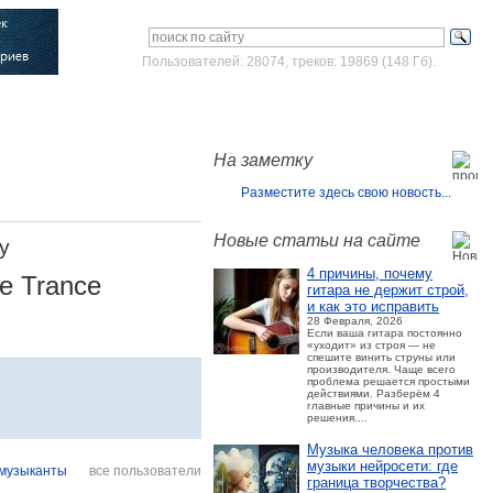
Пользователей: 28074, треков: 19869 (148 Гб).
Войти
Зарегистрироваться
На заметку
Разместите здесь свою новость...
Новые статьи на сайте
y
4 причины, почему
ve Trance
гитара не держит строй,
и как это исправить
28 Февраля, 2026
Если ваша гитара постоянно
«уходит» из строя — не
спешите винить струны или
производителя. Чаще всего
проблема решается простыми
действиями. Разберём 4
главные причины и их
решения....
Музыка человека против
музыки нейросети: где
музыканты
все пользователи
граница творчества?