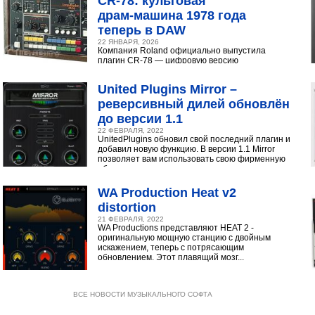
CR‑78: культовая
драм‑машина 1978 года
теперь в DAW
22 ЯНВАРЯ, 2026
Компания Roland официально выпустила
плагин CR-78 — цифровую версию
легендарной аналоговой драм-машины
1978 года. Инструмент доступен в экосистеме...
United Plugins Mirror –
реверсивный дилей обновлён
до версии 1.1
22 ФЕВРАЛЯ, 2022
UnitedPlugins обновил свой последний плагин и
добавил новую функцию. В версии 1.1 Mirror
позволяет вам использовать свою фирменную
обратную...
WA Production Heat v2
distortion
21 ФЕВРАЛЯ, 2022
WA Productions представляют HEAT 2 -
оригинальную мощную станцию с двойным
искажением, теперь с потрясающим
обновлением. Этот плавящий мозг...
ВСЕ НОВОСТИ МУЗЫКАЛЬНОГО СОФТА