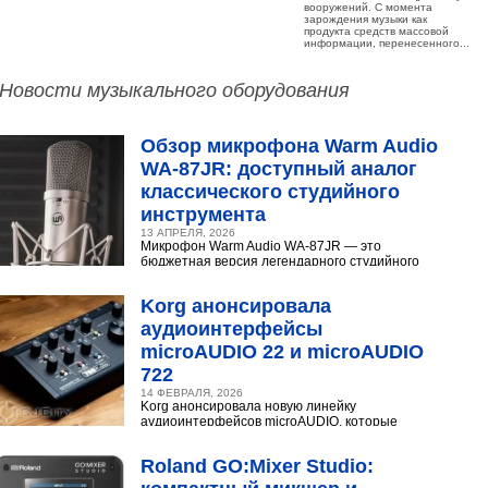
вооружений. С момента
зарождения музыки как
продукта средств массовой
информации, перенесенного...
Новости музыкального оборудования
Обзор микрофона Warm Audio
WA‑87JR: доступный аналог
классического студийного
инструмента
13 АПРЕЛЯ, 2026
Микрофон Warm Audio WA‑87JR — это
бюджетная версия легендарного студийного
конденсаторного микрофона Neumann U 87.
Разберёмся,...
Korg анонсировала
аудиоинтерфейсы
microAUDIO 22 и microAUDIO
722
14 ФЕВРАЛЯ, 2026
Korg анонсировала новую линейку
аудиоинтерфейсов microAUDIO, которые
сочетают в себе предусилители с интересными
эффектами, включая аналоговый...
Roland GO:Mixer Studio: