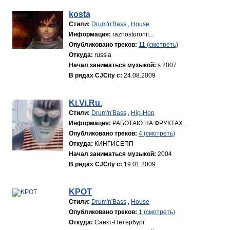
kosta
Стили:
Drum'n'Bass
,
House
Информация:
raznostoronii...
Опубликовано треков:
11 (смотреть)
Откуда:
russia
Начал заниматься музыкой:
s 2007
В рядах CJCity с:
24.08.2009
Ki.Vi.Ru.
Стили:
Drum'n'Bass
,
Hip-Hop
Информация:
РАБОТАЮ НА ФРУКТАХ...
Опубликовано треков:
4 (смотреть)
Откуда:
КИНГИСЕПП
Начал заниматься музыкой:
2004
В рядах CJCity с:
19.01.2009
KPOT
Стили:
Drum'n'Bass
,
House
Опубликовано треков:
1 (смотреть)
Откуда:
Санкт-Петербург