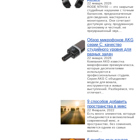
22 января, 2026
RODE NTH-50 — это закрытые
студийные наушники с точным
балансом, предназначенные
для сведения, мастеринга и
мониторинга. Они сочетают
доступную цену, продуманную
эргономику и честный, не
приукрашенный звук....
Обзор микрофонов AKG
серии C: качество
студийного уровня для
разных задач
22 января, 2026
Компания AKG известна
микрофонами премиум-класса,
которые десятилетиями
используются в
профессиональных студиях.
Серия AKG C объединяет
модели для вокала,
инструментов и живых
выступлений. Разберёмся, что
отличает...
9 способов добавить
пространства в микс
22 Февраля, 2022
Есть много элементов, которые
объединяются в великолепный
современный микс, и
пространство, без сомнения,
является одним из самых
важных....
6 ошибок музыкантов,