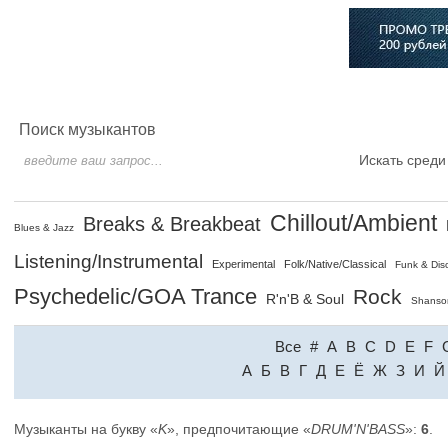
Главная
Софт
Музыка
Статьи
Музыканты
Сло
Поиск музыкантов
Искать среди
Chillout/Ambient
Breaks & Breakbeat
Blues & Jazz
Listening/Instrumental
Experimental
Folk/Native/Classical
Funk & Dis
Psychedelic/GOA Trance
Rock
R'n'B & Soul
Shanso
Все
#
A
B
C
D
E
F
A
Б
В
Г
Д
Е
Ё
Ж
З
И
Й
Музыканты на букву «
K
», предпочитающие «
DRUM'N'BASS
»:
6
.