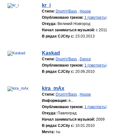
kr_i
Стили:
Drum'n'Bass
,
House
Опубликовано треков:
1 (смотреть)
Откуда:
Великий Новгород
Начал заниматься музыкой:
с 2011
В рядах CJCity с:
23.03.2013
Kaskad
Стили:
Drum'n'Bass
,
Dance
Опубликовано треков:
1 (смотреть)
В рядах CJCity с:
20.06.2010
kira_mAx
Стили:
Drum'n'Bass
,
House
Информация:
я...
Опубликовано треков:
1 (смотреть)
Откуда:
Павлоград
Начал заниматься музыкой:
2009
В рядах CJCity с:
10.01.2010
Мечта:
ты