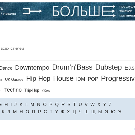
варь
Компании
Блоги
 всех стилей
Drum'n'Bass
Dubstep
Downtempo
Eas
Dance
House
Progressi
Hip-Hop
POP
IDM
UK Garage
co
Techno
Trip-Hop
n
x'Core
G
H
I
J
K
L
M
N
O
P
Q
R
S
T
U
V
W
X
Y
Z
К
Л
М
Н
О
П
Р
С
Т
У
Ф
Х
Ц
Ч
Ш
Щ
Ы
Э
Ю
Я