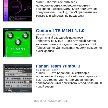
Mark3 - это mid/side лимитер с
монофоническим, стереофоническим и
расширенным режимами. Как и предыдущие
предложения DSPplug, mark3 предназначен
только для Windows, но поддержка
Guitarml TS-M1N1 1.1.0
19 ФЕВРАЛЯ 2022
Бесплатный овердрайв на основе
нейросетиTS-M1N3 — это гитарный плагин,
клон классической педали овердрайва TS-9
Tubescreamer. Для создания модели поведения
ручек драйва
Fanan Team Yumbu 3
15 ФЕВРАЛЯ 2022
Yumbu 3 — это барабанный сэмплер с
молниеносной загрузкой наборов ударных и
быстрым одноступенчатым управлением,
приспособленный для живого использования. В
новой версии
ВСЕ ПРОГРАММЫ/ПЛАГИНЫ