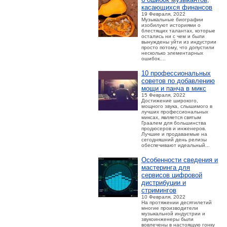
касающихся финансов
19 Февраля, 2022
Музыкальные биографии
изобилуют историями о
блестящих талантах, которые
остались ни с чем и были
вынуждены уйти из индустрии
просто потому, что допустили
несколько элементарных
ошибок....
10 профессиональных
советов по добавлению
мощи и панча в микс
15 Февраля, 2022
Достижение широкого,
мощного звука, слышимого в
лучших профессиональных
миксах, является святым
Граалем для большинства
продюсеров и инженеров.
Лучшие и продаваемые на
сегодняшний день релизы
обеспечивают идеальный...
Особенности сведения и
мастеринга для
сервисов цифровой
дистрибуции и
стримингов
10 Февраля, 2022
На протяжении десятилетий
многие производители
музыкальной индустрии и
звукоинженеры были
вовлечены в настоящую гонку