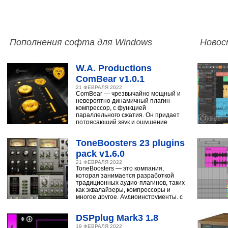
Пополнения софта для Windows
Новос
W.A. Productions
ComBear v1.0.1
21 ФЕВРАЛЯ 2022
ComBear — чрезвычайно мощный и
невероятно динамичный плагин-
компрессор, с функцией
параллельного сжатия. Он придает
потрясающий звук и ощущение
ударным, синтезатору,
ToneBoosters 23 plugins
pack v1.6.0
21 ФЕВРАЛЯ 2022
ToneBoosters — это компания,
которая занимается разработкой
традиционных аудио-плагинов, таких
как эквалайзеры, компрессоры и
многое другое. Аудиоинструменты, с
помощью
DSPplug Mark3 1.8
19 ФЕВРАЛЯ 2022