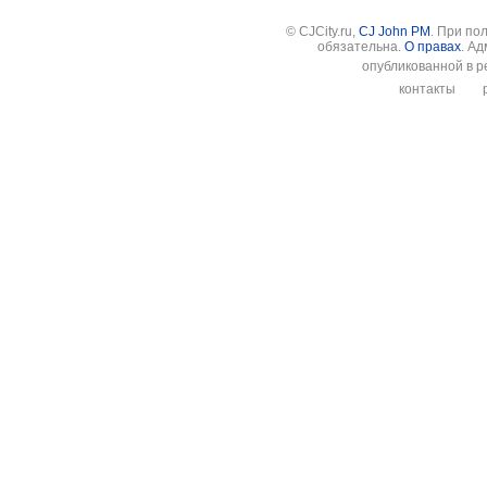
© CJCity.ru,
CJ John PM
. При по
обязательна.
О правах
. А
опубликованной в р
контакты