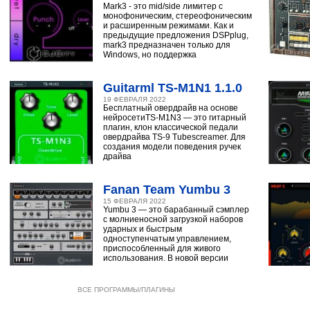
Mark3 - это mid/side лимитер с
монофоническим, стереофоническим
и расширенным режимами. Как и
предыдущие предложения DSPplug,
mark3 предназначен только для
Windows, но поддержка
Guitarml TS-M1N1 1.1.0
19 ФЕВРАЛЯ 2022
Бесплатный овердрайв на основе
нейросетиTS-M1N3 — это гитарный
плагин, клон классической педали
овердрайва TS-9 Tubescreamer. Для
создания модели поведения ручек
драйва
Fanan Team Yumbu 3
15 ФЕВРАЛЯ 2022
Yumbu 3 — это барабанный сэмплер
с молниеносной загрузкой наборов
ударных и быстрым
одноступенчатым управлением,
приспособленный для живого
использования. В новой версии
ВСЕ ПРОГРАММЫ/ПЛАГИНЫ