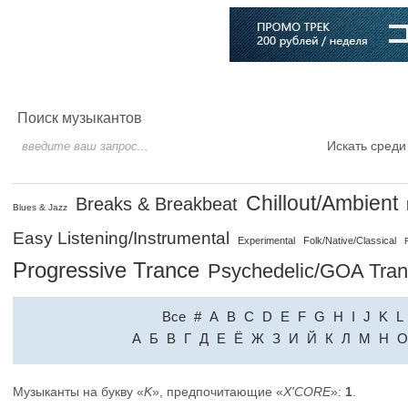
Главная
Софт
Музыка
Статьи
Музыканты
Словарь
Поиск музыкантов
Искать среди
Chillout/Ambient
Breaks & Breakbeat
Blues & Jazz
Easy Listening/Instrumental
Experimental
Folk/Native/Classical
Progressive Trance
Psychedelic/GOA Tra
Все
#
A
B
C
D
E
F
G
H
I
J
K
L
A
Б
В
Г
Д
Е
Ё
Ж
З
И
Й
К
Л
М
Н
О
Музыканты на букву «
K
», предпочитающие «
X'CORE
»:
1
.