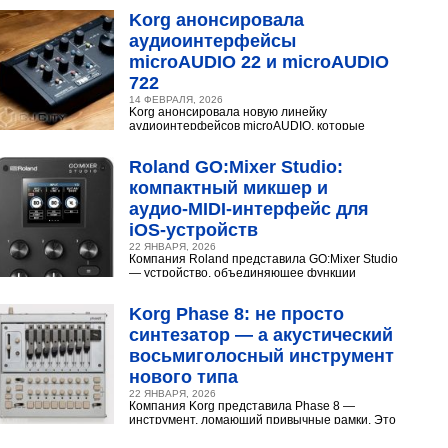
Разберёмся,...
Korg анонсировала
аудиоинтерфейсы
microAUDIO 22 и microAUDIO
722
14 ФЕВРАЛЯ, 2026
Korg анонсировала новую линейку
аудиоинтерфейсов microAUDIO, которые
сочетают в себе предусилители с интересными
эффектами, включая аналоговый...
Roland GO:Mixer Studio:
компактный микшер и
аудио‑MIDI‑интерфейс для
iOS‑устройств
22 ЯНВАРЯ, 2026
Компания Roland представила GO:Mixer Studio
— устройство, объединяющее функции
микшера, аудио- и MIDI?интерфейса. Оно
создано для мобильных...
Korg Phase 8: не просто
синтезатор — а акустический
восьмиголосный инструмент
нового типа
22 ЯНВАРЯ, 2026
Компания Korg представила Phase 8 —
инструмент, ломающий привычные рамки. Это
не аналоговый и не цифровой синтезатор, а