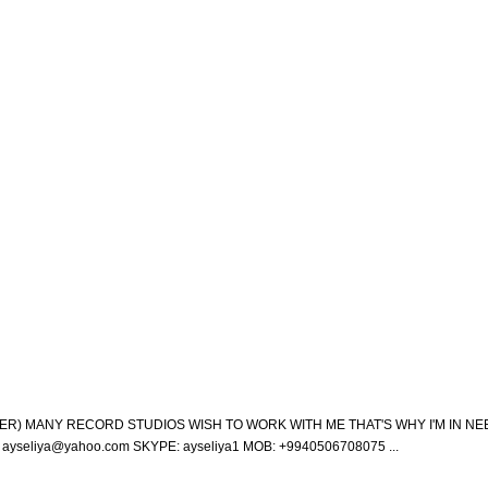
ER) MANY RECORD STUDIOS WISH TO WORK WITH ME THAT'S WHY I'M IN NE
 ayseliya@yahoo.com SKYPE: ayseliya1 MOB: +9940506708075 ...