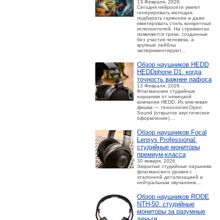
13 Февраля, 2026
Сегодня нейросети умеют
генерировать мелодии,
подбирать гармонии и даже
имитировать стиль конкретных
исполнителей. На стримингах
появляются треки, созданные
без участия человека, а
крупные лейблы
экспериментируют...
Обзор наушников HEDD
HEDDphone D1: когда
точность важнее пафоса
13 Февраля, 2026
Флагманские студийные
наушники от немецкой
компании HEDD. Их ключевая
фишка — технология Open
Sound (открытое акустическое
оформление)....
Обзор наушников Focal
Lensys Professional:
студийные мониторы
премиум‑класса
30 января, 2026
Закрытые студийные наушники
флагманского уровня с
эталонной детализацией и
нейтральным звучанием....
Обзор наушников RODE
NTH-50: студийные
мониторы за разумные
деньги