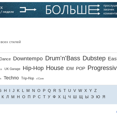
варь
Компании
Блоги
 всех стилей
Drum'n'Bass
Dubstep
Downtempo
Eas
Dance
House
Progressi
Hip-Hop
POP
IDM
UK Garage
co
Techno
Trip-Hop
n
x'Core
G
H
I
J
K
L
M
N
O
P
Q
R
S
T
U
V
W
X
Y
Z
К
Л
М
Н
О
П
Р
С
Т
У
Ф
Х
Ц
Ч
Ш
Щ
Ы
Э
Ю
Я