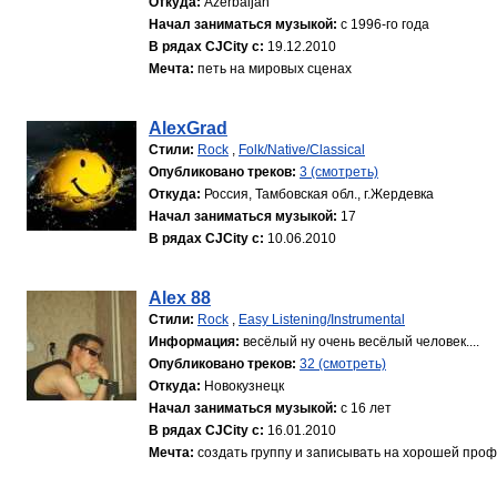
Откуда:
Azerbaijan
Начал заниматься музыкой:
с 1996-го года
В рядах CJCity с:
19.12.2010
Мечта:
петь на мировых сценах
AlexGrad
Стили:
Rock
,
Folk/Native/Classical
Опубликовано треков:
3 (смотреть)
Откуда:
Россия, Тамбовская обл., г.Жердевка
Начал заниматься музыкой:
17
В рядах CJCity с:
10.06.2010
Alex 88
Стили:
Rock
,
Easy Listening/Instrumental
Информация:
весёлый ну очень весёлый человек....
Опубликовано треков:
32 (смотреть)
Откуда:
Новокузнецк
Начал заниматься музыкой:
с 16 лет
В рядах CJCity с:
16.01.2010
Мечта:
создать группу и записывать на хорошей про