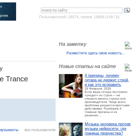
Пользователей: 28074, треков: 19869 (148 Гб).
Войти
Зарегистрироваться
На заметку
Разместите здесь свою новость...
Новые статьи на сайте
y
4 причины, почему
ve Trance
гитара не держит строй,
и как это исправить
28 Февраля, 2026
Если ваша гитара постоянно
«уходит» из строя — не
спешите винить струны или
производителя. Чаще всего
проблема решается простыми
действиями. Разберём 4
главные причины и их
решения....
Музыка человека против
музыки нейросети: где
музыканты
все пользователи
граница творчества?