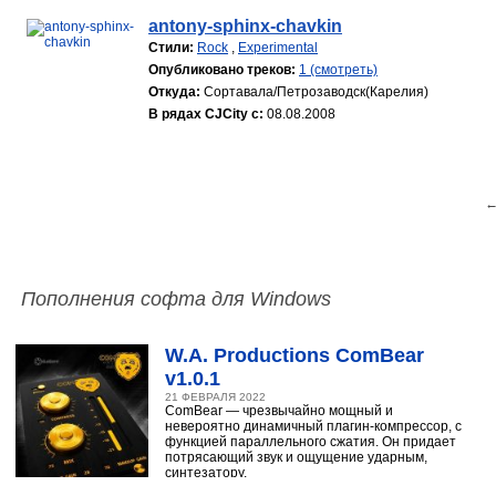
antony-sphinx-chavkin
Стили:
Rock
,
Experimental
Опубликовано треков:
1 (смотреть)
Откуда:
Сортавала/Петрозаводск(Карелия)
В рядах CJCity с:
08.08.2008
←
Пополнения софта для Windows
W.A. Productions ComBear
v1.0.1
21 ФЕВРАЛЯ 2022
ComBear — чрезвычайно мощный и
невероятно динамичный плагин-компрессор, с
функцией параллельного сжатия. Он придает
потрясающий звук и ощущение ударным,
синтезатору,