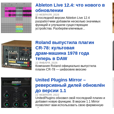
инструментами...
Ableton Live 12.4: что нового в
обновлении
13 ФЕВРАЛЯ, 2026
В последней версии Ableton Live 12.4
разработчики добавили несколько значимых
функций и улучшили существующие
устройства. Разберём ключевые...
Roland выпустила плагин
CR‑78: культовая
драм‑машина 1978 года
теперь в DAW
22 ЯНВАРЯ, 2026
Компания Roland официально выпустила
плагин CR-78 — цифровую версию
легендарной аналоговой драм-машины
1978 года. Инструмент доступен в экосистеме...
United Plugins Mirror –
реверсивный дилей обновлён
до версии 1.1
22 ФЕВРАЛЯ, 2022
UnitedPlugins обновил свой последний плагин и
добавил новую функцию. В версии 1.1 Mirror
позволяет вам использовать свою фирменную
обратную...