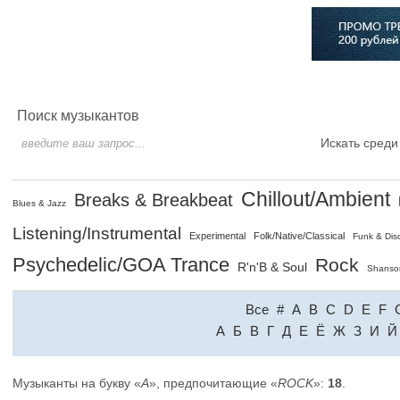
Главная
Софт
Музыка
Статьи
Музыканты
Сло
Поиск музыкантов
Искать среди
Chillout/Ambient
Breaks & Breakbeat
Blues & Jazz
Listening/Instrumental
Experimental
Folk/Native/Classical
Funk & Dis
Psychedelic/GOA Trance
Rock
R'n'B & Soul
Shanso
Все
#
A
B
C
D
E
F
A
Б
В
Г
Д
Е
Ё
Ж
З
И
Й
Музыканты на букву «
A
», предпочитающие «
ROCK
»:
18
.