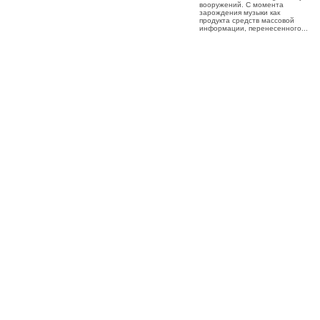
вооружений. С момента
зарождения музыки как
продукта средств массовой
информации, перенесенного...