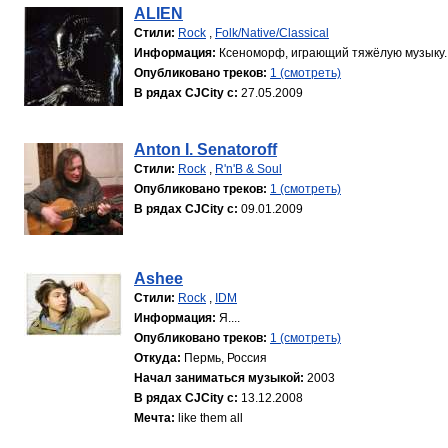
ALIEN
Стили:
Rock
,
Folk/Native/Classical
Информация:
Ксеноморф, играющий тяжёлую музыку..
Опубликовано треков:
1 (смотреть)
В рядах CJCity с:
27.05.2009
Anton I. Senatoroff
Стили:
Rock
,
R'n'B & Soul
Опубликовано треков:
1 (смотреть)
В рядах CJCity с:
09.01.2009
Ashee
Стили:
Rock
,
IDM
Информация:
Я....
Опубликовано треков:
1 (смотреть)
Откуда:
Пермь, Россия
Начал заниматься музыкой:
2003
В рядах CJCity с:
13.12.2008
Мечта:
like them all