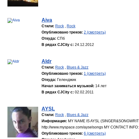
Aiva
Стили:
Rock
,
Rock
Опубликовано треков:
2 (смотреть)
Откуда:
СПб
В рядах CJCity с:
24.12.2012
Aldr
Стили:
Rock
,
Blues & Jazz
Опубликовано треков:
1 (смотреть)
Откуда:
Геленджик
Начал заниматься музыкой:
14 лет
В рядах CJCity с:
02.02.2011
AYSL
Стили:
Rock
,
Blues & Jazz
Информация:
MY NAME IS AYSL (SINGER&SONGWRIT
http://www.myspace.com/ayselsongs MY CONTACT INFO:
Опубликовано треков:
6 (смотреть)