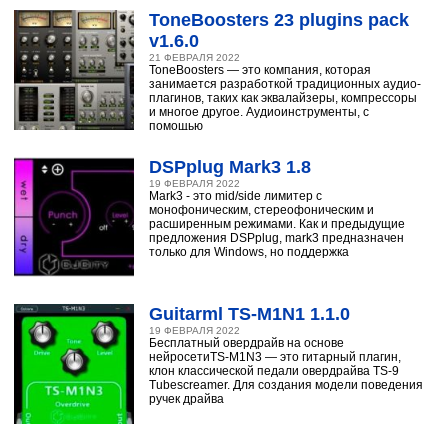
ToneBoosters 23 plugins pack
v1.6.0
21 ФЕВРАЛЯ 2022
ToneBoosters — это компания, которая
занимается разработкой традиционных аудио-
плагинов, таких как эквалайзеры, компрессоры
и многое другое. Аудиоинструменты, с
помощью
DSPplug Mark3 1.8
19 ФЕВРАЛЯ 2022
Mark3 - это mid/side лимитер с
монофоническим, стереофоническим и
расширенным режимами. Как и предыдущие
предложения DSPplug, mark3 предназначен
только для Windows, но поддержка
Guitarml TS-M1N1 1.1.0
19 ФЕВРАЛЯ 2022
Бесплатный овердрайв на основе
нейросетиTS-M1N3 — это гитарный плагин,
клон классической педали овердрайва TS-9
Tubescreamer. Для создания модели поведения
ручек драйва