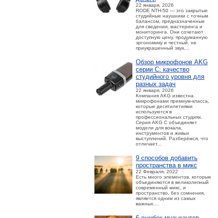
22 января, 2026
RODE NTH-50 — это закрытые
студийные наушники с точным
балансом, предназначенные
для сведения, мастеринга и
мониторинга. Они сочетают
доступную цену, продуманную
эргономику и честный, не
приукрашенный звук....
Обзор микрофонов AKG
серии C: качество
студийного уровня для
разных задач
22 января, 2026
Компания AKG известна
микрофонами премиум-класса,
которые десятилетиями
используются в
профессиональных студиях.
Серия AKG C объединяет
модели для вокала,
инструментов и живых
выступлений. Разберёмся, что
отличает...
9 способов добавить
пространства в микс
22 Февраля, 2022
Есть много элементов, которые
объединяются в великолепный
современный микс, и
пространство, без сомнения,
является одним из самых
важных....
6 ошибок музыкантов,