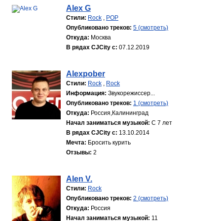
Alex G
Стили:
Rock
,
POP
Опубликовано треков:
5 (смотреть)
Откуда:
Москва
В рядах CJCity с:
07.12.2019
Alexpober
Стили:
Rock
,
Rock
Информация:
Звукорежиссер...
Опубликовано треков:
1 (смотреть)
Откуда:
Россия,Калининград
Начал заниматься музыкой:
С 7 лет
В рядах CJCity с:
13.10.2014
Мечта:
Бросить курить
Отзывы:
2
Alen V.
Стили:
Rock
Опубликовано треков:
2 (смотреть)
Откуда:
Россия
Начал заниматься музыкой:
11