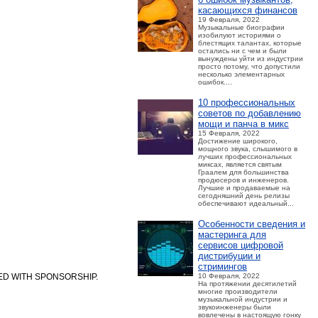
касающихся финансов
19 Февраля, 2022
Музыкальные биографии
изобилуют историями о
блестящих талантах, которые
остались ни с чем и были
вынуждены уйти из индустрии
просто потому, что допустили
несколько элементарных
ошибок....
10 профессиональных
советов по добавлению
мощи и панча в микс
15 Февраля, 2022
Достижение широкого,
мощного звука, слышимого в
лучших профессиональных
миксах, является святым
Граалем для большинства
продюсеров и инженеров.
Лучшие и продаваемые на
сегодняшний день релизы
обеспечивают идеальный...
Особенности сведения и
мастеринга для
сервисов цифровой
дистрибуции и
стримингов
ED WITH SPONSORSHIP.
10 Февраля, 2022
На протяжении десятилетий
многие производители
музыкальной индустрии и
звукоинженеры были
вовлечены в настоящую гонку