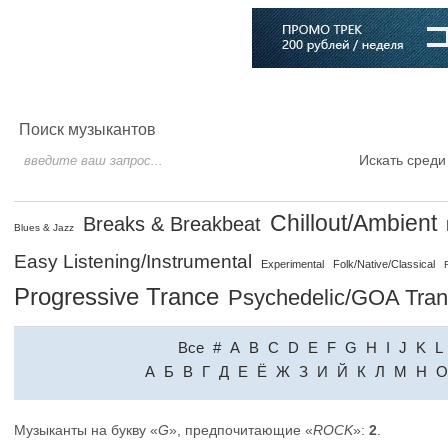
Главная
Софт
Музыка
Статьи
Музыканты
Словарь
Поиск музыкантов
Искать среди
Chillout/Ambient
Breaks & Breakbeat
Blues & Jazz
Easy Listening/Instrumental
Experimental
Folk/Native/Classical
Progressive Trance
Psychedelic/GOA Tra
Все
#
A
B
C
D
E
F
G
H
I
J
K
L
A
Б
В
Г
Д
Е
Ё
Ж
З
И
Й
К
Л
М
Н
О
Музыканты на букву «
G
», предпочитающие «
ROCK
»:
2
.