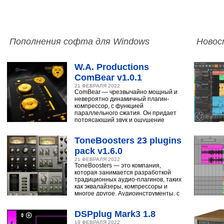
Пополнения софта для Windows
Новос
W.A. Productions
ComBear v1.0.1
21 ФЕВРАЛЯ 2022
ComBear — чрезвычайно мощный и
невероятно динамичный плагин-
компрессор, с функцией
параллельного сжатия. Он придает
потрясающий звук и ощущение
ударным, синтезатору,
ToneBoosters 23 plugins
pack v1.6.0
21 ФЕВРАЛЯ 2022
ToneBoosters — это компания,
которая занимается разработкой
традиционных аудио-плагинов, таких
как эквалайзеры, компрессоры и
многое другое. Аудиоинструменты, с
помощью
DSPplug Mark3 1.8
19 ФЕВРАЛЯ 2022