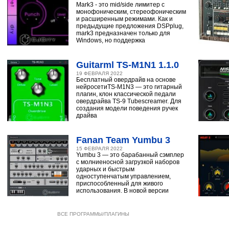
Mark3 - это mid/side лимитер с
монофоническим, стереофоническим
и расширенным режимами. Как и
предыдущие предложения DSPplug,
mark3 предназначен только для
Windows, но поддержка
Guitarml TS-M1N1 1.1.0
19 ФЕВРАЛЯ 2022
Бесплатный овердрайв на основе
нейросетиTS-M1N3 — это гитарный
плагин, клон классической педали
овердрайва TS-9 Tubescreamer. Для
создания модели поведения ручек
драйва
Fanan Team Yumbu 3
15 ФЕВРАЛЯ 2022
Yumbu 3 — это барабанный сэмплер
с молниеносной загрузкой наборов
ударных и быстрым
одноступенчатым управлением,
приспособленный для живого
использования. В новой версии
ВСЕ ПРОГРАММЫ/ПЛАГИНЫ