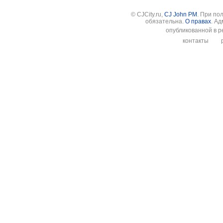
© CJCity.ru,
CJ John PM
. При по
обязательна.
О правах
. А
опубликованной в р
контакты