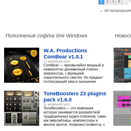
1
2
3
4
← ctrl предыдущая
Пополнения софта для Windows
Новос
W.A. Productions
ComBear v1.0.1
21 ФЕВРАЛЯ 2022
ComBear — чрезвычайно мощный и
невероятно динамичный плагин-
компрессор, с функцией
параллельного сжатия. Он придает
потрясающий звук и ощущение
ударным, синтезатору,
ToneBoosters 23 plugins
pack v1.6.0
21 ФЕВРАЛЯ 2022
ToneBoosters — это компания,
которая занимается разработкой
традиционных аудио-плагинов, таких
как эквалайзеры, компрессоры и
многое другое. Аудиоинструменты, с
помощью