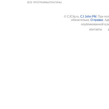
ВСЕ ПРОГРАММЫ/ПЛАГИНЫ
© CJCity.ru,
CJ John PM
. При по
обязательна.
О правах
. А
опубликованной в р
контакты