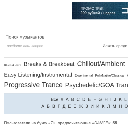
Главная
Софт
Музыка
Статьи
Музыканты
Словарь
Поиск музыкантов
Искать среди
Chillout/Ambient
Breaks & Breakbeat
Blues & Jazz
Easy Listening/Instrumental
Experimental
Folk/Native/Classical
Progressive Trance
Psychedelic/GOA Tra
Все
#
A
B
C
D
E
F
G
H
I
J
K
L
A
Б
В
Г
Д
Е
Ё
Ж
З
И
Й
К
Л
М
Н
О
Пользователи на букву «
T
», предпочитающие «
DANCE
»:
55
.