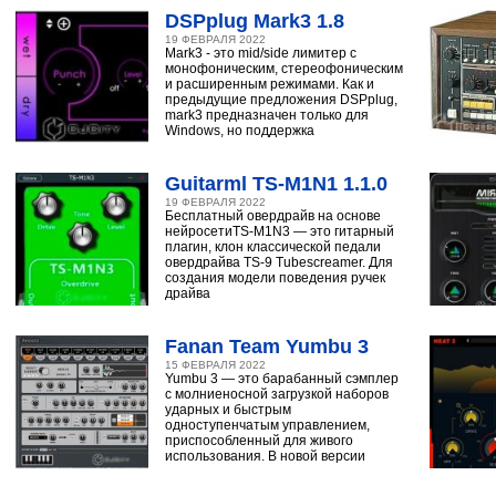
DSPplug Mark3 1.8
19 ФЕВРАЛЯ 2022
Mark3 - это mid/side лимитер с
монофоническим, стереофоническим
и расширенным режимами. Как и
предыдущие предложения DSPplug,
mark3 предназначен только для
Windows, но поддержка
Guitarml TS-M1N1 1.1.0
19 ФЕВРАЛЯ 2022
Бесплатный овердрайв на основе
нейросетиTS-M1N3 — это гитарный
плагин, клон классической педали
овердрайва TS-9 Tubescreamer. Для
создания модели поведения ручек
драйва
Fanan Team Yumbu 3
15 ФЕВРАЛЯ 2022
Yumbu 3 — это барабанный сэмплер
с молниеносной загрузкой наборов
ударных и быстрым
одноступенчатым управлением,
приспособленный для живого
использования. В новой версии