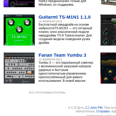
mark3 предназначен только для
Windows, но поддержка
Guitarml TS-M1N1 1.1.0
19 ФЕВРАЛЯ 2022
Бесплатный овердрайв на основе
нейросетиTS-M1N3 — это гитарный
плагин, клон классической педали
овердрайва TS-9 Tubescreamer. Для
создания модели поведения ручек
драйва
Fanan Team Yumbu 3
15 ФЕВРАЛЯ 2022
Yumbu 3 — это барабанный сэмплер
с молниеносной загрузкой наборов
ударных и быстрым
одноступенчатым управлением,
приспособленный для живого
использования. В новой версии
ВСЕ ПРОГРАММЫ/ПЛАГИНЫ
© CJCity.ru,
CJ John PM
. При по
обязательна.
О правах
. А