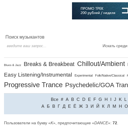
Главная
Софт
Музыка
Статьи
Музыканты
Словарь
Поиск музыкантов
Искать среди
Chillout/Ambient
Breaks & Breakbeat
Blues & Jazz
Easy Listening/Instrumental
Experimental
Folk/Native/Classical
Progressive Trance
Psychedelic/GOA Tra
Все
#
A
B
C
D
E
F
G
H
I
J
K
L
A
Б
В
Г
Д
Е
Ё
Ж
З
И
Й
К
Л
М
Н
О
Пользователи на букву «
K
», предпочитающие «
DANCE
»:
72
.