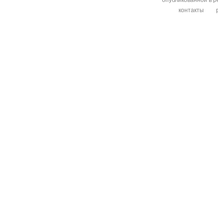
опубликованной в р
контакты