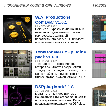
Пополнения софта для Windows
Новос
W.A. Productions
ComBear v1.0.1
21 ФЕВРАЛЯ 2022
ComBear — чрезвычайно мощный и
невероятно динамичный плагин-
компрессор, с функцией
параллельного сжатия. Он придает
потрясающий звук и ощущение
ударным, синтезатору,
ToneBoosters 23 plugins
pack v1.6.0
21 ФЕВРАЛЯ 2022
ToneBoosters — это компания,
которая занимается разработкой
традиционных аудио-плагинов, таких
как эквалайзеры, компрессоры и
многое другое. Аудиоинструменты, с
помощью
DSPplug Mark3 1.8
19 ФЕВРАЛЯ 2022
Mark3 - это mid/side лимитер с
монофоническим, стереофоническим
и расширенным режимами. Как и
предыдущие предложения DSPplug,