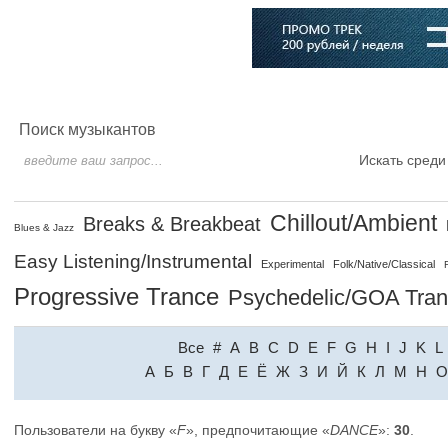
Главная
Софт
Музыка
Статьи
Музыканты
Словарь
Поиск музыкантов
Искать среди
Chillout/Ambient
Breaks & Breakbeat
Blues & Jazz
Easy Listening/Instrumental
Experimental
Folk/Native/Classical
Progressive Trance
Psychedelic/GOA Tra
Все
#
A
B
C
D
E
F
G
H
I
J
K
L
A
Б
В
Г
Д
Е
Ё
Ж
З
И
Й
К
Л
М
Н
О
Пользователи на букву «
F
», предпочитающие «
DANCE
»:
30
.