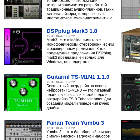
ToneBoosters — это компания,
которая занимается разработкой
традиционных аудио-плагинов, таких
как эквалайзеры, компрессоры и
многое другое. Аудиоинструменты, с
помощью
DSPplug Mark3 1.8
19 ФЕВРАЛЯ 2022
Mark3 - это mid/side лимитер с
монофоническим, стереофоническим
и расширенным режимами. Как и
предыдущие предложения DSPplug,
mark3 предназначен только для
Windows, но поддержка
Guitarml TS-M1N1 1.1.0
19 ФЕВРАЛЯ 2022
Бесплатный овердрайв на основе
нейросетиTS-M1N3 — это гитарный
плагин, клон классической педали
овердрайва TS-9 Tubescreamer. Для
создания модели поведения ручек
драйва
Fanan Team Yumbu 3
15 ФЕВРАЛЯ 2022
Yumbu 3 — это барабанный сэмплер
с молниеносной загрузкой наборов