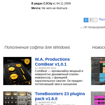
В рядах CJCity с:
04.11.2009
Мечта:
Не чего не бояться..
Пос
1
2
← ctrl предыдущая
Пополнения софта для Windows
Новос
W.A. Productions
ComBear v1.0.1
21 ФЕВРАЛЯ 2022
ComBear — чрезвычайно мощный и
невероятно динамичный плагин-
компрессор, с функцией
параллельного сжатия. Он придает
потрясающий звук и ощущение
ударным, синтезатору,
ToneBoosters 23 plugins
pack v1.6.0
21 ФЕВРАЛЯ 2022