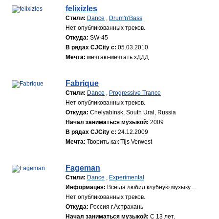
felixizles
Стили:
Dance
,
Drum'n'Bass
Нет опубликованных треков.
Откуда:
SW-45
В рядах CJCity с:
05.03.2010
Мечта:
мечтаю-мечтать хДДД
Fabrique
Стили:
Dance
,
Progressive Trance
Нет опубликованных треков.
Откуда:
Chelyabinsk, South Ural, Russia
Начал заниматься музыкой:
2009
В рядах CJCity с:
24.12.2009
Мечта:
Творить как Tijs Verwest
Fageman
Стили:
Dance
,
Experimental
Информация:
Всегда любил клубную музыку....
Нет опубликованных треков.
Откуда:
Россия г.Астрахань
Начал заниматься музыкой:
С 13 лет.