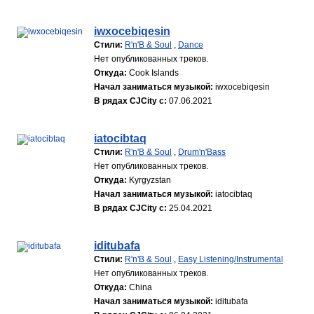
iwxocebiqesin
Стили:
R'n'B & Soul
,
Dance
Нет опубликованных треков.
Откуда:
Cook Islands
Начал заниматься музыкой:
iwxocebiqesin
В рядах CJCity с:
07.06.2021
iatocibtaq
Стили:
R'n'B & Soul
,
Drum'n'Bass
Нет опубликованных треков.
Откуда:
Kyrgyzstan
Начал заниматься музыкой:
iatocibtaq
В рядах CJCity с:
25.04.2021
iditubafa
Стили:
R'n'B & Soul
,
Easy Listening/Instrumental
Нет опубликованных треков.
Откуда:
China
Начал заниматься музыкой:
iditubafa