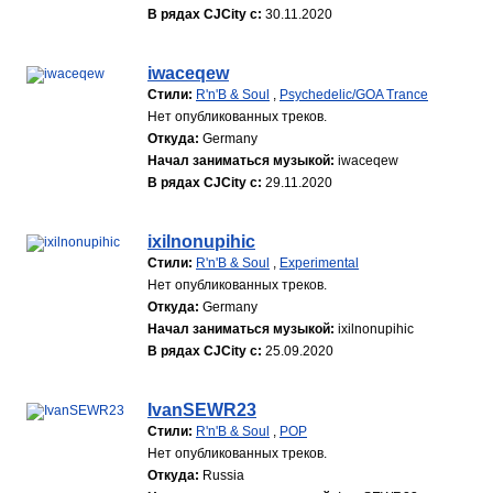
В рядах CJCity с:
30.11.2020
iwaceqew
Стили:
R'n'B & Soul
,
Psychedelic/GOA Trance
Нет опубликованных треков.
Откуда:
Germany
Начал заниматься музыкой:
iwaceqew
В рядах CJCity с:
29.11.2020
ixilnonupihic
Стили:
R'n'B & Soul
,
Experimental
Нет опубликованных треков.
Откуда:
Germany
Начал заниматься музыкой:
ixilnonupihic
В рядах CJCity с:
25.09.2020
IvanSEWR23
Стили:
R'n'B & Soul
,
POP
Нет опубликованных треков.
Откуда:
Russia