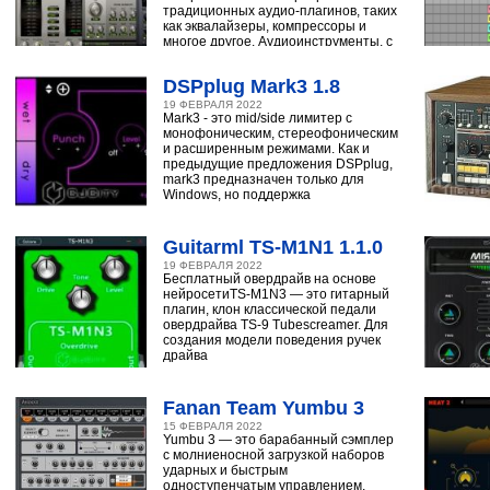
традиционных аудио-плагинов, таких
как эквалайзеры, компрессоры и
многое другое. Аудиоинструменты, с
помощью
DSPplug Mark3 1.8
19 ФЕВРАЛЯ 2022
Mark3 - это mid/side лимитер с
монофоническим, стереофоническим
и расширенным режимами. Как и
предыдущие предложения DSPplug,
mark3 предназначен только для
Windows, но поддержка
Guitarml TS-M1N1 1.1.0
19 ФЕВРАЛЯ 2022
Бесплатный овердрайв на основе
нейросетиTS-M1N3 — это гитарный
плагин, клон классической педали
овердрайва TS-9 Tubescreamer. Для
создания модели поведения ручек
драйва
Fanan Team Yumbu 3
15 ФЕВРАЛЯ 2022
Yumbu 3 — это барабанный сэмплер
с молниеносной загрузкой наборов
ударных и быстрым
одноступенчатым управлением,