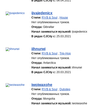
В рядах CJCity с:
06.04.2021
ijvajedenicx
Стили:
R'n'B & Soul
,
House
Нет опубликованных треков.
Откуда:
Gibraltar
Начал заниматься музыкой:
ijvajedenicx
В рядах CJCity с:
25.03.2021
iihnurwi
Стили:
R'n'B & Soul
,
Trip-Hop
Нет опубликованных треков.
Откуда:
Antarctica
Начал заниматься музыкой:
iihnurwi
В рядах CJCity с:
20.03.2021
iwoiwaxohe
Стили:
R'n'B & Soul
,
Dubstep
Нет опубликованных треков.
Откуда:
Mongolia
Начал заниматься музыкой:
iwoiwaxohe