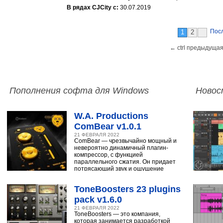
В рядах CJCity с:
30.07.2019
Пос
1
2
← ctrl предыдущая
Пополнения софта для Windows
Новос
W.A. Productions
ComBear v1.0.1
21 ФЕВРАЛЯ 2022
ComBear — чрезвычайно мощный и
невероятно динамичный плагин-
компрессор, с функцией
параллельного сжатия. Он придает
потрясающий звук и ощущение
ударным, синтезатору,
ToneBoosters 23 plugins
pack v1.6.0
21 ФЕВРАЛЯ 2022
ToneBoosters — это компания,
которая занимается разработкой