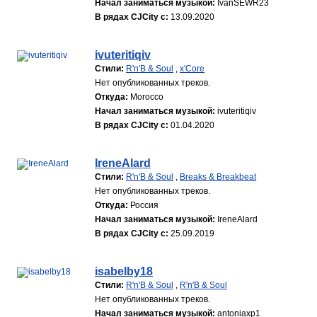
Начал заниматься музыкой:
IvanSEWR23
В рядах CJCity с:
13.09.2020
ivuteritiqiv
Стили:
R'n'B & Soul
,
x'Core
Нет опубликованных треков.
Откуда:
Morocco
Начал заниматься музыкой:
ivuteritiqiv
В рядах CJCity с:
01.04.2020
IreneAlard
Стили:
R'n'B & Soul
,
Breaks & Breakbeat
Нет опубликованных треков.
Откуда:
Россия
Начал заниматься музыкой:
IreneAlard
В рядах CJCity с:
25.09.2019
isabelby18
Стили:
R'n'B & Soul
,
R'n'B & Soul
Нет опубликованных треков.
Начал заниматься музыкой:
antoniaxp1