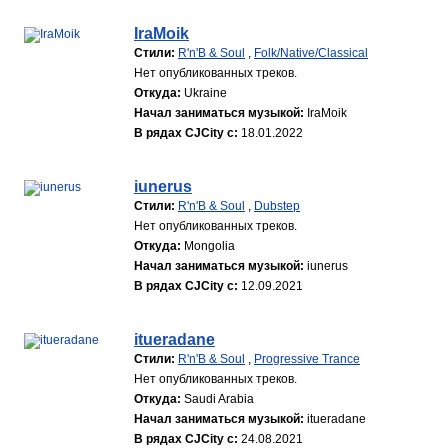
IraMoik
Стили:
R'n'B & Soul
,
Folk/Native/Classical
Нет опубликованных треков.
Откуда:
Ukraine
Начал заниматься музыкой:
IraMoik
В рядах CJCity с:
18.01.2022
iunerus
Стили:
R'n'B & Soul
,
Dubstep
Нет опубликованных треков.
Откуда:
Mongolia
Начал заниматься музыкой:
iunerus
В рядах CJCity с:
12.09.2021
itueradane
Стили:
R'n'B & Soul
,
Progressive Trance
Нет опубликованных треков.
Откуда:
Saudi Arabia
Начал заниматься музыкой:
itueradane
В рядах CJCity с:
24.08.2021