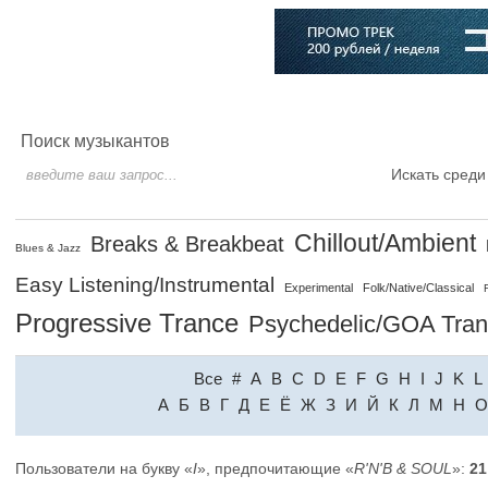
Главная
Софт
Музыка
Статьи
Музыканты
Словарь
Поиск музыкантов
Искать среди
Chillout/Ambient
Breaks & Breakbeat
Blues & Jazz
Easy Listening/Instrumental
Experimental
Folk/Native/Classical
Progressive Trance
Psychedelic/GOA Tra
Все
#
A
B
C
D
E
F
G
H
I
J
K
L
A
Б
В
Г
Д
Е
Ё
Ж
З
И
Й
К
Л
М
Н
О
Пользователи на букву «
I
», предпочитающие «
R'N'B & SOUL
»:
21