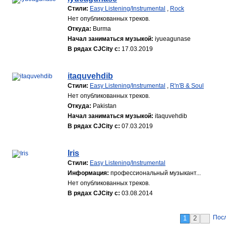
Стили:
Easy Listening/Instrumental
,
Rock
Нет опубликованных треков.
Откуда:
Burma
Начал заниматься музыкой:
iyueagunase
В рядах CJCity с:
17.03.2019
itaquvehdib
Стили:
Easy Listening/Instrumental
,
R'n'B & Soul
Нет опубликованных треков.
Откуда:
Pakistan
Начал заниматься музыкой:
itaquvehdib
В рядах CJCity с:
07.03.2019
Iris
Стили:
Easy Listening/Instrumental
Информация:
профессиональный музыкант...
Нет опубликованных треков.
В рядах CJCity с:
03.08.2014
Пос
1
2