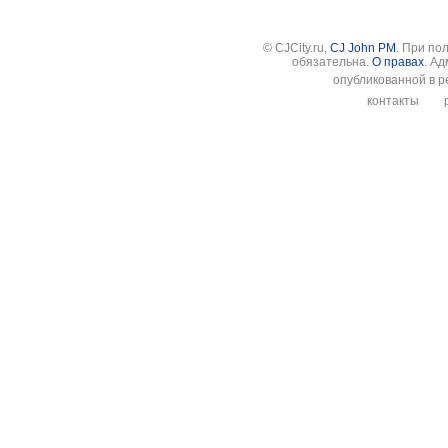
© CJCity.ru,
CJ John PM
. При по
обязательна.
О правах
. А
опубликованной в р
контакты