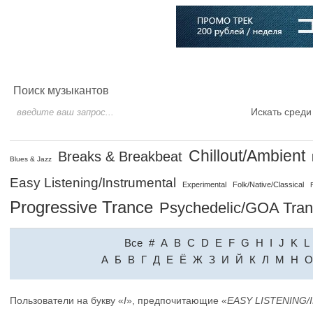
Главная
Софт
Музыка
Статьи
Музыканты
Словарь
Поиск музыкантов
Искать среди
Chillout/Ambient
Breaks & Breakbeat
Blues & Jazz
Easy Listening/Instrumental
Experimental
Folk/Native/Classical
Progressive Trance
Psychedelic/GOA Tra
Все
#
A
B
C
D
E
F
G
H
I
J
K
L
A
Б
В
Г
Д
Е
Ё
Ж
З
И
Й
К
Л
М
Н
О
Пользователи на букву «
I
», предпочитающие «
EASY LISTENING