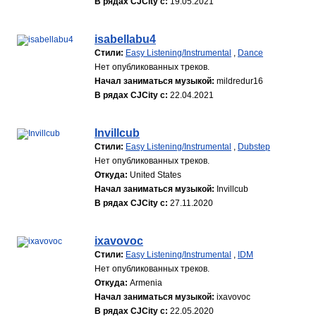
В рядах CJCity с:
19.05.2021
isabellabu4
Стили:
Easy Listening/Instrumental
,
Dance
Нет опубликованных треков.
Начал заниматься музыкой:
mildredur16
В рядах CJCity с:
22.04.2021
Invillcub
Стили:
Easy Listening/Instrumental
,
Dubstep
Нет опубликованных треков.
Откуда:
United States
Начал заниматься музыкой:
Invillcub
В рядах CJCity с:
27.11.2020
ixavovoc
Стили:
Easy Listening/Instrumental
,
IDM
Нет опубликованных треков.
Откуда:
Armenia
Начал заниматься музыкой:
ixavovoc
В рядах CJCity с:
22.05.2020