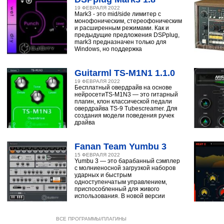
19 ФЕВРАЛЯ 2022
Mark3 - это mid/side лимитер с
монофоническим, стереофоническим
и расширенным режимами. Как и
предыдущие предложения DSPplug,
mark3 предназначен только для
Windows, но поддержка
Guitarml TS-M1N1 1.1.0
19 ФЕВРАЛЯ 2022
Бесплатный овердрайв на основе
нейросетиTS-M1N3 — это гитарный
плагин, клон классической педали
овердрайва TS-9 Tubescreamer. Для
создания модели поведения ручек
драйва
Fanan Team Yumbu 3
15 ФЕВРАЛЯ 2022
Yumbu 3 — это барабанный сэмплер
с молниеносной загрузкой наборов
ударных и быстрым
одноступенчатым управлением,
приспособленный для живого
использования. В новой версии
ВСЕ ПРОГРАММЫ/ПЛАГИНЫ