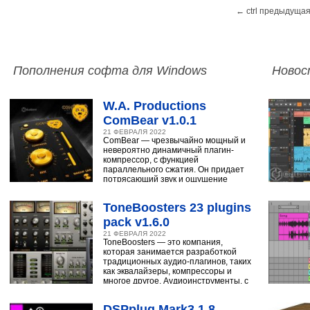
← ctrl предыдущая
Пополнения софта для Windows
Новос
W.A. Productions
ComBear v1.0.1
21 ФЕВРАЛЯ 2022
ComBear — чрезвычайно мощный и
невероятно динамичный плагин-
компрессор, с функцией
параллельного сжатия. Он придает
потрясающий звук и ощущение
ударным, синтезатору,
ToneBoosters 23 plugins
pack v1.6.0
21 ФЕВРАЛЯ 2022
ToneBoosters — это компания,
которая занимается разработкой
традиционных аудио-плагинов, таких
как эквалайзеры, компрессоры и
многое другое. Аудиоинструменты, с
помощью
DSPplug Mark3 1.8