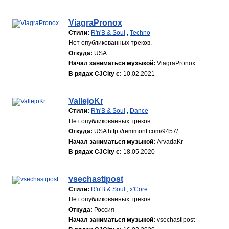
ViagraPronox
Стили:
R'n'B & Soul
,
Techno
Нет опубликованных треков.
Откуда:
USA
Начал заниматься музыкой:
ViagraPronox
В рядах CJCity с:
10.02.2021
VallejoKr
Стили:
R'n'B & Soul
,
Dance
Нет опубликованных треков.
Откуда:
USA http://remmont.com/9457/
Начал заниматься музыкой:
ArvadaKr
В рядах CJCity с:
18.05.2020
vsechastipost
Стили:
R'n'B & Soul
,
x'Core
Нет опубликованных треков.
Откуда:
Россия
Начал заниматься музыкой:
vsechastipost