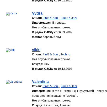
В рядах CJCity с:
16.02.2020
Vydra
Стили:
R'n'B & Soul
,
Blues & Jazz
Информация:
В поиске...
Нет опубликованных треков.
В рядах CJCity с:
06.09.2009
Мечта:
Хороший звук
vikki
Стили:
R'n'B & Soul
,
Techno
Нет опубликованных треков.
Откуда:
kiev
В рядах CJCity с:
10.12.2008
Valentina
Стили:
R'n'B & Soul
,
Blues & Jazz
Информация:
я это я... живу и дышу музыкой... пишу 
продплжения в разделе "мечта"...
Нет опубликованных треков.
Откуда:
Казахстан, Алматы