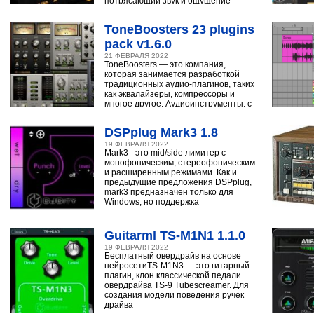
потрясающий звук и ощущение
ударным, синтезатору,
ToneBoosters 23 plugins
pack v1.6.0
21 ФЕВРАЛЯ 2022
ToneBoosters — это компания,
которая занимается разработкой
традиционных аудио-плагинов, таких
как эквалайзеры, компрессоры и
многое другое. Аудиоинструменты, с
помощью
DSPplug Mark3 1.8
19 ФЕВРАЛЯ 2022
Mark3 - это mid/side лимитер с
монофоническим, стереофоническим
и расширенным режимами. Как и
предыдущие предложения DSPplug,
mark3 предназначен только для
Windows, но поддержка
Guitarml TS-M1N1 1.1.0
19 ФЕВРАЛЯ 2022
Бесплатный овердрайв на основе
нейросетиTS-M1N3 — это гитарный
плагин, клон классической педали
овердрайва TS-9 Tubescreamer. Для
создания модели поведения ручек
драйва