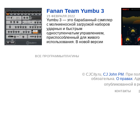
Fanan Team Yumbu 3
15 ФЕВРАЛЯ 2022
Yumbu 3 — это барабанный сэмплер
с молниеносной загрузкой наборов
ударных и быстрым
одноступенчатым управлением,
приспособленный для живого
использования. В новой версии
ВСЕ ПРОГРАММЫ/ПЛАГИНЫ
© CJCity.ru,
CJ John PM
. При по
обязательна.
О правах
. А
опубликованной в р
контакты