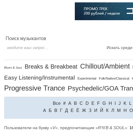
Главная
Софт
Музыка
Статьи
Музыканты
Словарь
Поиск музыкантов
Искать среди
Chillout/Ambient
Breaks & Breakbeat
Blues & Jazz
Easy Listening/Instrumental
Experimental
Folk/Native/Classical
Progressive Trance
Psychedelic/GOA Tra
Все
#
A
B
C
D
E
F
G
H
I
J
K
L
A
Б
В
Г
Д
Е
Ё
Ж
З
И
Й
К
Л
М
Н
О
Пользователи на букву «
V
», предпочитающие «
R'N'B & SOUL
»:
1