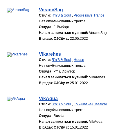
VeraneSag
Стили:
R'n'B & Soul
,
Progressive Trance
Нет опубликованных треков.
Откуда:
Г. Выборг
Начал заниматься музыкой:
VeraneSag
В рядах CJCity с:
22.05.2022
Vikarehes
Стили:
R'n'B & Soul
,
House
Нет опубликованных треков.
Откуда:
РФ г. Иркутск
Начал заниматься музыкой:
Vikarehes
В рядах CJCity с:
25.01.2022
VikAqua
Стили:
R'n'B & Soul
,
Folk/Native/Classical
Нет опубликованных треков.
Откуда:
Russia
Начал заниматься музыкой:
VikAqua
В рядах CJCity с:
15.01.2022