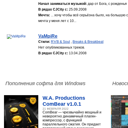
Начал заниматься музыкой:
дар от Бога, с рожденья
В рядах CJCity с:
25.09.2008
Мечта:
... хочу чтобы всё серьёзна было, на большую 
мечта у меня лет с 10...
VaMpiRe
Стили:
R'n'B & Soul
,
Breaks & Breakbeat
Нет опубликованных треков.
В рядах CJCity с:
13.04.2008
Пополнения софта для Windows
Новос
W.A. Productions
ComBear v1.0.1
21 ФЕВРАЛЯ 2022
ComBear — чрезвычайно мощный и
невероятно динамичный плагин-
компрессор, с функцией
параллельного сжатия. Он придает