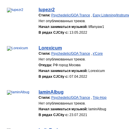
lupezr2
Стили:
Psychedelic/GOA Trance
,
Easy Listening/Instrum
Нет опубликованных треков.
Начал заниматься музыкой:
tiffanyaw1
В рядах CJCity с:
13.05.2022
Lorexicum
Стили:
Psychedelic/GOA Trance
,
x'Core
Нет опубликованных треков.
Откуда:
РФ город Москва
Начал заниматься музыкой:
Lorexicum
В рядах CJCity с:
07.04.2022
laminAlbug
Стили:
Psychedelic/GOA Trance
,
Trip-Hop
Нет опубликованных треков.
Начал заниматься музыкой:
laminAlbug
В рядах CJCity с:
23.07.2021