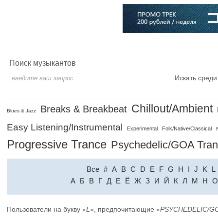
Главная
Софт
Музыка
Статьи
Музыканты
Словарь
Поиск музыкантов
Искать среди
Chillout/Ambient
Breaks & Breakbeat
Blues & Jazz
Easy Listening/Instrumental
Experimental
Folk/Native/Classical
Progressive Trance
Psychedelic/GOA Tra
Все
#
A
B
C
D
E
F
G
H
I
J
K
L
A
Б
В
Г
Д
Е
Ё
Ж
З
И
Й
К
Л
М
Н
О
Пользователи на букву «
L
», предпочитающие «
PSYCHEDELIC/G