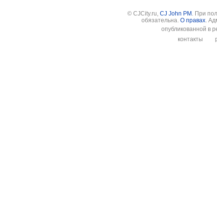
© CJCity.ru,
CJ John PM
. При по
обязательна.
О правах
. А
опубликованной в р
контакты