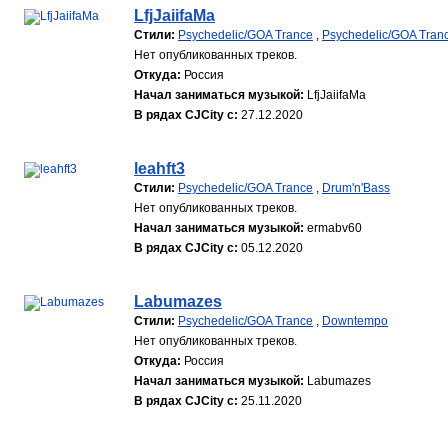
LfjJaiifaMa
Стили:
Psychedelic/GOA Trance
,
Psychedelic/GOA Tran
Нет опубликованных треков.
Откуда:
Россия
Начал заниматься музыкой:
LfjJaiifaMa
В рядах CJCity с:
27.12.2020
leahft3
Стили:
Psychedelic/GOA Trance
,
Drum'n'Bass
Нет опубликованных треков.
Начал заниматься музыкой:
ermabv60
В рядах CJCity с:
05.12.2020
Labumazes
Стили:
Psychedelic/GOA Trance
,
Downtempo
Нет опубликованных треков.
Откуда:
Россия
Начал заниматься музыкой:
Labumazes
В рядах CJCity с:
25.11.2020