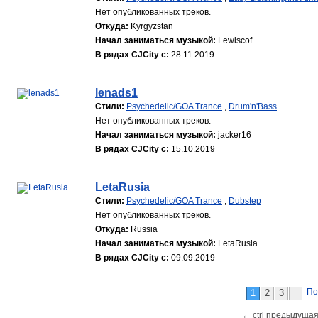
Нет опубликованных треков.
Откуда:
Kyrgyzstan
Начал заниматься музыкой:
Lewiscof
В рядах CJCity с:
28.11.2019
lenads1
Стили:
Psychedelic/GOA Trance
,
Drum'n'Bass
Нет опубликованных треков.
Начал заниматься музыкой:
jacker16
В рядах CJCity с:
15.10.2019
LetaRusia
Стили:
Psychedelic/GOA Trance
,
Dubstep
Нет опубликованных треков.
Откуда:
Russia
Начал заниматься музыкой:
LetaRusia
В рядах CJCity с:
09.09.2019
По
1
2
3
← ctrl предыдущая