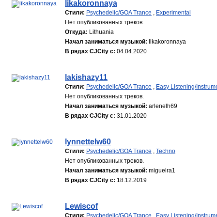
likakoronnaya
Стили:
Psychedelic/GOA Trance
,
Experimental
Нет опубликованных треков.
Откуда:
Lithuania
Начал заниматься музыкой:
likakoronnaya
В рядах CJCity с:
04.04.2020
lakishazy11
Стили:
Psychedelic/GOA Trance
,
Easy Listening/Instrum
Нет опубликованных треков.
Начал заниматься музыкой:
arlenelh69
В рядах CJCity с:
31.01.2020
lynnettelw60
Стили:
Psychedelic/GOA Trance
,
Techno
Нет опубликованных треков.
Начал заниматься музыкой:
miguelra1
В рядах CJCity с:
18.12.2019
Lewiscof
Стили:
Psychedelic/GOA Trance
,
Easy Listening/Instrum