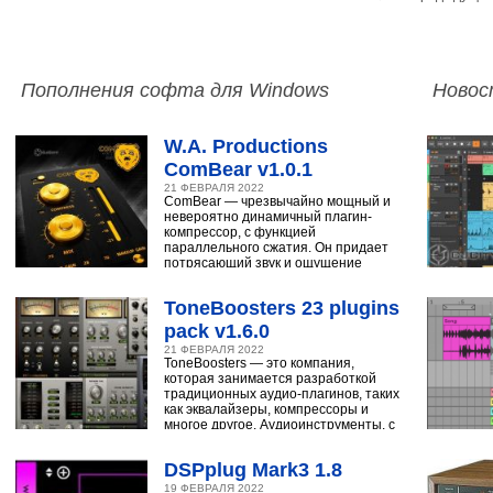
Пополнения софта для Windows
Новос
W.A. Productions
ComBear v1.0.1
21 ФЕВРАЛЯ 2022
ComBear — чрезвычайно мощный и
невероятно динамичный плагин-
компрессор, с функцией
параллельного сжатия. Он придает
потрясающий звук и ощущение
ударным, синтезатору,
ToneBoosters 23 plugins
pack v1.6.0
21 ФЕВРАЛЯ 2022
ToneBoosters — это компания,
которая занимается разработкой
традиционных аудио-плагинов, таких
как эквалайзеры, компрессоры и
многое другое. Аудиоинструменты, с
помощью
DSPplug Mark3 1.8
19 ФЕВРАЛЯ 2022