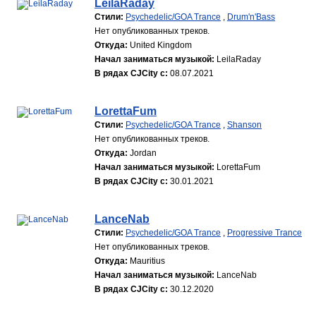
LeilaRaday
Стили:
Psychedelic/GOA Trance
,
Drum'n'Bass
Нет опубликованных треков.
Откуда:
United Kingdom
Начал заниматься музыкой:
LeilaRaday
В рядах CJCity с:
08.07.2021
LorettaFum
Стили:
Psychedelic/GOA Trance
,
Shanson
Нет опубликованных треков.
Откуда:
Jordan
Начал заниматься музыкой:
LorettaFum
В рядах CJCity с:
30.01.2021
LanceNab
Стили:
Psychedelic/GOA Trance
,
Progressive Trance
Нет опубликованных треков.
Откуда:
Mauritius
Начал заниматься музыкой:
LanceNab
В рядах CJCity с:
30.12.2020