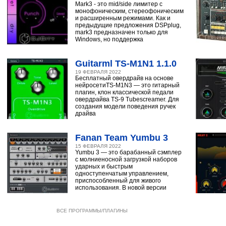
Mark3 - это mid/side лимитер с
монофоническим, стереофоническим
и расширенным режимами. Как и
предыдущие предложения DSPplug,
mark3 предназначен только для
Windows, но поддержка
Guitarml TS-M1N1 1.1.0
19 ФЕВРАЛЯ 2022
Бесплатный овердрайв на основе
нейросетиTS-M1N3 — это гитарный
плагин, клон классической педали
овердрайва TS-9 Tubescreamer. Для
создания модели поведения ручек
драйва
Fanan Team Yumbu 3
15 ФЕВРАЛЯ 2022
Yumbu 3 — это барабанный сэмплер
с молниеносной загрузкой наборов
ударных и быстрым
одноступенчатым управлением,
приспособленный для живого
использования. В новой версии
ВСЕ ПРОГРАММЫ/ПЛАГИНЫ