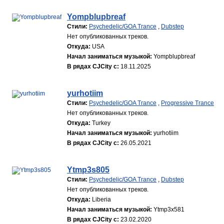
Yompblupbreaf
Стили:
Psychedelic/GOA Trance
,
Dubstep
Нет опубликованных треков.
Откуда:
USA
Начал заниматься музыкой:
Yompblupbreaf
В рядах CJCity с:
18.11.2025
yurhotiim
Стили:
Psychedelic/GOA Trance
,
Progressive Trance
Нет опубликованных треков.
Откуда:
Turkey
Начал заниматься музыкой:
yurhotiim
В рядах CJCity с:
26.05.2021
Ytmp3s805
Стили:
Psychedelic/GOA Trance
,
Dubstep
Нет опубликованных треков.
Откуда:
Liberia
Начал заниматься музыкой:
Ytmp3x581
В рядах CJCity с:
23.02.2020