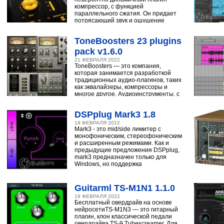
компрессор, с функцией
параллельного сжатия. Он придает
потрясающий звук и ощущение
ударным, синтезатору,
ToneBoosters 23 plugins
pack v1.6.0
21 ФЕВРАЛЯ 2022
ToneBoosters — это компания,
которая занимается разработкой
традиционных аудио-плагинов, таких
как эквалайзеры, компрессоры и
многое другое. Аудиоинструменты, с
помощью
DSPplug Mark3 1.8
19 ФЕВРАЛЯ 2022
Mark3 - это mid/side лимитер с
монофоническим, стереофоническим
и расширенным режимами. Как и
предыдущие предложения DSPplug,
mark3 предназначен только для
Windows, но поддержка
Guitarml TS-M1N1 1.1.0
19 ФЕВРАЛЯ 2022
Бесплатный овердрайв на основе
нейросетиTS-M1N3 — это гитарный
плагин, клон классической педали
овердрайва TS-9 Tubescreamer. Для