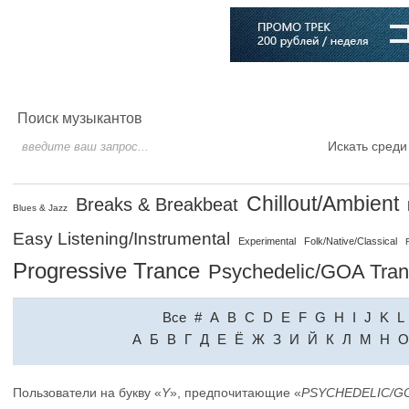
Главная
Софт
Музыка
Статьи
Музыканты
Словарь
Поиск музыкантов
Искать среди
Chillout/Ambient
Breaks & Breakbeat
Blues & Jazz
Easy Listening/Instrumental
Experimental
Folk/Native/Classical
Progressive Trance
Psychedelic/GOA Tra
Все
#
A
B
C
D
E
F
G
H
I
J
K
L
A
Б
В
Г
Д
Е
Ё
Ж
З
И
Й
К
Л
М
Н
О
Пользователи на букву «
Y
», предпочитающие «
PSYCHEDELIC/G