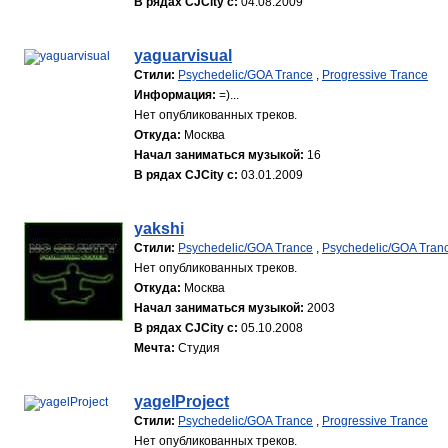
В рядах CJCity с:
04.08.2009
yaguarvisual
Стили:
Psychedelic/GOA Trance
,
Progressive Trance
Информация:
=)...
Нет опубликованных треков.
Откуда:
Москва
Начал заниматься музыкой:
16
В рядах CJCity с:
03.01.2009
yakshi
Стили:
Psychedelic/GOA Trance
,
Psychedelic/GOA Tran
Нет опубликованных треков.
Откуда:
Москва
Начал заниматься музыкой:
2003
В рядах CJCity с:
05.10.2008
Мечта:
Студия
yagelProject
Стили:
Psychedelic/GOA Trance
,
Progressive Trance
Нет опубликованных треков.