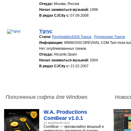
Откуда:
Москва, Россия
Начал заниматься музыкой:
1998
В рядах CJCity с:
07.09.2008
Ygryc
Стили:
Psychedelic/GOA Trance
,
Progressive Trance
Информация:
WWW.DISCOREVIVAL.COM Tam moia tusovk
Нет опубликованных треков.
Откуда:
Alicante,Spain
Начал заниматься музыкой:
2004
В рядах CJCity с:
21.02.2007
Пополнения софта для Windows
Новос
W.A. Productions
ComBear v1.0.1
21 ФЕВРАЛЯ 2022
ComBear — чрезвычайно мощный и
невероятно динамичный плагин-