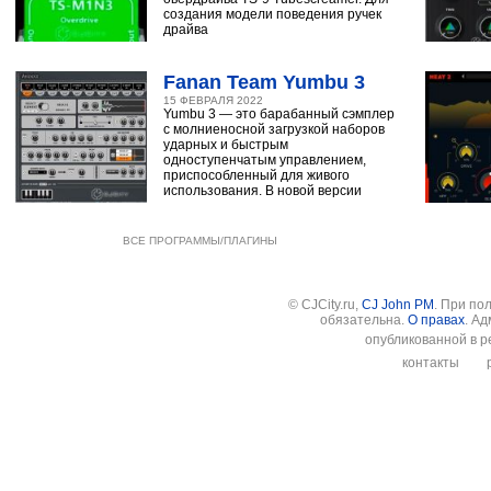
создания модели поведения ручек
драйва
Fanan Team Yumbu 3
15 ФЕВРАЛЯ 2022
Yumbu 3 — это барабанный сэмплер
с молниеносной загрузкой наборов
ударных и быстрым
одноступенчатым управлением,
приспособленный для живого
использования. В новой версии
ВСЕ ПРОГРАММЫ/ПЛАГИНЫ
© CJCity.ru,
CJ John PM
. При по
обязательна.
О правах
. А
опубликованной в р
контакты