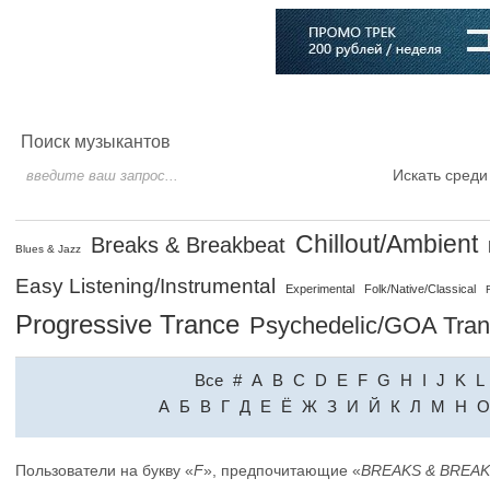
Главная
Софт
Музыка
Статьи
Музыканты
Словарь
Поиск музыкантов
Искать среди
Chillout/Ambient
Breaks & Breakbeat
Blues & Jazz
Easy Listening/Instrumental
Experimental
Folk/Native/Classical
Progressive Trance
Psychedelic/GOA Tra
Все
#
A
B
C
D
E
F
G
H
I
J
K
L
A
Б
В
Г
Д
Е
Ё
Ж
З
И
Й
К
Л
М
Н
О
Пользователи на букву «
F
», предпочитающие «
BREAKS & BREA