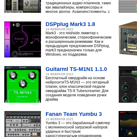
традиционных аудио-плагинов, таких
как эквалайзеры, компрессоры и
многое другое. Аудиоинструменты, с
помощью
DSPplug Mark3 1.8
19 ФЕВРАЛЯ 2022
Mark3 - это mid/side лимитер с
монофоническим, стереофоническим
и расширенным режимами. Как и
предыдущие предложения DSPplug,
mark3 предназначен только для
Windows, но поддержка
Guitarml TS-M1N1 1.1.0
19 ФЕВРАЛЯ 2022
Бесплатный овердрайв на основе
нейросетиTS-M1N3 — это гитарный
плагин, клон классической педали
овердрайва TS-9 Tubescreamer. Для
создания модели поведения ручек
драйва
Fanan Team Yumbu 3
15 ФЕВРАЛЯ 2022
Yumbu 3 — это барабанный сэмплер
с молниеносной загрузкой наборов
ударных и быстрым
одноступенчатым управлением,