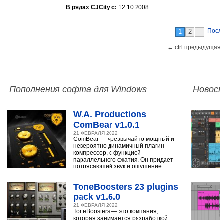
В рядах CJCity с:
12.10.2008
Пос
1
2
← ctrl предыдущая
Пополнения софта для Windows
Новос
W.A. Productions
ComBear v1.0.1
21 ФЕВРАЛЯ 2022
ComBear — чрезвычайно мощный и
невероятно динамичный плагин-
компрессор, с функцией
параллельного сжатия. Он придает
потрясающий звук и ощущение
ударным, синтезатору,
ToneBoosters 23 plugins
pack v1.6.0
21 ФЕВРАЛЯ 2022
ToneBoosters — это компания,
которая занимается разработкой