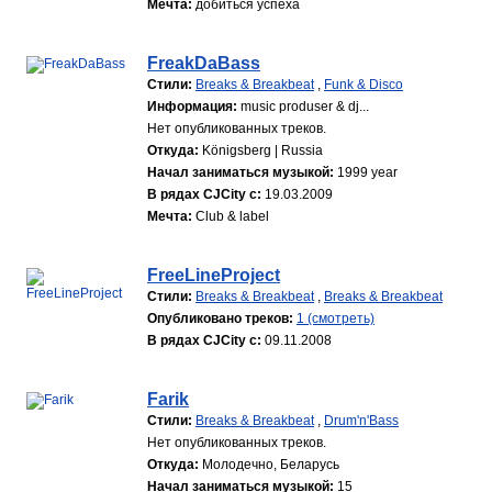
Мечта:
добиться успеха
FreakDaBass
Стили:
Breaks & Breakbeat
,
Funk & Disco
Информация:
music produser & dj...
Нет опубликованных треков.
Откуда:
Königsberg | Russia
Начал заниматься музыкой:
1999 year
В рядах CJCity с:
19.03.2009
Мечта:
Club & label
FreeLineProject
Стили:
Breaks & Breakbeat
,
Breaks & Breakbeat
Опубликовано треков:
1 (смотреть)
В рядах CJCity с:
09.11.2008
Farik
Стили:
Breaks & Breakbeat
,
Drum'n'Bass
Нет опубликованных треков.
Откуда:
Молодечно, Беларусь
Начал заниматься музыкой:
15