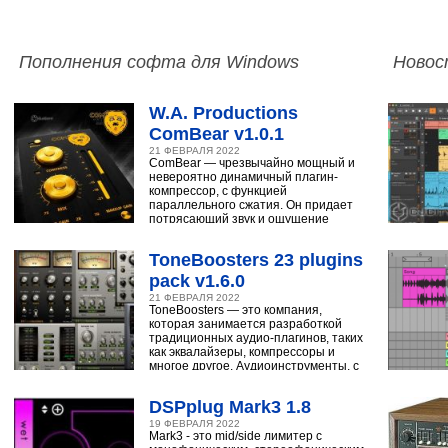
Пополнения софта для Windows
Новос
W.A. Productions
ComBear v1.0.1
21 ФЕВРАЛЯ 2022
ComBear — чрезвычайно мощный и
невероятно динамичный плагин-
компрессор, с функцией
параллельного сжатия. Он придает
потрясающий звук и ощущение
ударным, синтезатору,
ToneBoosters 23 plugins
pack v1.6.0
21 ФЕВРАЛЯ 2022
ToneBoosters — это компания,
которая занимается разработкой
традиционных аудио-плагинов, таких
как эквалайзеры, компрессоры и
многое другое. Аудиоинструменты, с
помощью
DSPplug Mark3 1.8
19 ФЕВРАЛЯ 2022
Mark3 - это mid/side лимитер с