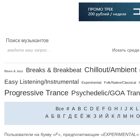
Главная
Софт
Музыка
Статьи
Музыканты
Словарь
Поиск музыкантов
Искать среди
Chillout/Ambient
Breaks & Breakbeat
Blues & Jazz
Easy Listening/Instrumental
Experimental
Folk/Native/Classical
Progressive Trance
Psychedelic/GOA Tra
Все
#
A
B
C
D
E
F
G
H
I
J
K
L
A
Б
В
Г
Д
Е
Ё
Ж
З
И
Й
К
Л
М
Н
О
Пользователи на букву «
F
», предпочитающие «
EXPERIMENTAL
»