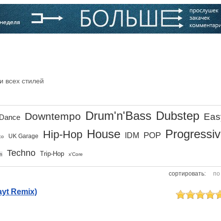
варь
Компании
Блоги
и всех стилей
Drum'n'Bass
Dubstep
Downtempo
Eas
Dance
House
Progressi
Hip-Hop
POP
IDM
UK Garage
co
Techno
Trip-Hop
n
x'Core
сортировать:
по
yt Remix)