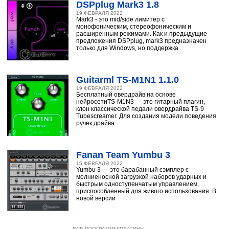
DSPplug Mark3 1.8
19 ФЕВРАЛЯ 2022
Mark3 - это mid/side лимитер с
монофоническим, стереофоническим и
расширенным режимами. Как и предыдущие
предложения DSPplug, mark3 предназначен
только для Windows, но поддержка
Guitarml TS-M1N1 1.1.0
19 ФЕВРАЛЯ 2022
Бесплатный овердрайв на основе
нейросетиTS-M1N3 — это гитарный плагин,
клон классической педали овердрайва TS-9
Tubescreamer. Для создания модели поведения
ручек драйва
Fanan Team Yumbu 3
15 ФЕВРАЛЯ 2022
Yumbu 3 — это барабанный сэмплер с
молниеносной загрузкой наборов ударных и
быстрым одноступенчатым управлением,
приспособленный для живого использования. В
новой версии
ВСЕ ПРОГРАММЫ/ПЛАГИНЫ