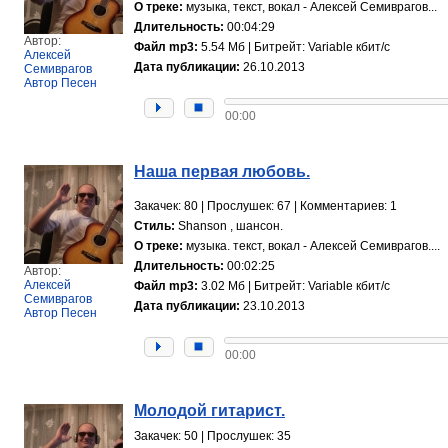
О треке:
музыка, текст, вокал - Алексей Семиврагов...
Длительность:
00:04:29
Автор:
Файл mp3:
5.54 Мб | Битрейт: Variable кбит/с
Алексей
Дата публикации:
26.10.2013
Семиврагов
Автор Песен
00:00
Наша первая любовь.
Закачек: 80 | Прослушек: 67 | Комментариев: 1
Стиль:
Shanson , шансон.
О треке:
музыка. текст, вокал - Алексей Семиврагов....
Длительность:
00:02:25
Автор:
Алексей
Файл mp3:
3.02 Мб | Битрейт: Variable кбит/с
Семиврагов
Дата публикации:
23.10.2013
Автор Песен
00:00
Молодой гитарист.
Закачек: 50 | Прослушек: 35