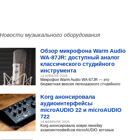
Новости музыкального оборудования
Обзор микрофона Warm Audio
WA‑87JR: доступный аналог
классического студийного
инструмента
13 АПРЕЛЯ, 2026
Микрофон Warm Audio WA‑87JR — это
бюджетная версия легендарного студийного
конденсаторного микрофона Neumann U 87.
Разберёмся,...
Korg анонсировала
аудиоинтерфейсы
microAUDIO 22 и microAUDIO
722
14 ФЕВРАЛЯ, 2026
Korg анонсировала новую линейку
аудиоинтерфейсов microAUDIO, которые
сочетают в себе предусилители с интересными
эффектами, включая аналоговый...