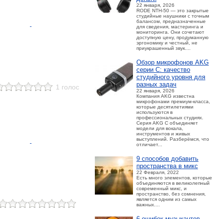
22 января, 2026
RODE NTH-50 — это закрытые
студийные наушники с точным
балансом, предназначенные
для сведения, мастеринга и
мониторинга. Они сочетают
доступную цену, продуманную
эргономику и честный, не
приукрашенный звук....
Обзор микрофонов AKG
серии C: качество
студийного уровня для
разных задач
1 голос
22 января, 2026
Компания AKG известна
микрофонами премиум-класса,
которые десятилетиями
используются в
профессиональных студиях.
Серия AKG C объединяет
модели для вокала,
инструментов и живых
выступлений. Разберёмся, что
отличает...
9 способов добавить
пространства в микс
22 Февраля, 2022
Есть много элементов, которые
объединяются в великолепный
современный микс, и
пространство, без сомнения,
является одним из самых
важных....
6 ошибок музыкантов,