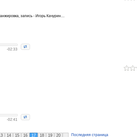
анжировка, запись - Игорь Качурин....
-02:33
-02:41
Последняя страница
13
14
15
16
17
18
19
20