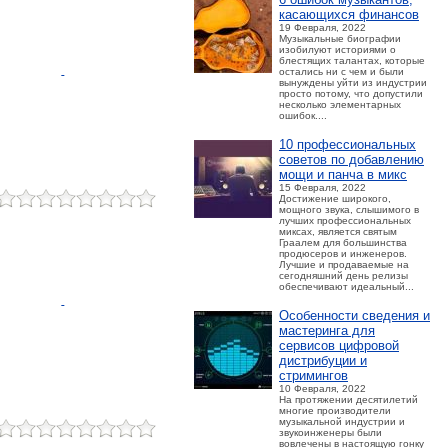
касающихся финансов
19 Февраля, 2022
Музыкальные биографии
изобилуют историями о
блестящих талантах, которые
остались ни с чем и были
вынуждены уйти из индустрии
просто потому, что допустили
несколько элементарных
ошибок....
10 профессиональных
советов по добавлению
мощи и панча в микс
15 Февраля, 2022
Достижение широкого,
мощного звука, слышимого в
лучших профессиональных
миксах, является святым
Граалем для большинства
продюсеров и инженеров.
Лучшие и продаваемые на
сегодняшний день релизы
обеспечивают идеальный...
Особенности сведения и
мастеринга для
сервисов цифровой
дистрибуции и
стримингов
10 Февраля, 2022
На протяжении десятилетий
многие производители
музыкальной индустрии и
звукоинженеры были
вовлечены в настоящую гонку