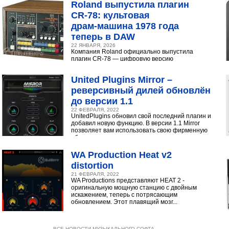
Roland выпустила плагин
CR‑78: культовая
драм‑машина 1978 года
теперь в DAW
22 ЯНВАРЯ, 2026
Компания Roland официально выпустила
плагин CR-78 — цифровую версию
легендарной аналоговой драм-машины
1978 года. Инструмент доступен в экосистеме...
United Plugins Mirror –
реверсивный дилей обновлён
до версии 1.1
22 ФЕВРАЛЯ, 2022
UnitedPlugins обновил свой последний плагин и
добавил новую функцию. В версии 1.1 Mirror
позволяет вам использовать свою фирменную
обратную...
WA Production Heat v2
distortion
21 ФЕВРАЛЯ, 2022
WA Productions представляют HEAT 2 -
оригинальную мощную станцию с двойным
искажением, теперь с потрясающим
обновлением. Этот плавящий мозг...
ВСЕ НОВОСТИ МУЗЫКАЛЬНОГО СОФТА