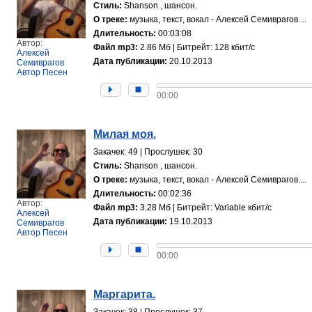
Стиль:
Shanson , шансон.
О треке:
музыка, текст, вокал - Алексей Семиврагов....
Длительность:
00:03:08
Автор:
Файл mp3:
2.86 Мб | Битрейт: 128 кбит/с
Алексей
Дата публикации:
20.10.2013
Семиврагов
Автор Песен
00:00
Милая моя.
Закачек: 49 | Прослушек: 30
Стиль:
Shanson , шансон.
О треке:
музыка, текст, вокал - Алексей Семиврагов....
Длительность:
00:02:36
Автор:
Файл mp3:
3.28 Мб | Битрейт: Variable кбит/с
Алексей
Дата публикации:
19.10.2013
Семиврагов
Автор Песен
00:00
Маргарита.
Закачек: 38 | Прослушек: 37