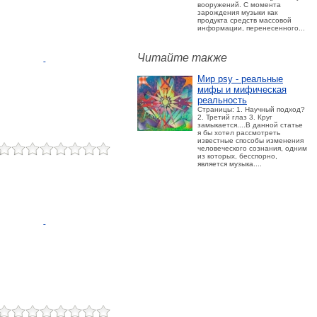
вооружений. С момента
зарождения музыки как
продукта средств массовой
информации, перенесенного...
Читайте также
Мир psy - реальные
мифы и мифическая
реальность
Страницы: 1. Научный подход?
2. Третий глаз 3. Круг
замыкается....В данной статье
я бы хотел рассмотреть
известные способы изменения
человеческого сознания, одним
из которых, бесспорно,
является музыка....