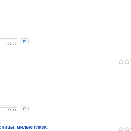
-03:05
-02:58
сницы, милые глаза.