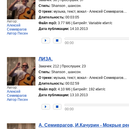
Стиль:
Shanson , шансон.
О треке:
музыка, текст, вокал - Алексей Семиврагов....
Длительность:
00:03:05
Автор:
Файл mp3:
3.77 Мб | Битрейт: Variable кбит/с
Алексей
Дата публикации:
14.10.2013
Семиврагов
Автор Песен
00:00
ЛИЗА.
Закачек: 212 | Прослушек: 23
Стиль:
Shanson , шансон.
О треке:
музыка, текст, вокал - Алексей Семиврагов....
Длительность:
00:02:59
Автор:
Файл mp3:
4.10 Мб | Битрейт: 192 кбит/с
Алексей
Дата публикации:
13.10.2013
Семиврагов
Автор Песен
00:00
А. Семиврагов, И.Качурин - Мокрые ре