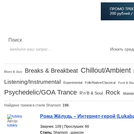
Главная
Софт
Музыка
Статьи
Музыканты
Сло
Поиск
Искать сред
Chillout/Ambient
Breaks & Breakbeat
Blues & Jazz
Listening/Instrumental
Experimental
Folk/Native/Classical
Funk & Dis
Psychedelic/GOA Trance
Rock
R'n'B & Soul
Shanso
Найдено треков в стиле Shanson:
196
.
Рома Жёлудь – Интернет-герой (Lukaba
Автор:
lutskiy
Закачек: 109 | Прослушек: 66
Стиль:
Shanson , шансон