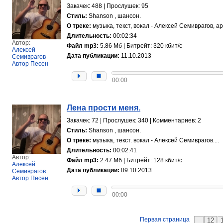
Закачек: 488 | Прослушек: 95
Стиль:
Shanson , шансон.
О треке:
музыка, текст, вокал - Алексей Семиврагов, ар
Длительность:
00:02:34
Автор:
Файл mp3:
5.86 Мб | Битрейт: 320 кбит/с
Алексей
Дата публикации:
11.10.2013
Семиврагов
Автор Песен
00:00
Лена прости меня.
Закачек: 72 | Прослушек: 340 | Комментариев: 2
Стиль:
Shanson , шансон.
О треке:
музыка, текст. вокал - Алексей Семиврагов....
Длительность:
00:02:41
Автор:
Файл mp3:
2.47 Мб | Битрейт: 128 кбит/с
Алексей
Дата публикации:
09.10.2013
Семиврагов
Автор Песен
00:00
Первая страница
12