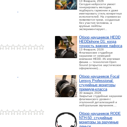
13 Февраля, 2026
Сегодня нейросети умеют
генерировать мелодии,
подбирать гармонии и даже
имитировать стиль конкретных
исполнителей. На стримингах
появляются треки, созданные
без участия человека, а
крупные лейблы
экспериментируют...
Обзор наушников HEDD
HEDDphone D1: когда
точность важнее пафоса
13 Февраля, 2026
Флагманские студийные
наушники от немецкой
компании HEDD. Их ключевая
фишка — технология Open
Sound (открытое акустическое
оформление)....
Обзор наушников Focal
Lensys Professional:
студийные мониторы
премиум‑класса
30 января, 2026
Закрытые студийные наушники
флагманского уровня с
эталонной детализацией и
нейтральным звучанием....
Обзор наушников RODE
NTH-50: студийные
мониторы за разумные
деньги