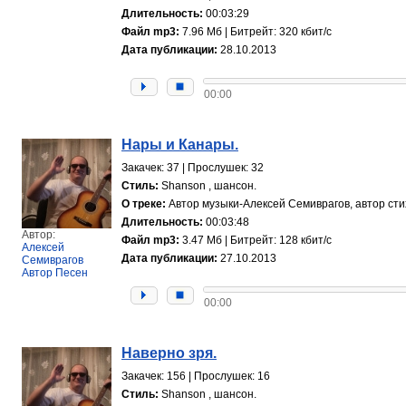
Длительность:
00:03:29
Файл mp3:
7.96 Мб | Битрейт: 320 кбит/с
Дата публикации:
28.10.2013
00:00
Нары и Канары.
Закачек: 37 | Прослушек: 32
Стиль:
Shanson , шансон.
О треке:
Автор музыки-Алексей Семиврагов, автор сти
Длительность:
00:03:48
Автор:
Файл mp3:
3.47 Мб | Битрейт: 128 кбит/с
Алексей
Дата публикации:
27.10.2013
Семиврагов
Автор Песен
00:00
Наверно зря.
Закачек: 156 | Прослушек: 16
Стиль:
Shanson , шансон.