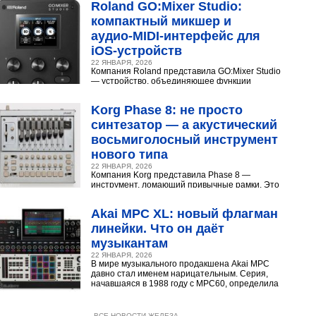
Roland GO:Mixer Studio:
компактный микшер и
аудио‑MIDI‑интерфейс для
iOS‑устройств
22 ЯНВАРЯ, 2026
Компания Roland представила GO:Mixer Studio
— устройство, объединяющее функции
микшера, аудио- и MIDI?интерфейса. Оно
создано для мобильных...
Korg Phase 8: не просто
синтезатор — а акустический
восьмиголосный инструмент
нового типа
22 ЯНВАРЯ, 2026
Компания Korg представила Phase 8 —
инструмент, ломающий привычные рамки. Это
не аналоговый и не цифровой синтезатор, а
нечто принципиально...
Akai MPC XL: новый флагман
линейки. Что он даёт
музыкантам
22 ЯНВАРЯ, 2026
В мире музыкального продакшена Akai MPC
давно стал именем нарицательным. Серия,
начавшаяся в 1988 году с MPC60, определила
звучание хип‑хопа,...
ВСЕ НОВОСТИ ЖЕЛЕЗА