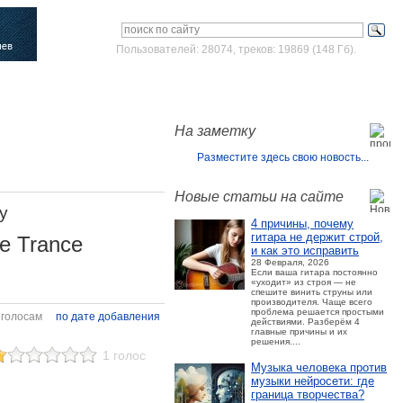
Пользователей: 28074, треков: 19869 (148 Гб).
Войти
Зарегистрироваться
На заметку
Разместите здесь свою новость...
Новые статьи на сайте
y
4 причины, почему
гитара не держит строй,
ve Trance
и как это исправить
28 Февраля, 2026
Если ваша гитара постоянно
«уходит» из строя — не
спешите винить струны или
производителя. Чаще всего
проблема решается простыми
 голосам
по дате добавления
действиями. Разберём 4
главные причины и их
решения....
1 голос
Музыка человека против
музыки нейросети: где
граница творчества?