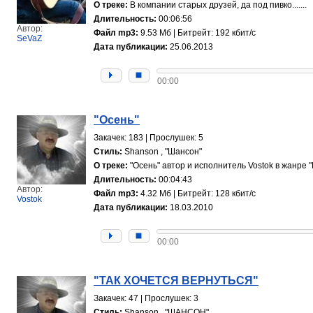
О треке:
В компании старых друзей, да под пивко.......
Длительность:
00:06:56
Автор:
Файл mp3:
9.53 Мб | Битрейт: 192 кбит/с
SeVaZ
Дата публикации:
25.06.2013
00:00
"Осень"
Закачек: 183 | Прослушек: 5
Стиль:
Shanson , "Шансон"
О треке:
"Осень" автор и исполнитель Vostok в жанре "
Длительность:
00:04:43
Автор:
Файл mp3:
4.32 Мб | Битрейт: 128 кбит/с
Vostok
Дата публикации:
18.03.2010
00:00
"ТАК ХОЧЕТСЯ ВЕРНУТЬСЯ"
Закачек: 47 | Прослушек: 3
Стиль:
Shanson , "ШАНСОН"