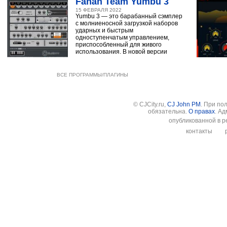
Fanan Team Yumbu 3
15 ФЕВРАЛЯ 2022
Yumbu 3 — это барабанный сэмплер
с молниеносной загрузкой наборов
ударных и быстрым
одноступенчатым управлением,
приспособленный для живого
использования. В новой версии
ВСЕ ПРОГРАММЫ/ПЛАГИНЫ
© CJCity.ru,
CJ John PM
. При по
обязательна.
О правах
. А
опубликованной в р
контакты