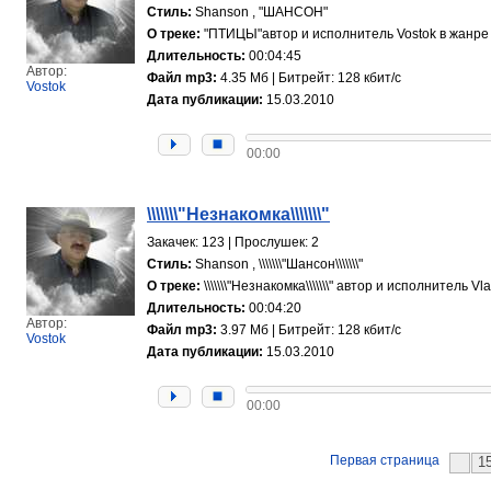
Стиль:
Shanson , "ШАНСОН"
О треке:
"ПТИЦЫ"автор и исполнитель Vostok в жанре
Длительность:
00:04:45
Автор:
Файл mp3:
4.35 Мб | Битрейт: 128 кбит/с
Vostok
Дата публикации:
15.03.2010
00:00
\\\\\\\"Незнакомка\\\\\\\"
Закачек: 123 | Прослушек: 2
Стиль:
Shanson , \\\\\\\"Шансон\\\\\\\"
О треке:
\\\\\\\"Незнакомка\\\\\\\" автор и исполнитель Vladi
Длительность:
00:04:20
Автор:
Файл mp3:
3.97 Мб | Битрейт: 128 кбит/с
Vostok
Дата публикации:
15.03.2010
00:00
Первая страница
1