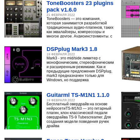
ToneBoosters 23 plugins
pack v1.6.0
21 ФЕВРАЛЯ 2022
ToneBoosters — это компания,
которая занимается разработкой
традиционных аудио-плагинов, таких
как эквалайзеры, компрессоры и
многое другое. Аудиоинструменты, с
помощью
DSPplug Mark3 1.8
19 ФЕВРАЛЯ 2022
Mark3 - это mid/side лимитер с
монофоническим, стереофоническим
и расширенным режимами. Как и
предыдущие предложения DSPplug,
mark3 предназначен только для
Windows, но поддержка
Guitarml TS-M1N1 1.1.0
19 ФЕВРАЛЯ 2022
Бесплатный овердрайв на основе
нейросетиTS-M1N3 — это гитарный
плагин, клон классической педали
овердрайва TS-9 Tubescreamer. Для
создания модели поведения ручек
драйва