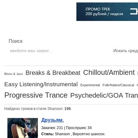
Главная
Софт
Музыка
Статьи
Музыканты
Словарь
Поиск
Искать сред
Chillout/Ambient
Breaks & Breakbeat
Blues & Jazz
Easy Listening/Instrumental
Experimental
Folk/Native/Classical
Progressive Trance
Psychedelic/GOA Tra
Найдено треков в стиле Shanson:
196
.
Друзьям.
Закачек: 231 | Прослушек: 34
Стиль:
Shanson , Вероятно шансон.