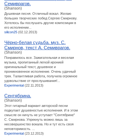
Семиврагов.
(Shanson)
Душевная песня. Отличный вокал. Желаю
больших творческих побед Сергею Смирнову.
Хотелось бы послушать другие композиции в
его исполнении...
silicon25
(02.12.2013)
Чёрно-белая судьба. муз. С.
Смирнов, текст А. Семиврагов.
(Shanson)
Понравилось все. Зажигательная и веселая
музыка, пропитанный легкой иронией
оригинальный текст, душевное и
проникновенное исполнение. Очень удачный
трек. Талантливая работа, получила огромное
удовольствие от прослушивания!...
Experimental
(22.11.2013)
Cентябрина.
(Shanson)
Этот гитарный вариант авторской песни
подкупает душевностью исполнения. И в этом
смысле он ничуть не уступает "Сентябрине"
С. Смирнова. Упрекнуть можно лишь за
несовершенство вокала. Но и тут есть своя
неповторимость. ...
Experimental
(23.12.2013)