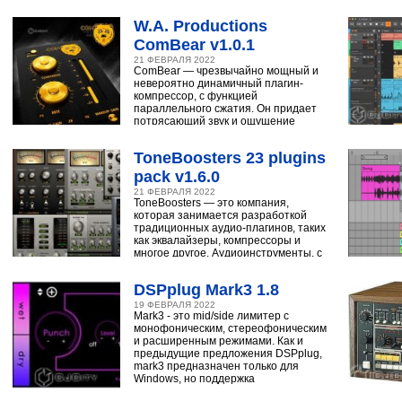
W.A. Productions
ComBear v1.0.1
21 ФЕВРАЛЯ 2022
ComBear — чрезвычайно мощный и
невероятно динамичный плагин-
компрессор, с функцией
параллельного сжатия. Он придает
потрясающий звук и ощущение
ударным, синтезатору,
ToneBoosters 23 plugins
pack v1.6.0
21 ФЕВРАЛЯ 2022
ToneBoosters — это компания,
которая занимается разработкой
традиционных аудио-плагинов, таких
как эквалайзеры, компрессоры и
многое другое. Аудиоинструменты, с
помощью
DSPplug Mark3 1.8
19 ФЕВРАЛЯ 2022
Mark3 - это mid/side лимитер с
монофоническим, стереофоническим
и расширенным режимами. Как и
предыдущие предложения DSPplug,
mark3 предназначен только для
Windows, но поддержка