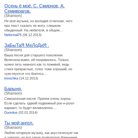
Осень ё моё. С. Смирнов, А.
Семиврагов.
(Shanson)
Не моя музыка, но мелодия отличная, чего
про текст сказать не могу, слишком
обыденный. На любителя, в общем....
Neformal75
(06.12.2013)
ЗаБыТаЯ МеЛоДиЯ .
(Shanson)
Ваша песня для старшего поколения.
Включила маме, ей понравилось. Только
нужно петь немного как то поживей, ведь
стихи прекрасные, голос тоже хороший, но
чувствуется что боитесь....
Innochka
(14.12.2013)
Барыня.
(Shanson)
Симпатичная песня. Припев очень хорош.
Если сделать эдакий подвижный рок-н-ролл-
вариант, то будет великолепно....
Duovitus
(02.01.2014)
Ты мой ангел.
(Shanson)
Люблю гитарную музыку, как акустическую так
и электро, но вот такое подворотне бренчание,