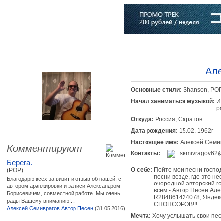
Главная
Софт
Музыка
Статьи
Музыканты
Словарь
Але
Основные стили:
Shanson, PO
Начал заниматься музыкой:
И
р
Откуда:
Россия, Саратов.
Дата рождения:
15.02. 1962г
Настоящее имя:
Алексей Семи
Комментируют
Контакты:
semivragov62@
Берега.
О себе:
Пойте мои песни господ
(POP)
песни везде, где это 
Благодарю всех за визит и отзыв об нашей, с
очередной авторский 
автором аранжировки и записи Александром
всем - Автор Песен Ал
Борисевичем, совместной работе. Мы очень
R284861424078, Яндекс
рады Вашему вниманию!...
СПОНСОРОВ!!!
Алексей Семиврагов Автор Песен
(31.05.2016)
Мечта:
Хочу услышать свои пес