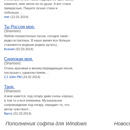
извините, мне лично не по душе. А вот стихи
прекрасные. Пишите лучше стихи и
побольше....
mer
(12.01.2014)
Ты Россия моя.
(Shanson)
Люблю патриотичные песни, сегодня такие -
редко встретишь. В наше время все больше
становится модным родину ругать)...
Ксения
(02.03.2014)
Cинеокая моя.
(Shanson)
Очень красивая и жизнеутверждающая песня,
послушал с удовольствием....
CJ John PM
(24.02.2014)
Таня.
(Shanson)
А мне кажется, под гитару даже очень хорошо,
в том то и вся изюминка. Музыкальное
сопровождение под гитару, передает то, что
автор чувствует....
Barss
(01.03.2014)
Пополнения софта для Windows
Новос