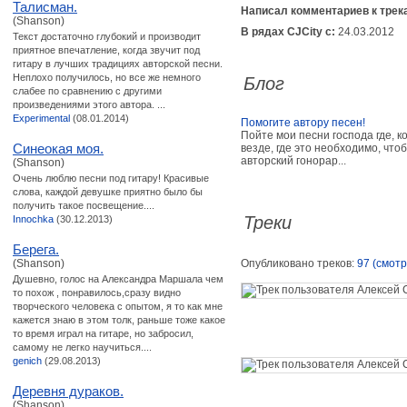
Талисман.
Написал комментариев к трек
(Shanson)
В рядах CJCity с:
24.03.2012
Текст достаточно глубокий и производит
приятное впечатление, когда звучит под
гитару в лучших традициях авторской песни.
Неплохо получилось, но все же немного
Блог
слабее по сравнению с другими
произведениями этого автора. ...
Experimental
(08.01.2014)
Помогите автору песен!
Пойте мои песни господа где, к
Синеокая моя.
везде, где это необходимо, чт
авторский гонорар...
(Shanson)
Очень люблю песни под гитару! Красивые
слова, каждой девушке приятно было бы
получить такое посвещение....
Треки
Innochka
(30.12.2013)
Берега.
(Shanson)
Опубликовано треков:
97 (смотр
Душевно, голос на Александра Маршала чем
то похож , понравилось,сразу видно
творческого человека с опытом, я то как мне
кажется знаю в этом толк, раньше тоже какое
то время играл на гитаре, но забросил,
самому не легко научиться....
genich
(29.08.2013)
Деревня дураков.
(Shanson)