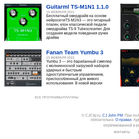
Guitarml TS-M1N1 1.1.0
19 ФЕВРАЛЯ 2022
Бесплатный овердрайв на основе
нейросетиTS-M1N3 — это гитарный
плагин, клон классической педали
овердрайва TS-9 Tubescreamer. Для
создания модели поведения ручек
драйва
Fanan Team Yumbu 3
15 ФЕВРАЛЯ 2022
Yumbu 3 — это барабанный сэмплер
с молниеносной загрузкой наборов
ударных и быстрым
одноступенчатым управлением,
приспособленный для живого
использования. В новой версии
ВСЕ ПРОГРАММЫ/ПЛАГИНЫ
© CJCity.ru,
CJ John PM
. При по
обязательна.
О правах
. А
опубликованной в р
контакты