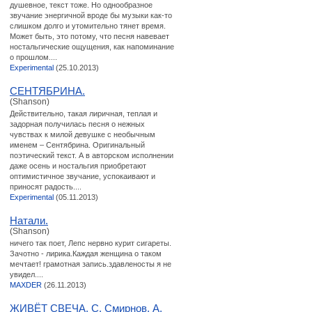
душевное, текст тоже. Но однообразное
звучание энергичной вроде бы музыки как-то
слишком долго и утомительно тянет время.
Может быть, это потому, что песня навевает
ностальгические ощущения, как напоминание
о прошлом....
Experimental
(25.10.2013)
CЕНТЯБРИНА.
(Shanson)
Действительно, такая лиричная, теплая и
задорная получилась песня о нежных
чувствах к милой девушке с необычным
именем – Сентябрина. Оригинальный
поэтический текст. А в авторском исполнении
даже осень и ностальгия приобретают
оптимистичное звучание, успокаивают и
приносят радость....
Experimental
(05.11.2013)
Натали.
(Shanson)
ничего так поет, Лепс нервно курит сигареты.
Зачотно - лирика.Каждая женщина о таком
мечтает! грамотная запись.здавленосты я не
увидел....
MAXDER
(26.11.2013)
ЖИВЁТ СВЕЧА. С. Смирнов, А.