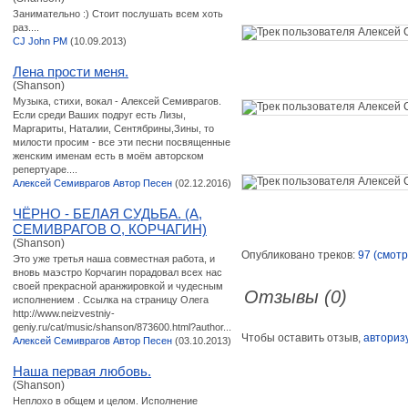
Занимательно :) Стоит послушать всем хоть
раз....
CJ John PM
(10.09.2013)
Лена прости меня.
(Shanson)
Музыка, стихи, вокал - Алексей Семиврагов.
Если среди Ваших подруг есть Лизы,
Маргариты, Наталии, Сентябрины,Зины, то
милости просим - все эти песни посвященные
женским именам есть в моём авторском
репертуаре....
Алексей Семиврагов Автор Песен
(02.12.2016)
ЧЁРНО - БЕЛАЯ СУДЬБА. (А,
СЕМИВРАГОВ О, КОРЧАГИН)
(Shanson)
Опубликовано треков:
97 (смотр
Это уже третья наша совместная работа, и
вновь маэстро Корчагин порадовал всех нас
своей прекрасной аранжировкой и чудесным
Отзывы (0)
исполнением . Ссылка на страницу Олега
http://www.neizvestniy-
geniy.ru/cat/music/shanson/873600.html?author...
Чтобы оставить отзыв,
авториз
Алексей Семиврагов Автор Песен
(03.10.2013)
Наша первая любовь.
(Shanson)
Неплохо в общем и целом. Исполнение