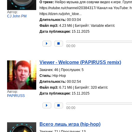
О треке:
Нейро музыка для озвучки видео к игре. Групп
https://rutube.ru/channel/20384317/ Канал на YouTube
Автор:
https://dzen.ru/john_ldoe...
CJ John PM
Длительность:
00:03:04
Файл mp3:
4.23 Мб | Битрейт: Variable кбит/с
Дата публикации:
15.11.2025
00:00
Viewer - Welcome (PAPIRUSS remix)
Закачек: 46 | Прослушек: 5
Стиль:
Hip-Hop
Длительность:
00:02:54
Файл mp3:
6.71 Мб | Битрейт: 320 кбит/с
Автор:
Дата публикации:
15.11.2025
PAPIRUSS
00:00
Всего лишь игра (hip-hop)
Закачек: 71 | Прослушек: 13