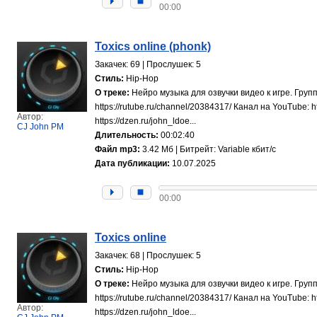
00:00
Toxics online (phonk)
Закачек: 69 | Прослушек: 5
Стиль:
Hip-Hop
О треке:
Нейро музыка для озвучки видео к игре. Групп
https://rutube.ru/channel/20384317/ Канал на YouTube
Автор:
https://dzen.ru/john_ldoe...
CJ John PM
Длительность:
00:02:40
Файл mp3:
3.42 Мб | Битрейт: Variable кбит/с
Дата публикации:
10.07.2025
00:00
Toxics online
Закачек: 68 | Прослушек: 5
Стиль:
Hip-Hop
О треке:
Нейро музыка для озвучки видео к игре. Групп
https://rutube.ru/channel/20384317/ Канал на YouTube
Автор:
https://dzen.ru/john_ldoe...