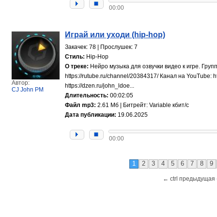
00:00
Играй или уходи (hip-hop)
Закачек: 78 | Прослушек: 7
Стиль:
Hip-Hop
О треке:
Нейро музыка для озвучки видео к игре. Групп
https://rutube.ru/channel/20384317/ Канал на YouTube
Автор:
https://dzen.ru/john_ldoe...
CJ John PM
Длительность:
00:02:05
Файл mp3:
2.61 Мб | Битрейт: Variable кбит/с
Дата публикации:
19.06.2025
00:00
1
2
3
4
5
6
7
8
9
← ctrl предыдущая 