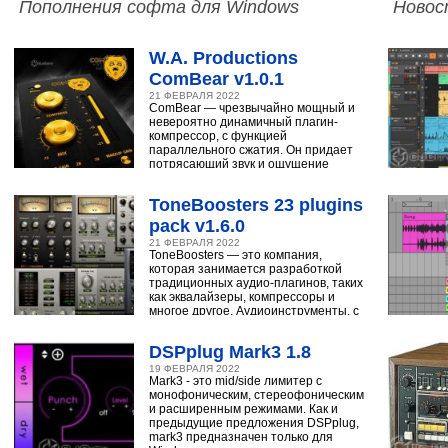
Пополнения софта для Windows
Новос
W.A. Productions
ComBear v1.0.1
21 ФЕВРАЛЯ 2022
ComBear — чрезвычайно мощный и
невероятно динамичный плагин-
компрессор, с функцией
параллельного сжатия. Он придает
потрясающий звук и ощущение
ударным, синтезатору,
ToneBoosters 23 plugins
pack v1.6.0
21 ФЕВРАЛЯ 2022
ToneBoosters — это компания,
которая занимается разработкой
традиционных аудио-плагинов, таких
как эквалайзеры, компрессоры и
многое другое. Аудиоинструменты, с
помощью
DSPplug Mark3 1.8
19 ФЕВРАЛЯ 2022
Mark3 - это mid/side лимитер с
монофоническим, стереофоническим
и расширенным режимами. Как и
предыдущие предложения DSPplug,
mark3 предназначен только для