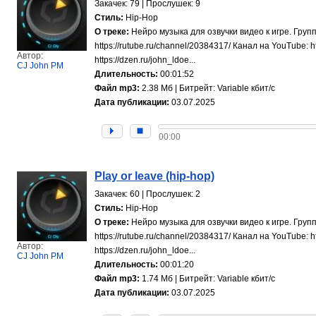
Закачек: 79 | Прослушек: 9
Стиль:
Hip-Hop
О треке:
Нейро музыка для озвучки видео к игре. Групп
https://rutube.ru/channel/20384317/ Канал на YouTube
Автор:
https://dzen.ru/john_ldoe...
CJ John PM
Длительность:
00:01:52
Файл mp3:
2.38 Мб | Битрейт: Variable кбит/с
Дата публикации:
03.07.2025
00:00
Play or leave (hip-hop)
Закачек: 60 | Прослушек: 2
Стиль:
Hip-Hop
О треке:
Нейро музыка для озвучки видео к игре. Групп
https://rutube.ru/channel/20384317/ Канал на YouTube
Автор:
https://dzen.ru/john_ldoe...
CJ John PM
Длительность:
00:01:20
Файл mp3:
1.74 Мб | Битрейт: Variable кбит/с
Дата публикации:
03.07.2025