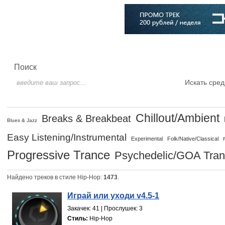
Главная
Софт
Музыка
Статьи
Музыканты
Словарь
Поиск
Искать сред
Chillout/Ambient
Breaks & Breakbeat
Blues & Jazz
Easy Listening/Instrumental
Experimental
Folk/Native/Classical
Progressive Trance
Psychedelic/GOA Tra
Найдено треков в стиле Hip-Hop:
1473
.
Играй или уходи v4.5-1
Закачек: 41 | Прослушек: 3
Стиль:
Hip-Hop