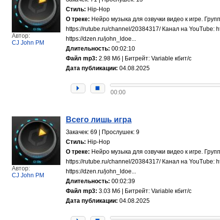
Стиль:
Hip-Hop
О треке:
Нейро музыка для озвучки видео к игре. Групп
https://rutube.ru/channel/20384317/ Канал на YouTube
Автор:
https://dzen.ru/john_ldoe...
CJ John PM
Длительность:
00:02:10
Файл mp3:
2.98 Мб | Битрейт: Variable кбит/с
Дата публикации:
04.08.2025
00:00
Всего лишь игра
Закачек: 69 | Прослушек: 9
Стиль:
Hip-Hop
О треке:
Нейро музыка для озвучки видео к игре. Групп
https://rutube.ru/channel/20384317/ Канал на YouTube
Автор:
https://dzen.ru/john_ldoe...
CJ John PM
Длительность:
00:02:39
Файл mp3:
3.03 Мб | Битрейт: Variable кбит/с
Дата публикации:
04.08.2025