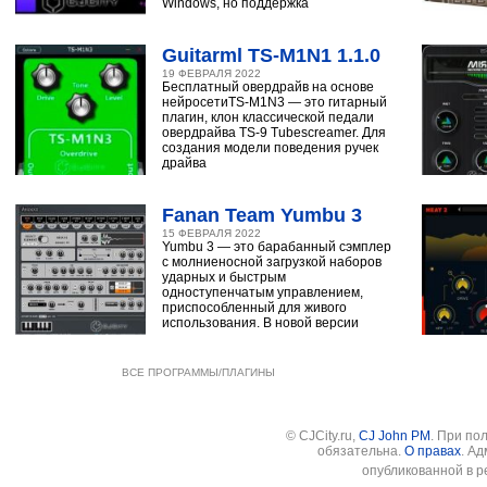
Windows, но поддержка
Guitarml TS-M1N1 1.1.0
19 ФЕВРАЛЯ 2022
Бесплатный овердрайв на основе
нейросетиTS-M1N3 — это гитарный
плагин, клон классической педали
овердрайва TS-9 Tubescreamer. Для
создания модели поведения ручек
драйва
Fanan Team Yumbu 3
15 ФЕВРАЛЯ 2022
Yumbu 3 — это барабанный сэмплер
с молниеносной загрузкой наборов
ударных и быстрым
одноступенчатым управлением,
приспособленный для живого
использования. В новой версии
ВСЕ ПРОГРАММЫ/ПЛАГИНЫ
© CJCity.ru,
CJ John PM
. При по
обязательна.
О правах
. А
опубликованной в р