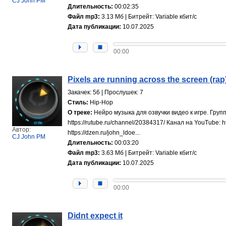
CJ John PM
Длительность:
00:02:35
Файл mp3:
3.13 Мб | Битрейт: Variable кбит/с
Дата публикации:
10.07.2025
00:00
Pixels are running across the screen (rap
Закачек: 56 | Прослушек: 7
Стиль:
Hip-Hop
О треке:
Нейро музыка для озвучки видео к игре. Групп
https://rutube.ru/channel/20384317/ Канал на YouTube
Автор:
https://dzen.ru/john_ldoe...
CJ John PM
Длительность:
00:03:20
Файл mp3:
3.63 Мб | Битрейт: Variable кбит/с
Дата публикации:
10.07.2025
00:00
Didnt expect it