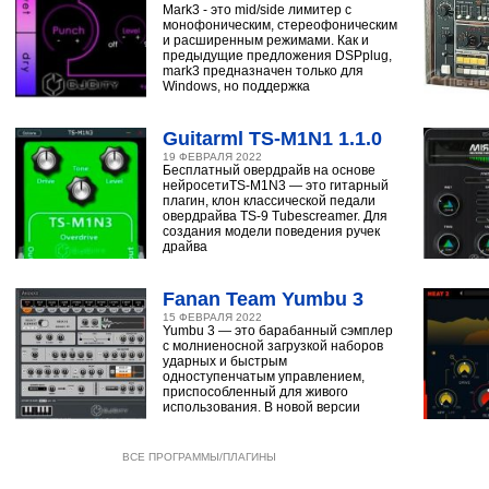
Mark3 - это mid/side лимитер с
монофоническим, стереофоническим
и расширенным режимами. Как и
предыдущие предложения DSPplug,
mark3 предназначен только для
Windows, но поддержка
Guitarml TS-M1N1 1.1.0
19 ФЕВРАЛЯ 2022
Бесплатный овердрайв на основе
нейросетиTS-M1N3 — это гитарный
плагин, клон классической педали
овердрайва TS-9 Tubescreamer. Для
создания модели поведения ручек
драйва
Fanan Team Yumbu 3
15 ФЕВРАЛЯ 2022
Yumbu 3 — это барабанный сэмплер
с молниеносной загрузкой наборов
ударных и быстрым
одноступенчатым управлением,
приспособленный для живого
использования. В новой версии
ВСЕ ПРОГРАММЫ/ПЛАГИНЫ