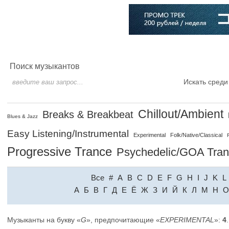
Главная
Софт
Музыка
Статьи
Музыканты
Словарь
Поиск музыкантов
Искать среди
Chillout/Ambient
Breaks & Breakbeat
Blues & Jazz
Easy Listening/Instrumental
Experimental
Folk/Native/Classical
Progressive Trance
Psychedelic/GOA Tra
Все
#
A
B
C
D
E
F
G
H
I
J
K
L
A
Б
В
Г
Д
Е
Ё
Ж
З
И
Й
К
Л
М
Н
О
Музыканты на букву «
G
», предпочитающие «
EXPERIMENTAL
»:
4
.