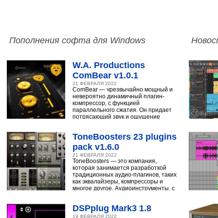
Пополнения софта для Windows
Новос
W.A. Productions
ComBear v1.0.1
21 ФЕВРАЛЯ 2022
ComBear — чрезвычайно мощный и
невероятно динамичный плагин-
компрессор, с функцией
параллельного сжатия. Он придает
потрясающий звук и ощущение
ударным, синтезатору,
ToneBoosters 23 plugins
pack v1.6.0
21 ФЕВРАЛЯ 2022
ToneBoosters — это компания,
которая занимается разработкой
традиционных аудио-плагинов, таких
как эквалайзеры, компрессоры и
многое другое. Аудиоинструменты, с
помощью
DSPplug Mark3 1.8
19 ФЕВРАЛЯ 2022