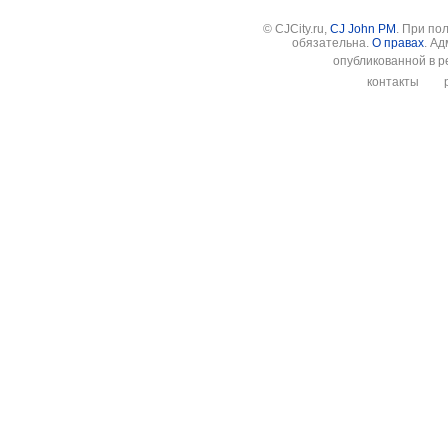
© CJCity.ru,
CJ John PM
. При по
обязательна.
О правах
. А
опубликованной в р
контакты