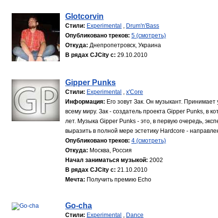
Glotcorvin
Стили:
Experimental
,
Drum'n'Bass
Опубликовано треков:
5 (смотреть)
Откуда:
Днепропетровск, Украина
В рядах CJCity с:
29.10.2010
Gipper Punks
Стили:
Experimental
,
x'Core
Информация:
Его зовут Зак. Он музыкант. Принимает
всему миру. Зак - создатель проекта Gipper Punks, в
лет. Музыка Gipper Punks - это, в первую очередь, э
выразить в полной мере эстетику Hardcore - направлени
Опубликовано треков:
4 (смотреть)
Откуда:
Москва, Россия
Начал заниматься музыкой:
2002
В рядах CJCity с:
21.10.2010
Мечта:
Получить премию Echo
Go-cha
Стили:
Experimental
,
Dance