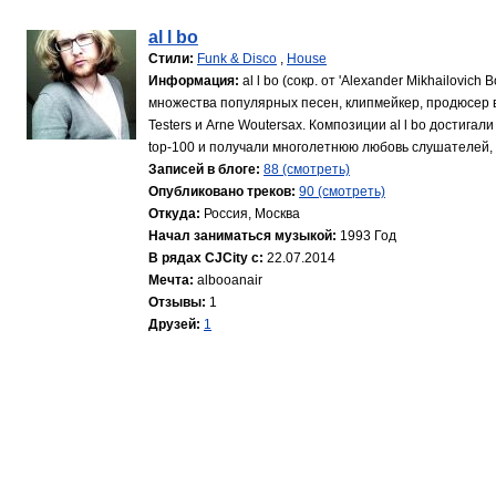
al l bo
Стили:
Funk & Disco
,
House
Информация:
al l bo (сокр. от 'Alexander Mikhailovic
множества популярных песен, клипмейкер, продюсер во
Testers и Arne Woutersax. Композиции al l bo достиг
top-100 и получали многолетнюю любовь слушателей, 
Записей в блоге:
88 (смотреть)
Опубликовано треков:
90 (смотреть)
Откуда:
Россия, Москва
Начал заниматься музыкой:
1993 Год
В рядах CJCity с:
22.07.2014
Мечта:
albooanair
Отзывы:
1
Друзей:
1