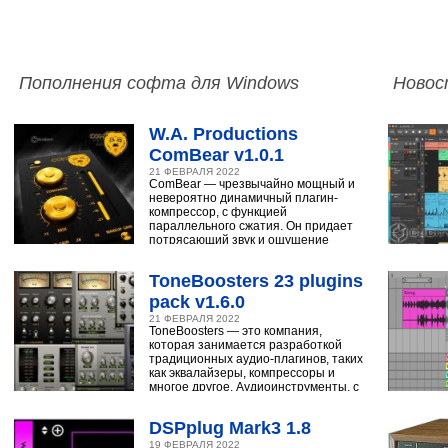
Пополнения софта для Windows
Новос
W.A. Productions
ComBear v1.0.1
21 ФЕВРАЛЯ 2022
ComBear — чрезвычайно мощный и
невероятно динамичный плагин-
компрессор, с функцией
параллельного сжатия. Он придает
потрясающий звук и ощущение
ударным, синтезатору,
ToneBoosters 23 plugins
pack v1.6.0
21 ФЕВРАЛЯ 2022
ToneBoosters — это компания,
которая занимается разработкой
традиционных аудио-плагинов, таких
как эквалайзеры, компрессоры и
многое другое. Аудиоинструменты, с
помощью
DSPplug Mark3 1.8
19 ФЕВРАЛЯ 2022