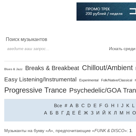
Главная
Софт
Музыка
Статьи
Музыканты
Словарь
Поиск музыкантов
Искать среди
Chillout/Ambient
Breaks & Breakbeat
Blues & Jazz
Easy Listening/Instrumental
Experimental
Folk/Native/Classical
Progressive Trance
Psychedelic/GOA Tra
Все
#
A
B
C
D
E
F
G
H
I
J
K
L
A
Б
В
Г
Д
Е
Ё
Ж
З
И
Й
К
Л
М
Н
О
Музыканты на букву «
A
», предпочитающие «
FUNK & DISCO
»:
1
.