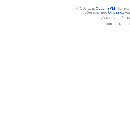
© CJCity.ru,
CJ John PM
. При по
обязательна.
О правах
. А
опубликованной в р
контакты