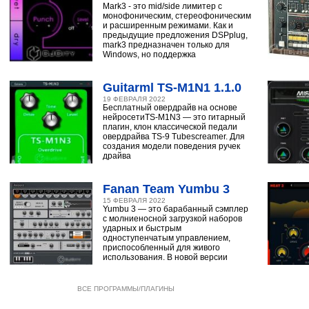
Mark3 - это mid/side лимитер с
монофоническим, стереофоническим
и расширенным режимами. Как и
предыдущие предложения DSPplug,
mark3 предназначен только для
Windows, но поддержка
Guitarml TS-M1N1 1.1.0
19 ФЕВРАЛЯ 2022
Бесплатный овердрайв на основе
нейросетиTS-M1N3 — это гитарный
плагин, клон классической педали
овердрайва TS-9 Tubescreamer. Для
создания модели поведения ручек
драйва
Fanan Team Yumbu 3
15 ФЕВРАЛЯ 2022
Yumbu 3 — это барабанный сэмплер
с молниеносной загрузкой наборов
ударных и быстрым
одноступенчатым управлением,
приспособленный для живого
использования. В новой версии
ВСЕ ПРОГРАММЫ/ПЛАГИНЫ