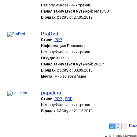
Нет опубликованных треков.
Начал заниматься музыкой:
renavr60
В рядах CJCity с:
27.05.2019
PraDed
Стили:
POP
Информация:
Пенсионер...
Нет опубликованных треков.
Откуда:
Казань
Начал заниматься музыкой:
2015г
В рядах CJCity с:
03.09.2015
Мечта:
Мир во всем Мире
papalera
Стили:
POP
,
POP
Нет опубликованных треков.
В рядах CJCity с:
21.12.2013
Пос
1
2
← ctrl предыдущая