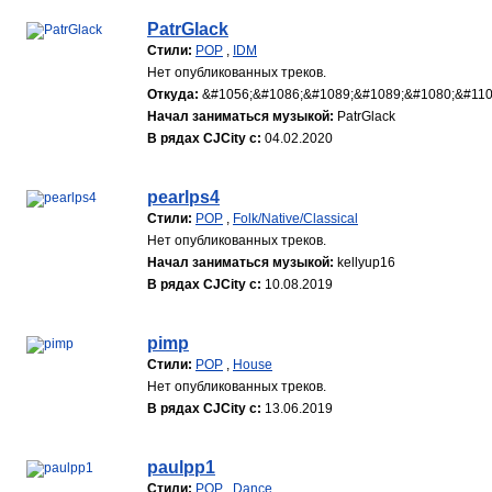
PatrGlack
Стили:
POP
,
IDM
Нет опубликованных треков.
Откуда:
&#1056;&#1086;&#1089;&#1089;&#1080;&#110
Начал заниматься музыкой:
PatrGlack
В рядах CJCity с:
04.02.2020
pearlps4
Стили:
POP
,
Folk/Native/Classical
Нет опубликованных треков.
Начал заниматься музыкой:
kellyup16
В рядах CJCity с:
10.08.2019
pimp
Стили:
POP
,
House
Нет опубликованных треков.
В рядах CJCity с:
13.06.2019
paulpp1
Стили:
POP
,
Dance