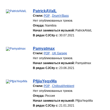
PatrickAValL
Стили:
POP
,
Drum'n'Bass
Нет опубликованных треков.
Откуда:
Namibia
Начал заниматься музыкой:
PatrickAValL
В рядах CJCity с:
30.07.2021
Pamyatmax
Стили:
POP
,
UK Garage
Нет опубликованных треков.
Начал заниматься музыкой:
Pamyatmax
В рядах CJCity с:
23.06.2021
PfjjiaYeqxMa
Стили:
POP
,
Chillout/Ambient
Нет опубликованных треков.
Откуда:
Россия
Начал заниматься музыкой:
PfjjiaYeqxMa
В рядах CJCity с:
21.01.2021