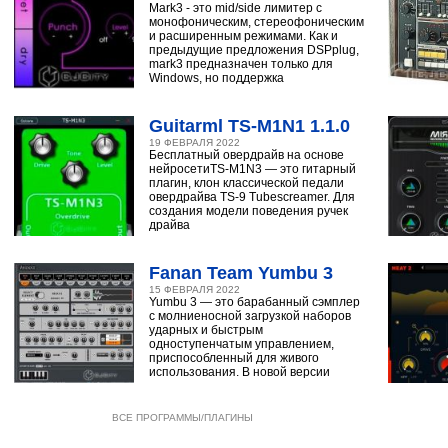
Mark3 - это mid/side лимитер с
монофоническим, стереофоническим
и расширенным режимами. Как и
предыдущие предложения DSPplug,
mark3 предназначен только для
Windows, но поддержка
Guitarml TS-M1N1 1.1.0
19 ФЕВРАЛЯ 2022
Бесплатный овердрайв на основе
нейросетиTS-M1N3 — это гитарный
плагин, клон классической педали
овердрайва TS-9 Tubescreamer. Для
создания модели поведения ручек
драйва
Fanan Team Yumbu 3
15 ФЕВРАЛЯ 2022
Yumbu 3 — это барабанный сэмплер
с молниеносной загрузкой наборов
ударных и быстрым
одноступенчатым управлением,
приспособленный для живого
использования. В новой версии
ВСЕ ПРОГРАММЫ/ПЛАГИНЫ