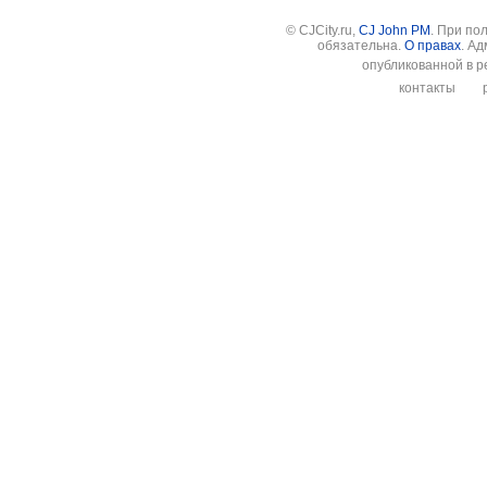
© CJCity.ru,
CJ John PM
. При по
обязательна.
О правах
. А
опубликованной в р
контакты