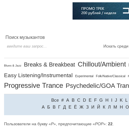
Главная
Софт
Музыка
Статьи
Музыканты
Словарь
Поиск музыкантов
Искать среди
Chillout/Ambient
Breaks & Breakbeat
Blues & Jazz
Easy Listening/Instrumental
Experimental
Folk/Native/Classical
Progressive Trance
Psychedelic/GOA Tra
Все
#
A
B
C
D
E
F
G
H
I
J
K
L
A
Б
В
Г
Д
Е
Ё
Ж
З
И
Й
К
Л
М
Н
О
Пользователи на букву «
P
», предпочитающие «
POP
»:
22
.