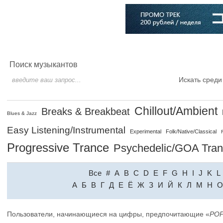
Главная
Софт
Музыка
Статьи
Музыканты
Словарь
Поиск музыкантов
Искать среди
Chillout/Ambient
Breaks & Breakbeat
Blues & Jazz
Easy Listening/Instrumental
Experimental
Folk/Native/Classical
Progressive Trance
Psychedelic/GOA Tra
Все
#
A
B
C
D
E
F
G
H
I
J
K
L
A
Б
В
Г
Д
Е
Ё
Ж
З
И
Й
К
Л
М
Н
О
Пользователи, начинающиеся на цифры, предпочитающие «
PO