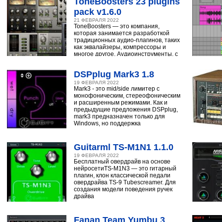
ToneBoosters 23 plugins
pack v1.6.0
21 ФЕВРАЛЯ 2022
ToneBoosters — это компания,
которая занимается разработкой
традиционных аудио-плагинов, таких
как эквалайзеры, компрессоры и
многое другое. Аудиоинструменты, с
помощью
DSPplug Mark3 1.8
19 ФЕВРАЛЯ 2022
Mark3 - это mid/side лимитер с
монофоническим, стереофоническим
и расширенным режимами. Как и
предыдущие предложения DSPplug,
mark3 предназначен только для
Windows, но поддержка
Guitarml TS-M1N1 1.1.0
19 ФЕВРАЛЯ 2022
Бесплатный овердрайв на основе
нейросетиTS-M1N3 — это гитарный
плагин, клон классической педали
овердрайва TS-9 Tubescreamer. Для
создания модели поведения ручек
драйва
Fanan Team Yumbu 3