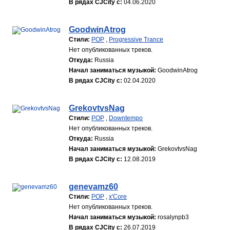
В рядах CJCity с:
04.06.2020
GoodwinAtrog
Стили:
POP
,
Progressive Trance
Нет опубликованных треков.
Откуда:
Russia
Начал заниматься музыкой:
GoodwinAtrog
В рядах CJCity с:
02.04.2020
GrekovtvsNag
Стили:
POP
,
Downtempo
Нет опубликованных треков.
Откуда:
Russia
Начал заниматься музыкой:
GrekovtvsNag
В рядах CJCity с:
12.08.2019
genevamz60
Стили:
POP
,
x'Core
Нет опубликованных треков.
Начал заниматься музыкой:
rosalynpb3
В рядах CJCity с:
26.07.2019