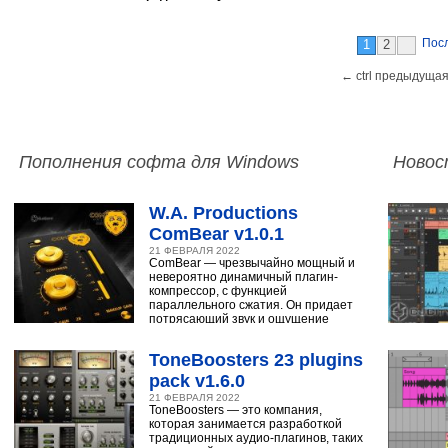
Пос
1
2
← ctrl предыдущая
Пополнения софта для Windows
Новос
W.A. Productions
ComBear v1.0.1
21 ФЕВРАЛЯ 2022
ComBear — чрезвычайно мощный и
невероятно динамичный плагин-
компрессор, с функцией
параллельного сжатия. Он придает
потрясающий звук и ощущение
ударным, синтезатору,
ToneBoosters 23 plugins
pack v1.6.0
21 ФЕВРАЛЯ 2022
ToneBoosters — это компания,
которая занимается разработкой
традиционных аудио-плагинов, таких