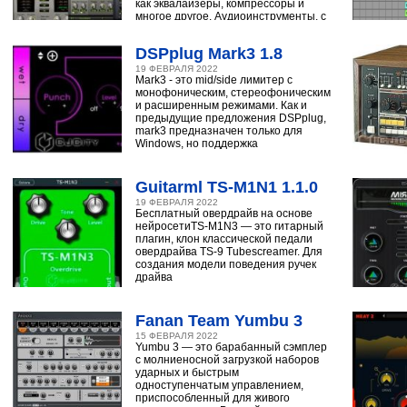
как эквалайзеры, компрессоры и
многое другое. Аудиоинструменты, с
помощью
DSPplug Mark3 1.8
19 ФЕВРАЛЯ 2022
Mark3 - это mid/side лимитер с
монофоническим, стереофоническим
и расширенным режимами. Как и
предыдущие предложения DSPplug,
mark3 предназначен только для
Windows, но поддержка
Guitarml TS-M1N1 1.1.0
19 ФЕВРАЛЯ 2022
Бесплатный овердрайв на основе
нейросетиTS-M1N3 — это гитарный
плагин, клон классической педали
овердрайва TS-9 Tubescreamer. Для
создания модели поведения ручек
драйва
Fanan Team Yumbu 3
15 ФЕВРАЛЯ 2022
Yumbu 3 — это барабанный сэмплер
с молниеносной загрузкой наборов
ударных и быстрым
одноступенчатым управлением,
приспособленный для живого