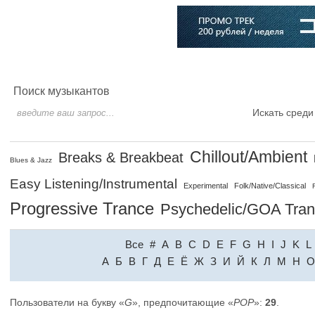
Главная
Софт
Музыка
Статьи
Музыканты
Словарь
Поиск музыкантов
Искать среди
Chillout/Ambient
Breaks & Breakbeat
Blues & Jazz
Easy Listening/Instrumental
Experimental
Folk/Native/Classical
Progressive Trance
Psychedelic/GOA Tra
Все
#
A
B
C
D
E
F
G
H
I
J
K
L
A
Б
В
Г
Д
Е
Ё
Ж
З
И
Й
К
Л
М
Н
О
Пользователи на букву «
G
», предпочитающие «
POP
»:
29
.