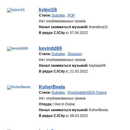
kylexi16
Стили:
Dubstep
,
POP
Нет опубликованных треков.
Начал заниматься музыкой:
brandieoj11
В рядах CJCity с:
07.04.2022
kevindd69
Стили:
Dubstep
,
Shanson
Нет опубликованных треков.
Начал заниматься музыкой:
kaylaae69
В рядах CJCity с:
21.03.2022
KoherBeela
Стили:
Dubstep
,
Psychedelic/GOA Trance
Нет опубликованных треков.
Откуда:
I live in Dubai
Начал заниматься музыкой:
KoherBeela
В рядах CJCity с:
08.03.2022