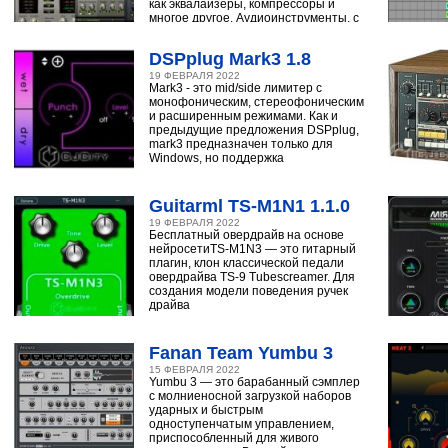
как эквалайзеры, компрессоры и
многое другое. Аудиоинструменты, с
помощью
DSPplug Mark3 1.8
19 ФЕВРАЛЯ 2022
Mark3 - это mid/side лимитер с
монофоническим, стереофоническим
и расширенным режимами. Как и
предыдущие предложения DSPplug,
mark3 предназначен только для
Windows, но поддержка
Guitarml TS-M1N1 1.1.0
19 ФЕВРАЛЯ 2022
Бесплатный овердрайв на основе
нейросетиTS-M1N3 — это гитарный
плагин, клон классической педали
овердрайва TS-9 Tubescreamer. Для
создания модели поведения ручек
драйва
Fanan Team Yumbu 3
15 ФЕВРАЛЯ 2022
Yumbu 3 — это барабанный сэмплер
с молниеносной загрузкой наборов
ударных и быстрым
одноступенчатым управлением,
приспособленный для живого