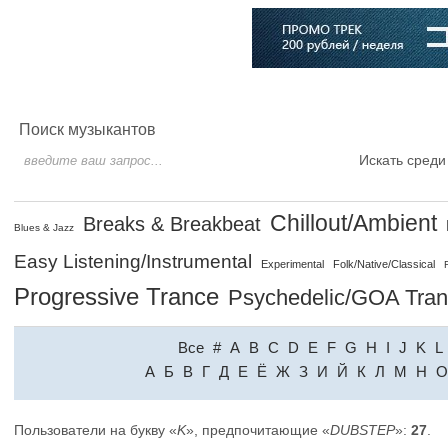
Главная
Софт
Музыка
Статьи
Музыканты
Словарь
Поиск музыкантов
Искать среди
Chillout/Ambient
Breaks & Breakbeat
Blues & Jazz
Easy Listening/Instrumental
Experimental
Folk/Native/Classical
Progressive Trance
Psychedelic/GOA Tra
Все
#
A
B
C
D
E
F
G
H
I
J
K
L
A
Б
В
Г
Д
Е
Ё
Ж
З
И
Й
К
Л
М
Н
О
Пользователи на букву «
K
», предпочитающие «
DUBSTEP
»:
27
.