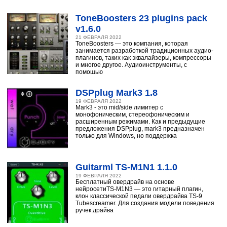
ToneBoosters 23 plugins pack
v1.6.0
21 ФЕВРАЛЯ 2022
ToneBoosters — это компания, которая
занимается разработкой традиционных аудио-
плагинов, таких как эквалайзеры, компрессоры
и многое другое. Аудиоинструменты, с
помощью
DSPplug Mark3 1.8
19 ФЕВРАЛЯ 2022
Mark3 - это mid/side лимитер с
монофоническим, стереофоническим и
расширенным режимами. Как и предыдущие
предложения DSPplug, mark3 предназначен
только для Windows, но поддержка
Guitarml TS-M1N1 1.1.0
19 ФЕВРАЛЯ 2022
Бесплатный овердрайв на основе
нейросетиTS-M1N3 — это гитарный плагин,
клон классической педали овердрайва TS-9
Tubescreamer. Для создания модели поведения
ручек драйва