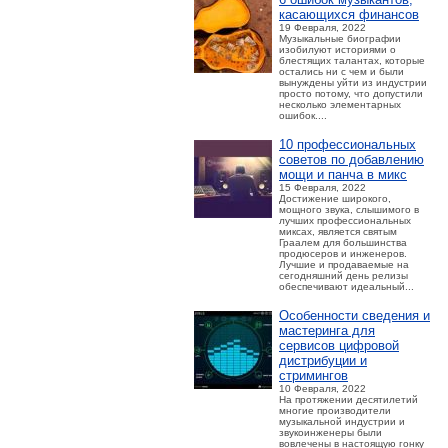
касающихся финансов
19 Февраля, 2022
Музыкальные биографии
изобилуют историями о
блестящих талантах, которые
остались ни с чем и были
вынуждены уйти из индустрии
просто потому, что допустили
несколько элементарных
ошибок....
10 профессиональных
советов по добавлению
мощи и панча в микс
15 Февраля, 2022
Достижение широкого,
мощного звука, слышимого в
лучших профессиональных
миксах, является святым
Граалем для большинства
продюсеров и инженеров.
Лучшие и продаваемые на
сегодняшний день релизы
обеспечивают идеальный...
Особенности сведения и
мастеринга для
сервисов цифровой
дистрибуции и
стримингов
10 Февраля, 2022
На протяжении десятилетий
многие производители
музыкальной индустрии и
звукоинженеры были
вовлечены в настоящую гонку