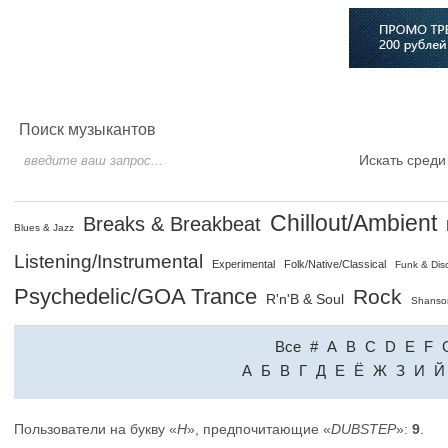
Главная
Софт
Музыка
Статьи
Музыканты
Сло
Поиск музыкантов
Искать среди
Chillout/Ambient
Breaks & Breakbeat
Blues & Jazz
Listening/Instrumental
Experimental
Folk/Native/Classical
Funk & Dis
Psychedelic/GOA Trance
Rock
R'n'B & Soul
Shanso
Все
#
A
B
C
D
E
F
A
Б
В
Г
Д
Е
Ё
Ж
З
И
Й
Пользователи на букву «
H
», предпочитающие «
DUBSTEP
»:
9
.