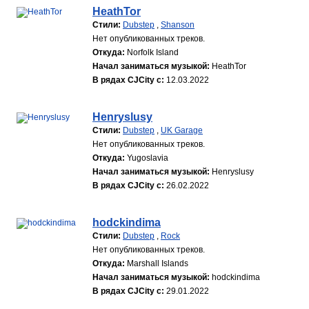
HeathTor
Стили:
Dubstep
,
Shanson
Нет опубликованных треков.
Откуда:
Norfolk Island
Начал заниматься музыкой:
HeathTor
В рядах CJCity с:
12.03.2022
Henryslusy
Стили:
Dubstep
,
UK Garage
Нет опубликованных треков.
Откуда:
Yugoslavia
Начал заниматься музыкой:
Henryslusy
В рядах CJCity с:
26.02.2022
hodckindima
Стили:
Dubstep
,
Rock
Нет опубликованных треков.
Откуда:
Marshall Islands
Начал заниматься музыкой:
hodckindima
В рядах CJCity с:
29.01.2022