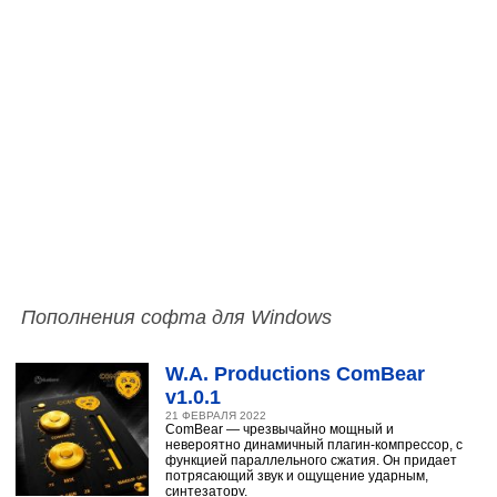
Пополнения софта для Windows
W.A. Productions ComBear
v1.0.1
21 ФЕВРАЛЯ 2022
ComBear — чрезвычайно мощный и
невероятно динамичный плагин-компрессор, с
функцией параллельного сжатия. Он придает
потрясающий звук и ощущение ударным,
синтезатору,