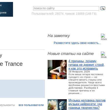
Пользователей: 28074, треков: 19869 (148 Гб).
Войти
Зарегистрироваться
На заметку
Разместите здесь свою новость...
Новые статьи на сайте
y
4 причины, почему
ve Trance
гитара не держит строй,
и как это исправить
28 Февраля, 2026
Если ваша гитара постоянно
«уходит» из строя — не
спешите винить струны или
производителя. Чаще всего
проблема решается простыми
действиями. Разберём 4
главные причины и их
решения....
Музыка человека против
музыки нейросети: где
музыканты
все пользователи
граница творчества?