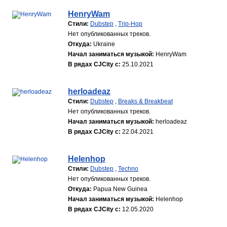
HenryWam
Стили:
Dubstep
,
Trip-Hop
Нет опубликованных треков.
Откуда:
Ukraine
Начал заниматься музыкой:
HenryWam
В рядах CJCity с:
25.10.2021
herloadeaz
Стили:
Dubstep
,
Breaks & Breakbeat
Нет опубликованных треков.
Начал заниматься музыкой:
herloadeaz
В рядах CJCity с:
22.04.2021
Helenhop
Стили:
Dubstep
,
Techno
Нет опубликованных треков.
Откуда:
Papua New Guinea
Начал заниматься музыкой:
Helenhop
В рядах CJCity с:
12.05.2020