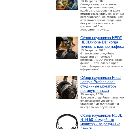
13 Февраля, 2026
Сегодня нейросети умеют
генерировать мелодии,
подбирать гармонии и даже
имитировать стиль конкретных
исполнителей. На стримингах
появляются треки, созданные
без участия человека, а
крупные лейблы
экспериментируют...
Обзор наушников HEDD
HEDDphone D1: когда
точность важнее пафоса
13 Февраля, 2026
Флагманские студийные
наушники от немецкой
компании HEDD. Их ключевая
фишка — технология Open
Sound (открытое акустическое
оформление)....
Обзор наушников Focal
Lensys Professional:
студийные мониторы
премиум‑класса
30 января, 2026
Закрытые студийные наушники
флагманского уровня с
эталонной детализацией и
нейтральным звучанием....
Обзор наушников RODE
NTH-50: студийные
мониторы за разумные
деньги