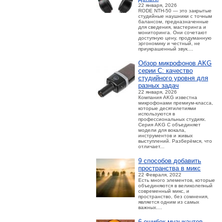
22 января, 2026
RODE NTH-50 — это закрытые
студийные наушники с точным
балансом, предназначенные
для сведения, мастеринга и
мониторинга. Они сочетают
доступную цену, продуманную
эргономику и честный, не
приукрашенный звук....
Обзор микрофонов AKG
серии C: качество
студийного уровня для
разных задач
22 января, 2026
Компания AKG известна
микрофонами премиум-класса,
которые десятилетиями
используются в
профессиональных студиях.
Серия AKG C объединяет
модели для вокала,
инструментов и живых
выступлений. Разберёмся, что
отличает...
9 способов добавить
пространства в микс
22 Февраля, 2022
Есть много элементов, которые
объединяются в великолепный
современный микс, и
пространство, без сомнения,
является одним из самых
важных....
6 ошибок музыкантов,