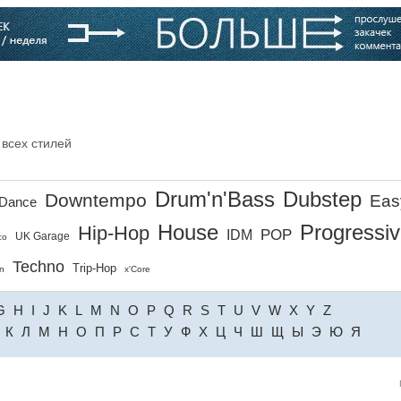
варь
Компании
Блоги
 всех стилей
Drum'n'Bass
Dubstep
Downtempo
Eas
Dance
House
Progressi
Hip-Hop
POP
IDM
UK Garage
co
Techno
Trip-Hop
n
x'Core
G
H
I
J
K
L
M
N
O
P
Q
R
S
T
U
V
W
X
Y
Z
К
Л
М
Н
О
П
Р
С
Т
У
Ф
Х
Ц
Ч
Ш
Щ
Ы
Э
Ю
Я