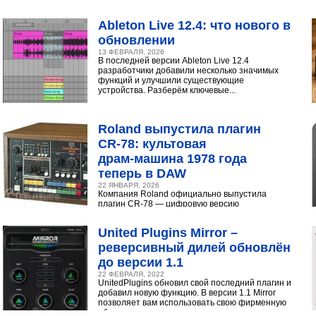
интуитивный интерфейс с продвинутыми
инструментами...
Ableton Live 12.4: что нового в
обновлении
13 ФЕВРАЛЯ, 2026
В последней версии Ableton Live 12.4
разработчики добавили несколько значимых
функций и улучшили существующие
устройства. Разберём ключевые...
Roland выпустила плагин
CR‑78: культовая
драм‑машина 1978 года
теперь в DAW
22 ЯНВАРЯ, 2026
Компания Roland официально выпустила
плагин CR-78 — цифровую версию
легендарной аналоговой драм-машины
1978 года. Инструмент доступен в экосистеме...
United Plugins Mirror –
реверсивный дилей обновлён
до версии 1.1
22 ФЕВРАЛЯ, 2022
UnitedPlugins обновил свой последний плагин и
добавил новую функцию. В версии 1.1 Mirror
позволяет вам использовать свою фирменную
обратную...