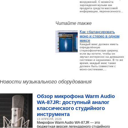
вооружений. С момента
зарождения музыки как
продукта средств массовой
информации, перенесенного...
Читайте также
Как сбалансировать
моно и стерео в одном
миксе
Каждый микс должен иметь
определённую
стереофоническую ширину,
если вы хотите, чтобы он
звучал интересно на домашних
системах и наушниках. В то же
время, каждый микс также
должен быть совместим с
моно-системами,...
Новости музыкального оборудования
Обзор микрофона Warm Audio
WA‑87JR: доступный аналог
классического студийного
инструмента
13 АПРЕЛЯ, 2026
Микрофон Warm Audio WA‑87JR — это
бюджетная версия легендарного студийного