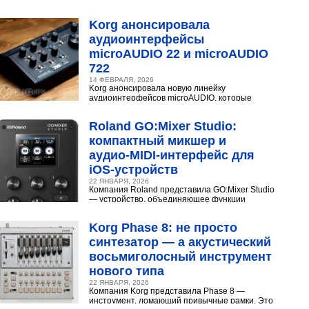
конденсаторного микрофона Neumann U 87.
Разберёмся,...
Korg анонсировала
аудиоинтерфейсы
microAUDIO 22 и microAUDIO
722
14 ФЕВРАЛЯ, 2026
Korg анонсировала новую линейку
аудиоинтерфейсов microAUDIO, которые
сочетают в себе предусилители с интересными
эффектами, включая аналоговый...
Roland GO:Mixer Studio:
компактный микшер и
аудио‑MIDI‑интерфейс для
iOS‑устройств
22 ЯНВАРЯ, 2026
Компания Roland представила GO:Mixer Studio
— устройство, объединяющее функции
микшера, аудио- и MIDI?интерфейса. Оно
создано для мобильных...
Korg Phase 8: не просто
синтезатор — а акустический
восьмиголосный инструмент
нового типа
22 ЯНВАРЯ, 2026
Компания Korg представила Phase 8 —
инструмент, ломающий привычные рамки. Это