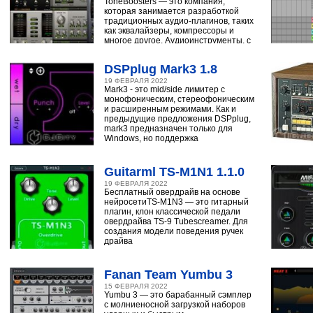
ToneBoosters — это компания,
которая занимается разработкой
традиционных аудио-плагинов, таких
как эквалайзеры, компрессоры и
многое другое. Аудиоинструменты, с
помощью
DSPplug Mark3 1.8
19 ФЕВРАЛЯ 2022
Mark3 - это mid/side лимитер с
монофоническим, стереофоническим
и расширенным режимами. Как и
предыдущие предложения DSPplug,
mark3 предназначен только для
Windows, но поддержка
Guitarml TS-M1N1 1.1.0
19 ФЕВРАЛЯ 2022
Бесплатный овердрайв на основе
нейросетиTS-M1N3 — это гитарный
плагин, клон классической педали
овердрайва TS-9 Tubescreamer. Для
создания модели поведения ручек
драйва
Fanan Team Yumbu 3
15 ФЕВРАЛЯ 2022
Yumbu 3 — это барабанный сэмплер
с молниеносной загрузкой наборов