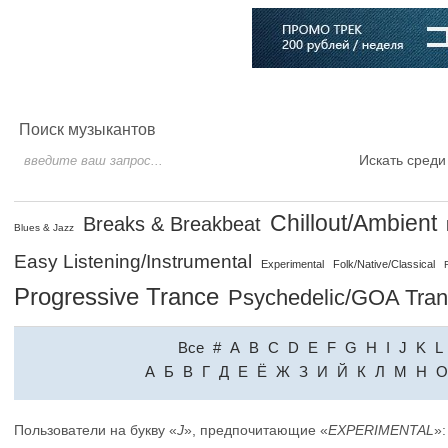
Главная
Софт
Музыка
Статьи
Музыканты
Словарь
Поиск музыкантов
Искать среди
Chillout/Ambient
Breaks & Breakbeat
Blues & Jazz
Easy Listening/Instrumental
Experimental
Folk/Native/Classical
Progressive Trance
Psychedelic/GOA Tra
Все
#
A
B
C
D
E
F
G
H
I
J
K
L
A
Б
В
Г
Д
Е
Ё
Ж
З
И
Й
К
Л
М
Н
О
Пользователи на букву «
J
», предпочитающие «
EXPERIMENTAL
»