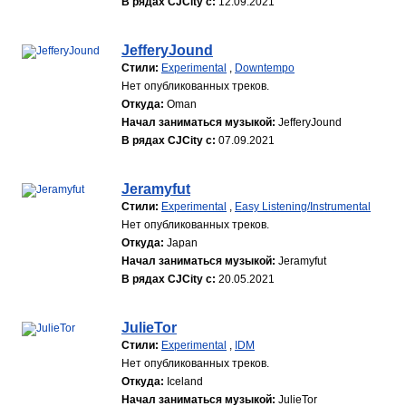
В рядах CJCity с:
12.09.2021
JefferyJound
Стили:
Experimental
,
Downtempo
Нет опубликованных треков.
Откуда:
Oman
Начал заниматься музыкой:
JefferyJound
В рядах CJCity с:
07.09.2021
Jeramyfut
Стили:
Experimental
,
Easy Listening/Instrumental
Нет опубликованных треков.
Откуда:
Japan
Начал заниматься музыкой:
Jeramyfut
В рядах CJCity с:
20.05.2021
JulieTor
Стили:
Experimental
,
IDM
Нет опубликованных треков.
Откуда:
Iceland
Начал заниматься музыкой:
JulieTor