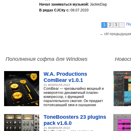
Начал заниматься музыкой:
JackieDag
В рядах CJCity с:
08.07.2020
По
1
2
3
← ctrl предыдущая
Пополнения софта для Windows
Новос
W.A. Productions
ComBear v1.0.1
21 ФЕВРАЛЯ 2022
ComBear — чрезвычайно мощный и
невероятно динамичный плагин-
компрессор, с функцией
параллельного сжатия. Он придает
потрясающий звук и ощущение
ударным, синтезатору,
ToneBoosters 23 plugins
pack v1.6.0
21 ФЕВРАЛЯ 2022