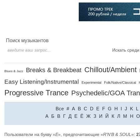
Главная
Софт
Музыка
Статьи
Музыканты
Словарь
Поиск музыкантов
Искать среди
Chillout/Ambient
Breaks & Breakbeat
Blues & Jazz
Easy Listening/Instrumental
Experimental
Folk/Native/Classical
Progressive Trance
Psychedelic/GOA Tra
Все
#
A
B
C
D
E
F
G
H
I
J
K
L
A
Б
В
Г
Д
Е
Ё
Ж
З
И
Й
К
Л
М
Н
О
Пользователи на букву «
E
», предпочитающие «
R'N'B & SOUL
»:
2