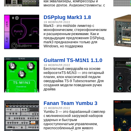
как эквалайзеры, компрессоры и
многое другое. Аудиоинструменты, с
помощью
DSPplug Mark3 1.8
19 ФЕВРАЛЯ 2022
Mark3 - это mid/side лимитер с
монофоническим, стереофоническим
и расширенным режимами. Как и
предыдущие предложения DSPplug,
mark3 предназначен только для
Windows, но поддержка
Guitarml TS-M1N1 1.1.0
19 ФЕВРАЛЯ 2022
Бесплатный овердрайв на основе
нейросетиTS-M1N3 — это гитарный
плагин, клон классической педали
овердрайва TS-9 Tubescreamer. Для
создания модели поведения ручек
драйва
Fanan Team Yumbu 3
15 ФЕВРАЛЯ 2022
Yumbu 3 — это барабанный сэмплер
с молниеносной загрузкой наборов
ударных и быстрым
одноступенчатым управлением,
приспособленный для живого