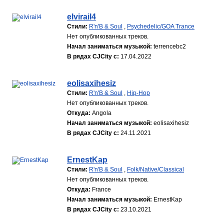
elvirail4
Стили:
R'n'B & Soul
,
Psychedelic/GOA Trance
Нет опубликованных треков.
Начал заниматься музыкой:
terrencebc2
В рядах CJCity с:
17.04.2022
eolisaxihesiz
Стили:
R'n'B & Soul
,
Hip-Hop
Нет опубликованных треков.
Откуда:
Angola
Начал заниматься музыкой:
eolisaxihesiz
В рядах CJCity с:
24.11.2021
ErnestKap
Стили:
R'n'B & Soul
,
Folk/Native/Classical
Нет опубликованных треков.
Откуда:
France
Начал заниматься музыкой:
ErnestKap
В рядах CJCity с:
23.10.2021