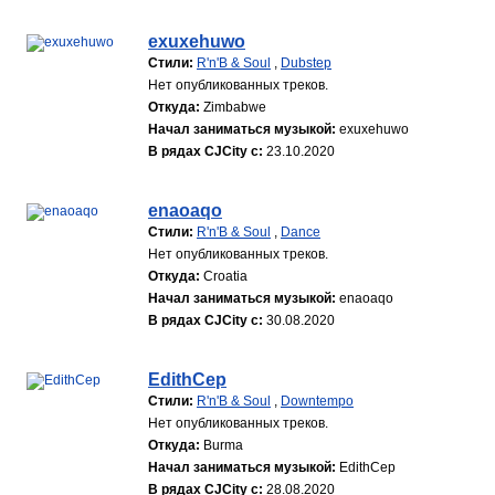
exuxehuwo
Стили:
R'n'B & Soul
,
Dubstep
Нет опубликованных треков.
Откуда:
Zimbabwe
Начал заниматься музыкой:
exuxehuwo
В рядах CJCity с:
23.10.2020
enaoaqo
Стили:
R'n'B & Soul
,
Dance
Нет опубликованных треков.
Откуда:
Croatia
Начал заниматься музыкой:
enaoaqo
В рядах CJCity с:
30.08.2020
EdithCep
Стили:
R'n'B & Soul
,
Downtempo
Нет опубликованных треков.
Откуда:
Burma
Начал заниматься музыкой:
EdithCep
В рядах CJCity с:
28.08.2020