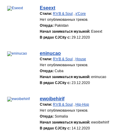
Eseext
Стили:
R'n'B & Soul
,
x'Core
Нет опубликованных треков.
Откуда:
Pakistan
Начал заниматься музыкой:
Eseext
В рядах CJCity с:
29.12.2020
eninucao
Стили:
R'n'B & Soul
,
House
Нет опубликованных треков.
Откуда:
Cuba
Начал заниматься музыкой:
eninucao
В рядах CJCity с:
23.12.2020
ewoibehirif
Стили:
R'n'B & Soul
,
Hip-Hop
Нет опубликованных треков.
Откуда:
Somalia
Начал заниматься музыкой:
ewoibehirif
В рядах CJCity с:
14.12.2020