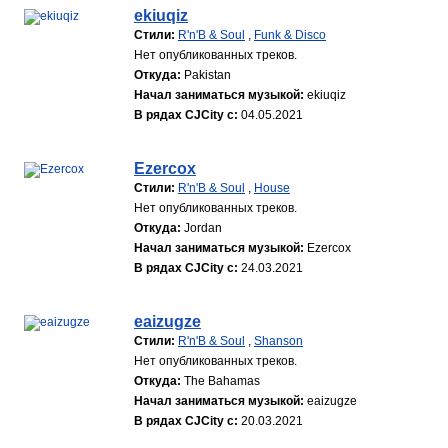
ekiuqiz
Стили:
R'n'B & Soul
,
Funk & Disco
Нет опубликованных треков.
Откуда:
Pakistan
Начал заниматься музыкой:
ekiuqiz
В рядах CJCity с:
04.05.2021
Ezercox
Стили:
R'n'B & Soul
,
House
Нет опубликованных треков.
Откуда:
Jordan
Начал заниматься музыкой:
Ezercox
В рядах CJCity с:
24.03.2021
eaizugze
Стили:
R'n'B & Soul
,
Shanson
Нет опубликованных треков.
Откуда:
The Bahamas
Начал заниматься музыкой:
eaizugze
В рядах CJCity с:
20.03.2021