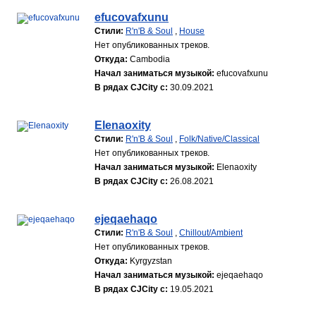
efucovafxunu
Стили:
R'n'B & Soul
,
House
Нет опубликованных треков.
Откуда:
Cambodia
Начал заниматься музыкой:
efucovafxunu
В рядах CJCity с:
30.09.2021
Elenaoxity
Стили:
R'n'B & Soul
,
Folk/Native/Classical
Нет опубликованных треков.
Начал заниматься музыкой:
Elenaoxity
В рядах CJCity с:
26.08.2021
ejeqaehaqo
Стили:
R'n'B & Soul
,
Chillout/Ambient
Нет опубликованных треков.
Откуда:
Kyrgyzstan
Начал заниматься музыкой:
ejeqaehaqo
В рядах CJCity с:
19.05.2021