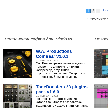
Пос
1
2
← ctrl предыдущая
Пополнения софта для Windows
Новос
W.A. Productions
ComBear v1.0.1
21 ФЕВРАЛЯ 2022
ComBear — чрезвычайно мощный и
невероятно динамичный плагин-
компрессор, с функцией
параллельного сжатия. Он придает
потрясающий звук и ощущение
ударным, синтезатору,
ToneBoosters 23 plugins
pack v1.6.0
21 ФЕВРАЛЯ 2022
ToneBoosters — это компания,
которая занимается разработкой
традиционных аудио-плагинов, таких