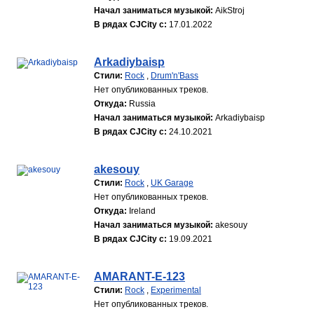
Начал заниматься музыкой:
AikStroj
В рядах CJCity с:
17.01.2022
Arkadiybaisp
Стили:
Rock
,
Drum'n'Bass
Нет опубликованных треков.
Откуда:
Russia
Начал заниматься музыкой:
Arkadiybaisp
В рядах CJCity с:
24.10.2021
akesouy
Стили:
Rock
,
UK Garage
Нет опубликованных треков.
Откуда:
Ireland
Начал заниматься музыкой:
akesouy
В рядах CJCity с:
19.09.2021
AMARANT-E-123
Стили:
Rock
,
Experimental
Нет опубликованных треков.