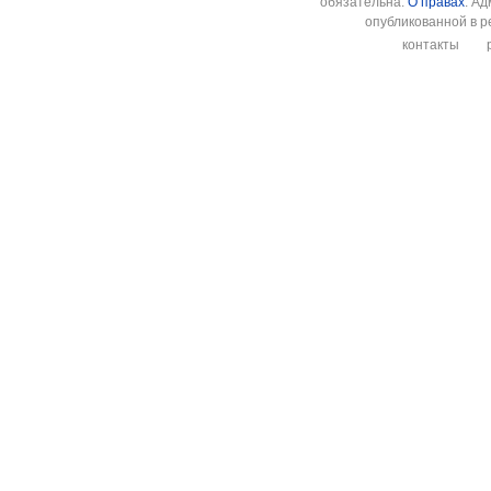
обязательна.
О правах
. А
опубликованной в р
контакты