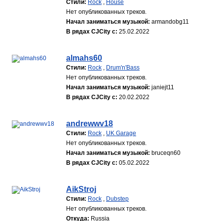
Стили:
Rock
,
House
Нет опубликованных треков.
Начал заниматься музыкой:
armandobg11
В рядах CJCity с:
25.02.2022
almahs60
Стили:
Rock
,
Drum'n'Bass
Нет опубликованных треков.
Начал заниматься музыкой:
janiejt11
В рядах CJCity с:
20.02.2022
andrewwv18
Стили:
Rock
,
UK Garage
Нет опубликованных треков.
Начал заниматься музыкой:
bruceqn60
В рядах CJCity с:
05.02.2022
AikStroj
Стили:
Rock
,
Dubstep
Нет опубликованных треков.
Откуда:
Russia