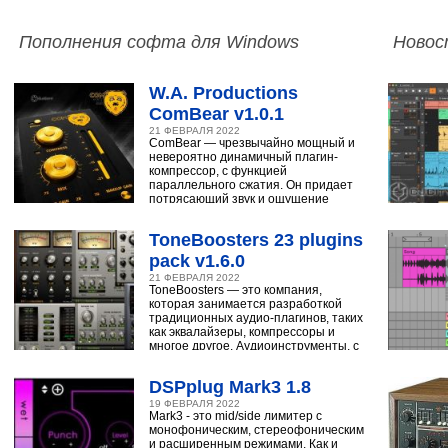
Пополнения софта для Windows
Новос
W.A. Productions
ComBear v1.0.1
21 ФЕВРАЛЯ 2022
ComBear — чрезвычайно мощный и
невероятно динамичный плагин-
компрессор, с функцией
параллельного сжатия. Он придает
потрясающий звук и ощущение
ударным, синтезатору,
ToneBoosters 23 plugins
pack v1.6.0
21 ФЕВРАЛЯ 2022
ToneBoosters — это компания,
которая занимается разработкой
традиционных аудио-плагинов, таких
как эквалайзеры, компрессоры и
многое другое. Аудиоинструменты, с
помощью
DSPplug Mark3 1.8
19 ФЕВРАЛЯ 2022
Mark3 - это mid/side лимитер с
монофоническим, стереофоническим
и расширенным режимами. Как и