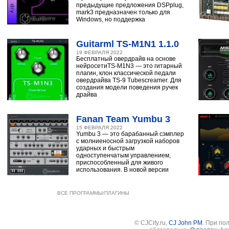
предыдущие предложения DSPplug,
mark3 предназначен только для
Windows, но поддержка
Guitarml TS-M1N1 1.1.0
19 ФЕВРАЛЯ 2022
Бесплатный овердрайв на основе
нейросетиTS-M1N3 — это гитарный
плагин, клон классической педали
овердрайва TS-9 Tubescreamer. Для
создания модели поведения ручек
драйва
Fanan Team Yumbu 3
15 ФЕВРАЛЯ 2022
Yumbu 3 — это барабанный сэмплер
с молниеносной загрузкой наборов
ударных и быстрым
одноступенчатым управлением,
приспособленный для живого
использования. В новой версии
ВСЕ ПРОГРАММЫ/ПЛАГИНЫ
© CJCity.ru,
CJ John PM
. При по