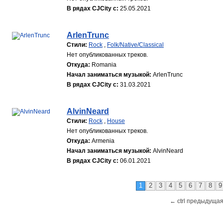
В рядах CJCity с:
25.05.2021
ArlenTrunc
Стили:
Rock
,
Folk/Native/Classical
Нет опубликованных треков.
Откуда:
Romania
Начал заниматься музыкой:
ArlenTrunc
В рядах CJCity с:
31.03.2021
AlvinNeard
Стили:
Rock
,
House
Нет опубликованных треков.
Откуда:
Armenia
Начал заниматься музыкой:
AlvinNeard
В рядах CJCity с:
06.01.2021
1
2
3
4
5
6
7
8
9
← ctrl предыдущая