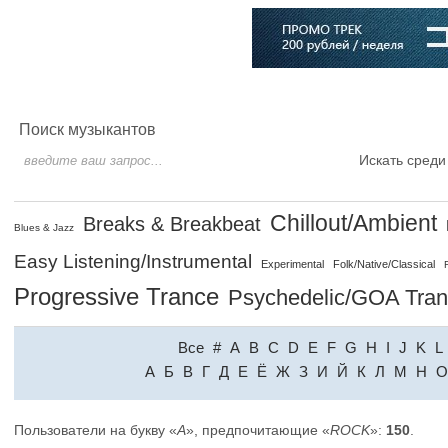
Главная
Софт
Музыка
Статьи
Музыканты
Словарь
Поиск музыкантов
Искать среди
Chillout/Ambient
Breaks & Breakbeat
Blues & Jazz
Easy Listening/Instrumental
Experimental
Folk/Native/Classical
Progressive Trance
Psychedelic/GOA Tra
Все
#
A
B
C
D
E
F
G
H
I
J
K
L
A
Б
В
Г
Д
Е
Ё
Ж
З
И
Й
К
Л
М
Н
О
Пользователи на букву «
A
», предпочитающие «
ROCK
»:
150
.