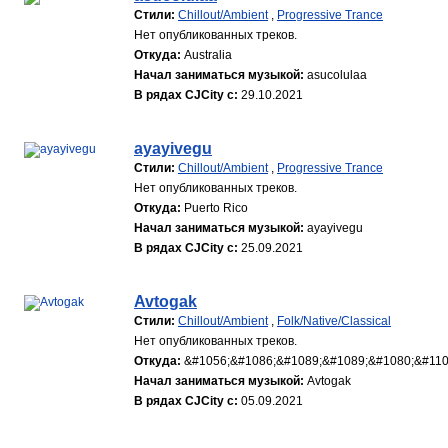
Стили:
Chillout/Ambient
,
Progressive Trance
Нет опубликованных треков.
Откуда:
Australia
Начал заниматься музыкой:
asucolulaa
В рядах CJCity с:
29.10.2021
ayayivegu
Стили:
Chillout/Ambient
,
Progressive Trance
Нет опубликованных треков.
Откуда:
Puerto Rico
Начал заниматься музыкой:
ayayivegu
В рядах CJCity с:
25.09.2021
Avtogak
Стили:
Chillout/Ambient
,
Folk/Native/Classical
Нет опубликованных треков.
Откуда:
&#1056;&#1086;&#1089;&#1089;&#1080;&#110
Начал заниматься музыкой:
Avtogak
В рядах CJCity с:
05.09.2021