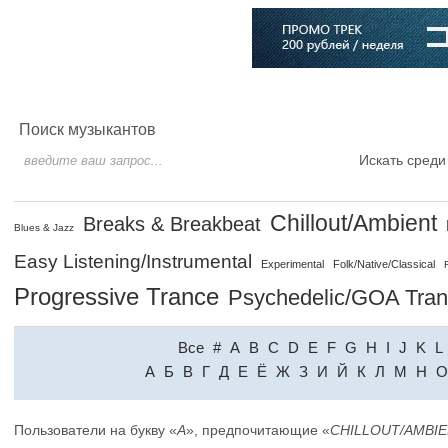
Главная
Софт
Музыка
Статьи
Музыканты
Словарь
Поиск музыкантов
Искать среди
Chillout/Ambient
Breaks & Breakbeat
Blues & Jazz
Easy Listening/Instrumental
Experimental
Folk/Native/Classical
Progressive Trance
Psychedelic/GOA Tra
Все
#
A
B
C
D
E
F
G
H
I
J
K
L
A
Б
В
Г
Д
Е
Ё
Ж
З
И
Й
К
Л
М
Н
О
Пользователи на букву «
A
», предпочитающие «
CHILLOUT/AMBI