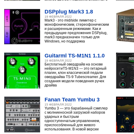
помощью
DSPplug Mark3 1.8
19 ФЕВРАЛЯ 2022
Mark3 - это mid/side лимитер с
монофоническим, стереофоническим
и расширенным режимами. Как и
предыдущие предложения DSPplug,
mark3 предназначен только для
Windows, но поддержка
Guitarml TS-M1N1 1.1.0
19 ФЕВРАЛЯ 2022
Бесплатный овердрайв на основе
нейросетиTS-M1N3 — это гитарный
плагин, клон классической педали
овердрайва TS-9 Tubescreamer. Для
создания модели поведения ручек
драйва
Fanan Team Yumbu 3
15 ФЕВРАЛЯ 2022
Yumbu 3 — это барабанный сэмплер
с молниеносной загрузкой наборов
ударных и быстрым
одноступенчатым управлением,
приспособленный для живого
использования. В новой версии