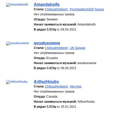
Amandahoifs
Стили:
Chillout/Ambient
,
Psychedelic/GOA Trance
Нет опубликованных треков.
Откуда:
Sweden
Начал заниматься музыкой:
Amandahoifs
В рядах CJCity с:
08.04.2021
avualuxuwow
Стили:
Chillout/Ambient
,
UK Garage
Нет опубликованных треков.
Откуда:
Ecuador
Начал заниматься музыкой:
avualuxuwow
В рядах CJCity с:
06.04.2021
ArthurHouby
Стили:
Chillout/Ambient
,
Hip-Hop
Нет опубликованных треков.
Откуда:
Canada
Начал заниматься музыкой:
ArthurHouby
В рядах CJCity с:
25.01.2021