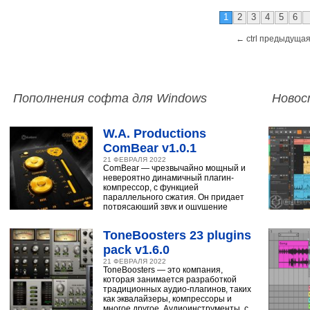
1
2
3
4
5
6
← ctrl предыдущая
Пополнения софта для Windows
Новос
W.A. Productions
ComBear v1.0.1
21 ФЕВРАЛЯ 2022
ComBear — чрезвычайно мощный и
невероятно динамичный плагин-
компрессор, с функцией
параллельного сжатия. Он придает
потрясающий звук и ощущение
ударным, синтезатору,
ToneBoosters 23 plugins
pack v1.6.0
21 ФЕВРАЛЯ 2022
ToneBoosters — это компания,
которая занимается разработкой
традиционных аудио-плагинов, таких
как эквалайзеры, компрессоры и
многое другое. Аудиоинструменты, с