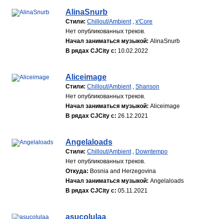
AlinaSnurb
Стили:
Chillout/Ambient
,
x'Core
Нет опубликованных треков.
Начал заниматься музыкой:
AlinaSnurb
В рядах CJCity с:
10.02.2022
Aliceimage
Стили:
Chillout/Ambient
,
Shanson
Нет опубликованных треков.
Начал заниматься музыкой:
Aliceimage
В рядах CJCity с:
26.12.2021
Angelaloads
Стили:
Chillout/Ambient
,
Downtempo
Нет опубликованных треков.
Откуда:
Bosnia and Herzegovina
Начал заниматься музыкой:
Angelaloads
В рядах CJCity с:
05.11.2021
asucolulaa