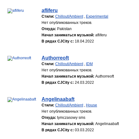
afliferu
Стили:
Chillout/Ambient
,
Experimental
Нет опубликованных треков.
Откуда:
Pakistan
Начал заниматься музыкой:
afliferu
В рядах CJCity с:
18.04.2022
Authorreoft
Стили:
Chillout/Ambient
,
IDM
Нет опубликованных треков.
Начал заниматься музыкой:
Authorreoft
В рядах CJCity с:
24.03.2022
Angelinaabaft
Стили:
Chillout/Ambient
,
House
Нет опубликованных треков.
Откуда:
tymczasowy sms
Начал заниматься музыкой:
Angelinaabaft
В рядах CJCity с:
03.03.2022