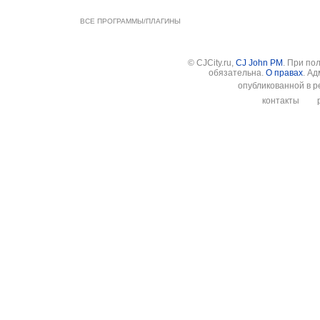
ВСЕ ПРОГРАММЫ/ПЛАГИНЫ
© CJCity.ru,
CJ John PM
. При по
обязательна.
О правах
. А
опубликованной в р
контакты